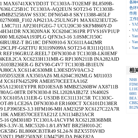
各种
B1 MAX6741XKYDD3T TC1303A-TO2EMF BL8509B-
色环
636LC25B1C TC1303A-AQ2EUN SOT23-6 TC1303B-
作用
MMBZ5258AW SS33C DFN6540-8 SKY13388-465LF
工作
027N08B_F102 AP6213A-25ULNGP1 MAX6323EUT26-
YA
R LMC7111 AP2301FGEG-7 UCU20C30 SKFM860Y-D
YA
04H341DR NX3020NAK XC6204C361PR PTVS16VP1UP
Ya
000 ML6204A193PLG QFN3x3-16 3.0SMCJ150C
16IRUJBZ-T BG18C DFN0910-6 XC6111A442MR
Ya
929CLPF-G6ZTFU R3119N099A SOT23-6 R3111Q111A
Ya
R REF196GRUZ-REEL7 DFN3030-8 TC1303B-LK0EMF
4KE8.2CA XC6233H131MR-G RP130N211B INA282AID
6103B236ER-G BZV90-C4V7 TC1303B-IB1EUN
AJ80CA XC6114C630MR L30ESD5V0AC3-2
相
105D532ER AX3503AZ6 ML6204C392MLG MJ11033
NH8
FM XC61FN4252PR AME8570CEETAA16Z
FDM
TS5A12301EYFPR RD10ESAB MMBZ5260BW AX8711B
L118
0AG-08TR DFN3030-8 ISL12028AIB27Z 1N4002S
6001
-8 XC6105A131ER-G US3DB EC311131C5R TC1303C-
BEA
SOT-89 LCE26A DFN3030-8 ER1600CT XC6101D138ER
CBB
B12N
9 LP3965ES-3.3 HFM106-MH AM2325P XC6127C22A7R
10K AME8570CEETAE21Z LN1134B23ACR
x5-16 QM3018D TC1301A-IACVFM XC6212B36BMR
S-3.3V-3L MIC5320-1.8/1.8YMT BR25H010-2C
12GK5BG BL8060CB3TR49 SL24-N BZX55T6V8D
53NT1 PMF250XNE UM475PLDA P6KE82A