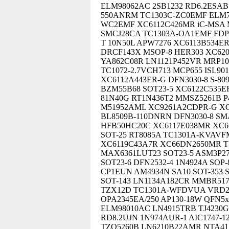
ELM98062AC 2SB1232 RD6.2ESA
550ANRM TC1303C-ZC0EMF ELM7
WC2EMF XC6112C426MR iC-MSA 
SMCJ28CA TC1303A-OA1EMF FDP
T 10N50L APW7276 XC6113B534E
DRCF143X MSOP-8 HER303 XC62
YA862C08R LN1121P452VR MRP10
TC1072-2.7VCH713 MCP655 ISL90
XC6112A443ER-G DFN3030-8 S-80
BZM55B68 SOT23-5 XC6122C535E
81N40G RT1N436T2 MMSZ5261B P
M51952AML XC9261A2CDPR-G XC
BL8509B-110DNRN DFN3030-8 SM
HFB50HC20C XC6117E038MR XC6
SOT-25 RT8085A TC1301A-KVAV
XC6119C43A7R XC66DN2650MR 
MAX6361LUT23 SOT23-5 ASM3P278
SOT23-6 DFN2532-4 1N4924A SOP
CP1EUN AM4934N SA10 SOT-353 
SOT-143 LN1134A182CR MMBR517
TZX12D TC1301A-WFDVUA VRD2
OPA2345EA/250 AP130-18W QFN5
ELM98010AC LN4915TRB TJ4230GR
RD8.2UJN 1N974AUR-1 AIC1747-
TZQ5260B LN6210B22AMR NTA41