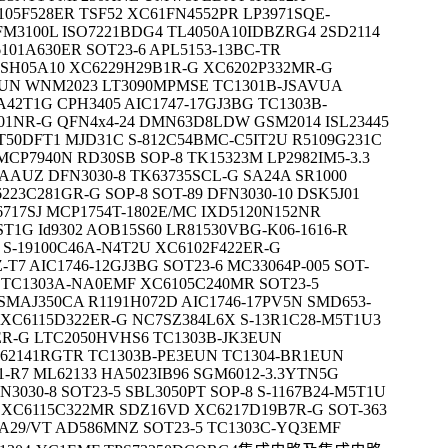
105F528ER TSF52 XC61FN4552PR LP3971SQE-
FM3100L ISO7221BDG4 TL4050A10IDBZRG4 2SD2114
101A630ER SOT23-6 APL5153-13BC-TR
H05A10 XC6229H29B1R-G XC6202P332MR-G
UN WNM2023 LT3090MPMSE TC1301B-JSAVUA
42T1G CPH3405 AIC1747-17GJ3BG TC1303B-
01NR-G QFN4x4-24 DMN63D8LDW GSM2014 ISL23445
50DFT1 MJD31C S-812C54BMC-C5IT2U R5109G231C
CP7940N RD30SB SOP-8 TK15323M LP2982IM5-3.3
2AAUZ DFN3030-8 TK63735SCL-G SA24A SR1000
23C281GR-G SOP-8 SOT-89 DFN3030-10 DSK5J01
6717SJ MCP1754T-1802E/MC IXD5120N152NR
T1G Id9302 AOB15S60 LR81530VBG-K06-1616-R
S-19100C46A-N4T2U XC6102F422ER-G
-T7 AIC1746-12GJ3BG SOT23-6 MC33064P-005 SOT-
7 TC1303A-NA0EMF XC6105C240MR SOT23-5
SMAJ350CA R1191H072D AIC1746-17PV5N SMD653-
5 XC6115D322ER-G NC7SZ384L6X S-13R1C28-M5T1U3
ER-G LTC2050HVHS6 TC1303B-JK3EUN
S62141RGTR TC1303B-PE3EUN TC1304-BR1EUN
1-R7 ML62133 HA5023IB96 SGM6012-3.3YTN5G
3030-8 SOT23-5 SBL3050PT SOP-8 S-1167B24-M5T1U
 XC6115C322MR SDZ16VD XC6217D19B7R-G SOT-363
KA29/VT AD586MNZ SOT23-5 TC1303C-YQ3EMF