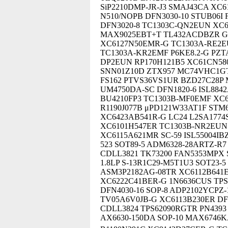
SiP2210DMP-JR-J3 SMAJ43CA XC6
N510/NOPB DFN3030-10 STUB06I 
DFN3020-8 TC1303C-QN2EUN XC6
MAX9025EBT+T TL432ACDBZR GS
XC6127N50EMR-G TC1303A-RE2E
TC1303A-KR2EMF P6KE8.2-G PZTA
DP2EUN RP170H121B5 XC61CN58
SNN01Z10D ZTX957 MC74VHC1GT
FS162 PTVS36VS1UR BZD27C28P M
UM4750DA-SC DFN1820-6 ISL884
BU4210FP3 TC1303B-MF0EMF XC62
R1190J077B μPD121W33AT1F STM
XC6423AB541R-G LC24 L2SA1774S
XC6101H547ER TC1303B-NR2EUN 
XC6115A621MR SC-59 ISL55004IBZ
523 SOT89-5 ADM6328-28ARTZ-R
CDLL3821 TK73200 FAN5353MPX 
1.8LP S-13R1C29-M5T1U3 SOT23-
ASM3P2182AG-08TR XC6112B641
XC6222C41BER-G 1N6636CUS TP
DFN4030-16 SOP-8 ADP2102YCPZ-
TV05A6V0JB-G XC6113B230ER DFN
CDLL3824 TPS62090RGTR PN4393
AX6630-150DA SOP-10 MAX6746