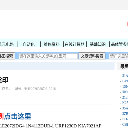
单元电路
自动化
维修资料
在线计算器
基础知识
晶体管参
最
31
丝印
BV
1S
作者： 编号:
更新20260807 013218
50
218
K25
35A
3Z
到
点击这里
LD
CB
72IDG4 1N4112DUR-1 URF1230D KIA7021AP