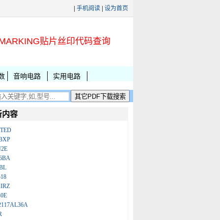
|
手机阅读
|
设为首页
MARKING贴片丝印代码查询
数
音响电路
实用电路
新内容
ATED
BXP
N2E
86BA
BL
18
IRZ
B0E
2117AL36A
R