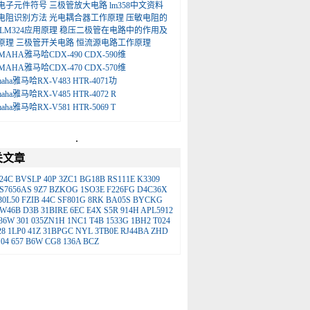
电子元件符号
三极管放大电路
lm358中文资料
电阻识别方法
光电耦合器工作原理
压敏电阻的
LM324应用原理
稳压二极管在电路中的作用及
原理
三极管开关电路
恒流源电路工作原理
MAHA雅马哈CDX-490 CDX-590维
MAHA雅马哈CDX-470 CDX-570维
maha雅马哈RX-V483 HTR-4071功
maha雅马哈RX-V485 HTR-4072 R
maha雅马哈RX-V581 HTR-5069 T
.
关文章
24C
BVSLP
40P
3ZC1
BG18B
RS111E
K3309
S7656AS
9Z7
BZKOG
1SO3E
F226FG
D4C36X
30L50
FZIB
44C
SF801G
8RK
BA05S
BYCKG
W46B
D3B
31BIRE
6EC
E4X
S5R
914H
APL5912
36W
301
035ZN1H
1NC1
T4B
1533G
1BH2
T024
28
1LP0
41Z
31BPGC
NYL
3TB0E
RJ44BA
ZHD
04
657
B6W
CG8
136A
BCZ