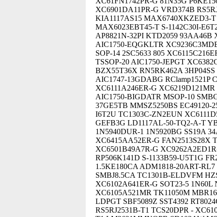
XC61FN1742PR-G 81N35G P6KE15
XC6901DA11PR-G VRD374B RS5R
KIA1117AS15 MAX6740XKZED3-T K
MAX6023EBT45-T S-1142C30I-E6
AP8821N-32PI KTD2059 93AA46B
AIC1750-EQGKLTR XC9236C3MDER
SOP-14 2SC5633 805 XC6115C216
TSSOP-20 AIC1750-JEPGT XC638
BZX55T36X RN5RK462A 3HP04SS
AIC1747-13GDABG RClamp1521P C
XC6111A246ER-G XC6219D121MR 
AIC1750-BIGDATR MSOP-10 SMBG5
37GE5TB MMSZ5250BS EC49120-25
I6T2U TC1303C-ZN2EUN XC6111D
GEFB3G LD1117AL-50-TQ2-A-T Y
1N5940DUR-1 1N5920BG SS19A 3
XC6415AA52ER-G FAN2513S28X T
XC6501B49A7R-G XC9262A2ED1R
RP506K141D S-1133B59-U5T1G FR
1.5KE180CA ADM1818-20ART-RL7
SMBJ8.5CA TC1301B-ELDVFM HZS
XC6102A641ER-G SOT23-5 1N60L
XC6105A521MR TK11050M MBR161
LDPGT SBF5089Z SST4392 RT802
RS5RJ2531B-T1 TCS20DPR - XC61