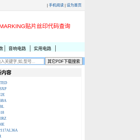
|
手机阅读
|
设为首页
MARKING贴片丝印代码查询
数
音响电路
实用电路
新内容
ATED
BXP
N2E
86BA
BL
18
IRZ
B0E
2117AL36A
R