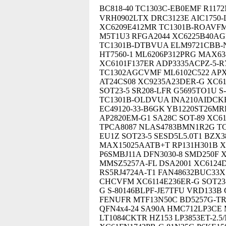
BC818-40 TC1303C-EB0EMF R117
VRH0902LTX DRC3123E AIC1750
XC6209E412MR TC1301B-ROAVFM 
M5T1U3 RFGA2044 XC6225B40AG
TC1301B-DTBVUA ELM9721CBB-N
HT7560-1 ML6206P312PRG MAX63
XC6101F137ER ADP3335ACPZ-5-R
TC1302AGCVMF ML6102C522 APX8
AT24CS08 XC9235A23DER-G XC6
SOT23-5 SR208-LFR G5695TO1U 
TC1301B-OLDVUA INA210AIDCKR
EC49120-33-B6GK YB1220ST26MR
AP2820EM-G1 SA28C SOT-89 XC6
TPCA8087 NLAS4783BMN1R2G TC
EU1Z SOT23-5 SESD5L5.0T1 BZX
MAX15025AATB+T RP131H301B XC
P6SMBJ11A DFN3030-8 SMD250F 
MMSZ5257A-FL DSA2001 XC6124D
RS5RJ4724A-T1 FAN48632BUC33X
CHCVFM XC6114E236ER-G SOT23-
G S-80146BLPF-JE7TFU VRD133B
FENUFR MTF13N50C BD5257G-TR
QFN4x4-24 SA90A HMC712LP3CE 
LT1084CKTR HZ153 LP3853ET-2.5/