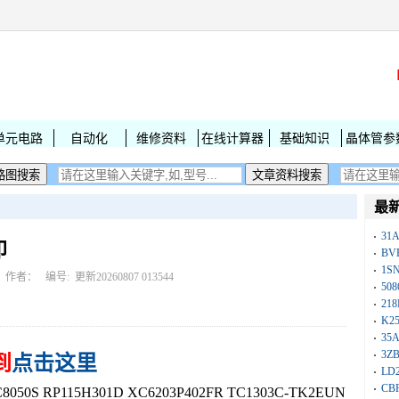
单元电路
自动化
维修资料
在线计算器
基础知识
晶体管参
最
31
印
BV
1S
作者： 编号:
更新20260807 013544
50
218
K25
35A
3Z
到
点击这里
LD
CB
0S RP115H301D XC6203P402FR TC1303C-TK2EUN