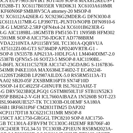
0CA EUP7965-30VIR1 SOT-416 SOP-8 MAX812REUS+T
J3528B-T1 XC6117B035ER VRD0K31 XC6103A618MR
F60N06P SMBJ8V5CA attorney-20 MSOP-8
T2U XC6112A426ER-G XC9236G2MDER-G DFN3030-8
 XC6111A117MR-G LP3907TL-PLNTO/NOPB DFN0910-6
-G LM285Z-2.5RP QFN4x4-24 XC6101B623ER-G
ER-G AIC1189BL-18GM5TB FM5150-T1 1N958B HFM302
2C591MR SOP-8 AIC1750-JDGKT AD7788BRM
 VDA2210NTA AP1115BY50L TC1301A-QQBVUA
AT5112ZI-00-GT3 Si7384DP APD240VRTR-G1 -
SOP-8 1N5357B AP6213A-10DLFGA1 LM4040DIM7-2.0
387B QFN5x5-16 SOT23-5 MSOP-8 AIC1190BL-
-B6FL XC6111C527ER AIC1747-23GDABG S-1167B36-
543MR P4KE110A MAX6384LT46D2-T EC49224I-
B1220ST26RDB LP2987AILDX-5.0 RS5RM5113A-T1
4AA02 SB20-05F ZXSBMR16PT8 SN74F10D
SSOP-14 EC49225F-GHNUFR ISL76123AHZ-T
-G DRV5023BIQLPGQ1 GSTM8050LT1F STB11N52K3
205P BB824-2-V-GH ICL7660AIBAZA 1N5260B SOT-223
 ISL90460UIE527-TK TC1303B-OL0EMF SA180A
6B1 IRF6631PbF CM2831TIM25 DAP202
 NCP1117DT18 XC6221C311MR MSOP-8
50CT AIC1750-GRGGL TPC8210 SOP-8 AIC1750-
4GB TC1301A-EFBVFM TC1303C-HI2EMF RB706F-40
03C243ER TGL34-51 TC1303B-ZP1EUN RS5RM2023A-