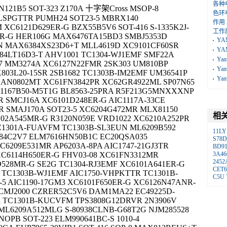
各种
2N121B5 SOT-323 Z170A 十字架Cross MSOP-8
色环
-LSPGTTR PUMH24 SOT23-5 MBRX140
作用
XC6121D629ER-G BZX55B5V6 SOT-416 S-1335K2J-
工作
R-G HER106G MAX6476TA15BD3 SMBJ5353D
YA
 MAX6384XS23D6+T MLL4619D XC9101CF60SR
YA
84LT16D3-T AHV1001 TC1304-WJ1EMF SMF22A
Ya
7 MM3274A XC6127N22FMR 2SK303 UM810BP
Ya
03L20-15SR 2SB1682 TC1303B-IM2EMF UM36541P
Ya
1AN0802MT XC61FN3842PR XC62GR4922ML SP07N65
S-1167B50-M5T1G BL8563-25PRA R5F213G5MNXXXNP
 SMCJ16A XC6101D248ER-G AIC1117A-33CE
R SMAJ170A SOT23-5 XC6204G472MR MLX81150
相
102A545MR-G R3120N059E VRD1022 XC6210A252PR
1301A-FUAVFM TC1303B-SL3EUN ML6209B592
11LY
384C2V7 ELM7616HN50B1C EC20QSA035
S78
6209E531MR AP6203A-8PA AIC1747-21GJ3TR
BD91
XC6114H650ER-G FHV03-08 XC61FN3312MR
3A46
2452
528MR-G SE2G TC1304-RJ3EMF XC6101A641ER-G
CET6
 TC1303B-WJ1EMF AIC1750-VHPKTTR TC1301B-
C5U
5 AIC1190-17GM3 XC6101F650ER-G XC6126N47ANR-
 CMJ2000 CZRER52C5V6 DAM1MA22 EC49225D-
 TC1301B-KUCVFM TPS3808G12DRVR 2N3906V
ML6209A512MLG S-80938CLNB-G68T2G NJM285528
NOPB SOT-223 ELM990641BC-S 1010-4