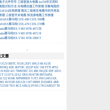
电子元件符号
三极管放大电路
lm358中文资料
电阻识别方法
光电耦合器工作原理
压敏电阻的
LM324应用原理
稳压二极管在电路中的作用及
原理
三极管开关电路
恒流源电路工作原理
MAHA雅马哈CDX-490 CDX-590维
MAHA雅马哈CDX-470 CDX-570维
maha雅马哈RX-V483 HTR-4071功
maha雅马哈RX-V485 HTR-4072 R
maha雅马哈RX-V581 HTR-5069 T
.
关文章
UG5J
BHTC
N518
2XP1
4NG3
68
AUJE
DM50Q
4ZR
3KP19C
2022P
6ZU
1M
PTTI
4PS2
10
820J
421
79M05BT
331
408
1KQ3E
IDP
AH11
CT
11337A
2ZA2
1RS3
RJ473B
IRFZ44NL
AI
522
R10K
MP6900DS
Y3T3
3N6
L0451AIL
861
RJ352B
AB1126
1187
6900S
D1D4BX
4RR
722330
7931
BCZ
ABLQ
DYM
L7812ABD2T
T8