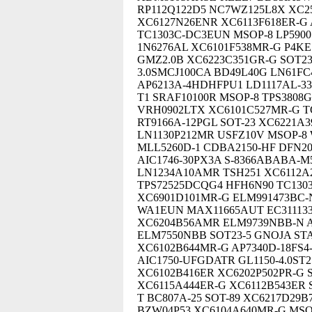
RP112Q122D5 NC7WZ125L8X XC25
XC6127N26ENR XC6113F618ER-G 
TC1303C-DC3EUN MSOP-8 LP5900
1N6276AL XC6101F538MR-G P4KE
GMZ2.0B XC6223C351GR-G SOT2
3.0SMCJ100CA BD49L40G LN61FC
AP6213A-4HDHFPU1 LD1117AL-33-
T1 SRAF10100R MSOP-8 TPS380
VRH0902LTX XC6101C527MR-G T
RT9166A-12PGL SOT-23 XC6221A
LN1130P212MR USFZ10V MSOP-8
MLL5260D-1 CDBA2150-HF DFN20
AIC1746-30PX3A S-8366ABABA-M5
LN1234A10AMR TSH251 XC6112A
TPS72525DCQG4 HFH6N90 TC130
XC6901D101MR-G ELM991473BC-N
WA1EUN MAX11665AUT EC311133
XC6204B56AMR ELM9739NBB-N A
ELM7550NBB SOT23-5 GNOJA STA
XC6102B644MR-G AP7340D-18FS4
AIC1750-UFGDATR GL1150-4.0S
XC6102B416ER XC6202P502PR-G S
XC6115A444ER-G XC6112B543ER 
T BC807A-25 SOT-89 XC6217D29
BZW04P53 XC6104A640MR-G MSOP