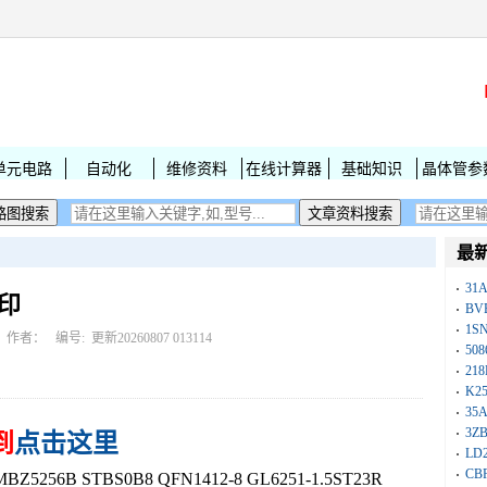
单元电路
自动化
维修资料
在线计算器
基础知识
晶体管参
最
31
丝印
BV
1S
作者： 编号:
更新20260807 013114
50
218
K25
35A
3Z
到
点击这里
LD
CB
56B STBS0B8 QFN1412-8 GL6251-1.5ST23R