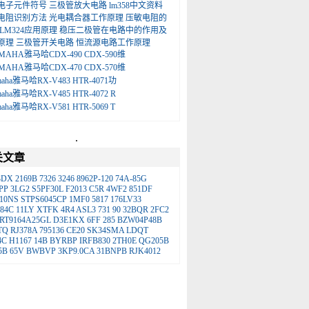
电子元件符号
三极管放大电路
lm358中文资料
电阻识别方法
光电耦合器工作原理
压敏电阻的
LM324应用原理
稳压二极管在电路中的作用及
原理
三极管开关电路
恒流源电路工作原理
MAHA雅马哈CDX-490 CDX-590维
MAHA雅马哈CDX-470 CDX-570维
maha雅马哈RX-V483 HTR-4071功
maha雅马哈RX-V485 HTR-4072 R
maha雅马哈RX-V581 HTR-5069 T
.
关文章
3DX
2169B
7326
3246
8962P-120
74A-85G
PP
3LG2
S5PF30L
F2013
C5R
4WF2
851DF
10NS
STPS6045CP
1MF0
5817
176LV33
84C
11LY
XTFK
4R4
ASL3
731
90
32BQR
2FC2
RT9164A25GL
D3E1KX
6FF
285
BZW04P48B
TQ
RJ378A
795136
CE20
SK34SMA
LDQT
4C
H1167
14B
BYRBP
IRFB830
2TH0E
QG205B
5B
65V
BWBVP
3KP9.0CA
31BNPB
RJK4012