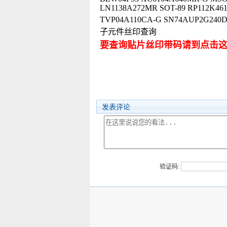
LN1138A272MR SOT-89 RP112K46
TVP04A110CA-G SN74AUP2G
子元件丝印查询
要查询贴片丝印带码请到点击
发表评论
验证码: