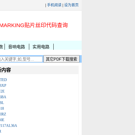
|
手机阅读
|
设为首页
MARKING贴片丝印代码查询
数
音响电路
实用电路
新内容
ATED
BXP
N2E
86BA
BL
18
IRZ
B0E
2117AL36A
R