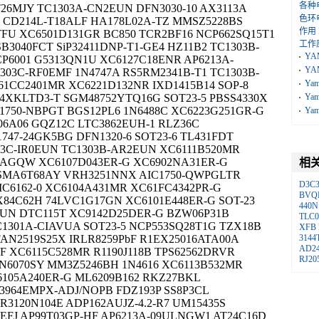
各种
T26MJY TC1303A-CN2EUN DFN3030-10 AX3113A
色环
G CD214L-T18ALF HA178L02A-TZ MMSZ5228BS
作用
TFU XC6501D131GR BC850 TCR2BF16 NCP662SQ15T1
工作
B3040FCT SiP32411DNP-T1-GE4 HZ11B2 TC1303B-
YA
CP6001 G5313QN1U XC6127C18ENR AP6213A-
YA
03C-RF0EMF 1N4747A RS5RM2341B-T1 TC1303B-
Ya
C61CC2401MR XC6221D132NR IXD1415B14 SOP-8
4XKLTD3-T SGM48752YTQ16G SOT23-5 PBSS4330X
Ya
1750-NBPGT BGS12PL6 1N6488C XC6223G251GR-G
Ya
06A06 GQZ12C LTC3862EUH-1 RLZ36C
747-24GK5BG DFN1320-6 SOT23-6 TL431FDT
03C-IR0EUN TC1303B-AR2EUN XC6111B520MR
5AGQW XC6107D043ER-G XC6902NA31ER-G
相
 SMA6T68AY VRH3251NNX AIC1750-QWPGLTR
D3C
C6162-0 XC6104A431MR XC61FC4342PR-G
BVQ
84C62H 74LVC1G17GN XC6101E448ER-G SOT-23
440N
UN DTC115T XC9142D25DER-G BZW06P31B
TLC0
1301A-CIAVUA SOT23-5 NCP553SQ28T1G TZX18B
XFB
AN2519S25X IRLR8259PbF R1EX25016ATA00A
3144
AD2
 XC6115C528MR R1190J118B TPS62562DRVR
RJ20
N6070SY MM3Z5246BH 1N4616 XC6113B532MR
105A240ER-G ML6209B162 RKZ27BKL
3964EMPX-ADJ/NOPB FDZ193P SS8P3CL
3120N104E ADP162AUJZ-4.2-R7 UM15435S
FJ AP99T03GP-HF AP6213A-09ULNGW1 AT24C16D