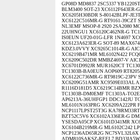
GP08D MD8837 2SC5337 YB1220S
BLM3400 SOT-23 XC6112F643ER-
XC6205H30BDR S-80142BLPF-JE3
XC6122C516MR-G RT9161-39CZT S
NL3EMF MSOP-8 2920 2SA2080 M
22UHNGU1 XC6120C462NR-G TC13
IS0EUN UF20-01G-LFR 1N4697 X
XC6123A623ER-G SOT-89 MAX674
KDZ3.0VVY XC9265C1014R-G AIC
XC6219B471MR ML6102N422 FCQ
XC6209C502DR MMBZ4697-V AIC1
XC6701D992JR MUR1620CT TC13
TC1303B-BA0EUN AOP609 RT820
XC6122C736MR-G RT9819C-23PV
XC6209G51AMR XC9509E033AL AI
R1116D181D5 XC6219C14BMR BZX
TC1303B-DM0EMF TC1303A-TO2E
AP6213A-36UHFGP1 DDC142JU TC
ML6101N163PRG XC6209A222PR F
NCP1117LPST25T3G KA78RM33RTF
BZT52C5V6 XC6102A336ER-G DM
YSESDA05CP XC6101D341MR XC6
XC6104B219MR-G ML6102C242 LP
NCP1236AD65R2G NC7SVL32L6X R
ADM810SAKSZ-REEL7 BD33IA5WE