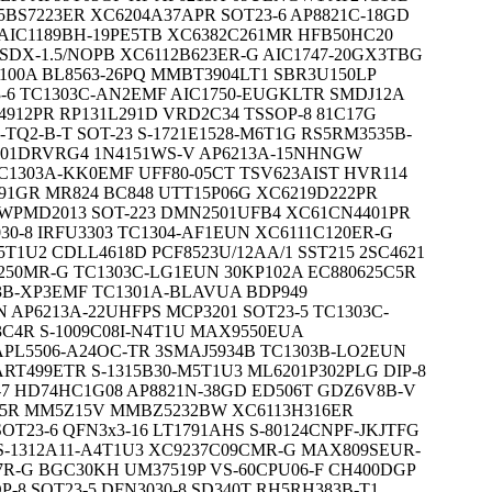
BS7223ER XC6204A37APR SOT23-6 AP8821C-18GD
AIC1189BH-19PE5TB XC6382C261MR HFB50HC20
SDX-1.5/NOPB XC6112B623ER-G AIC1747-20GX3TBG
100A BL8563-26PQ MMBT3904LT1 SBR3U150LP
3-6 TC1303C-AN2EMF AIC1750-EUGKLTR SMDJ12A
4912PR RP131L291D VRD2C34 TSSOP-8 81C17G
TQ2-B-T SOT-23 S-1721E1528-M6T1G RS5RM3535B-
8G01DRVRG4 1N4151WS-V AP6213A-15NHNGW
C1303A-KK0EMF UFF80-05CT TSV623AIST HVR114
391GR MR824 BC848 UTT15P06G XC6219D222PR
 WPMD2013 SOT-223 DMN2501UFB4 XC61CN4401PR
30-8 IRFU3303 TC1304-AF1EUN XC6111C120ER-G
T1U2 CDLL4618D PCF8523U/12AA/1 SST215 2SC4621
250MR-G TC1303C-LG1EUN 30KP102A EC880625C5R
3B-XP3EMF TC1301A-BLAVUA BDP949
 AP6213A-22UHFPS MCP3201 SOT23-5 TC1303C-
C4R S-1009C08I-N4T1U MAX9550EUA
PL5506-A24OC-TR 3SMAJ5934B TC1303B-LO2EUN
RT499ETR S-1315B30-M5T1U3 ML6201P302PLG DIP-8
-7 HD74HC1G08 AP8821N-38GD ED506T GDZ6V8B-V
T25R MM5Z15V MMBZ5232BW XC6113H316ER
OT23-6 QFN3x3-16 LT1791AHS S-80124CNPF-JKJTFG
S-1312A11-A4T1U3 XC9237C09CMR-G MAX809SEUR-
B7R-G BGC30KH UM37519P VS-60CPU06-F CH400DGP
-8 SOT23-5 DFN3030-8 SD340T RH5RH383B-T1