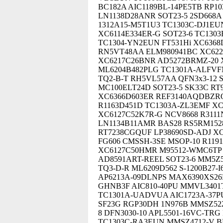
BC182A AIC1189BL-14PE5TB RP1
LN1138D28ANR SOT23-5 2SD668A 
1312A15-M5T1U3 TC1303C-DJ1EUN
XC6114E334ER-G SOT23-6 TC1303
TC1304-YN2EUN FT531Hi XC6368
RN5VT48AA ELM980941BC XC622
XC6217C26BNR AD5272BRMZ-20 
ML6204B482PLG TC1301A-ALFVFM
TQ2-B-T RH5VL57AA QFN3x3-12
MC100ELT24D SOT23-5 SK33C RT
XC6366D603ER REF3140AQDBZRQ1
R1163D451D TC1303A-ZL3EMF X
XC6127C52K7R-G NCV8668 R311
LN1134B11AMR BAS28 RS5RM1528
RT7238CGQUF LP38690SD-ADJ XC
FG606 CMSSH-3SE MSOP-10 R11
XC6127C50HMR M95512-WMC6TP
AD8591ART-REEL SOT23-6 MM5Z5
TQ3-D-R ML6209D562 S-1200B27-
AP6213A-09DLNPS MAX6390XS26D
GHNB3F AIC810-40PU MMVL3401
TC1301A-UADVUA AIC1723A-37PU
SF23G RGP30DH 1N976B MMSZ52
8 DFN3030-10 APL5501-16VC-TR
TC1303C-RA3EUN MMSZ4712-V B