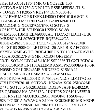
03K261B XC6121F641MR-G BYQ28EB-150
SOT23-5 AIC1750-NNPGLTR RS5RM5535A-T1 S-
 TO-92S NTP2955 VRD2144 DFN3030-10
B-JL1EMF MSOP-8 IXFK44N55Q DFN1616-6 SOP-8
D361MR-G DZ37120D S-1131B20PD-N4FTFU
0A121QR-G XC6127C37E7R-G SOT23-6
XC6103F541ER STUK0G0 US5KC SC-88
 LM26001BMH ELM98082AC TLC7524 LD1117L-36-
 SMBJ28CA BL8076CKBTR RQ5RW44CA
9183H-25PM5 SK38D 1.5KE47CA XC6124A725MR
 TS1103-200EG6 LR1121BG-26-AF5-B-R AFC5606
C6225B132MR-G TC1303B-HI0EUN TC1301A-TRAVUA
1N152A XC6127N34GMR TC1304-OR3EMF
B-T1 SOT-89 LTC2415-1IGN SSF2336 TLC27L2CDG4
6105C546MR LN1138A222MR ASM3P623S00EG-16-SR
91N058D XC6113B246MR VRD2F3G Z1SMA22
 ESH1C MC7912BT MMBZ5235BW SOT-23
V6 5KP24A MLL6001D PT7M6236NLC3 LD1117G-33-
I6T2U FK3503010L SOT23-5 1N5248A XC6125N432ML
4+T SOT23-5 GS2813Z33F DDZ3V3ASF EC49223C-
TS QM3002ANA AP6213A-21NHFPS XC6101A535ER
TR RN2113 74AUP2G126GT MSOP-8 TSSOP-20
29B TC1301A-WVAVUA Z100A XC6204E401MR MSOP-
G RT1P432T2 XN6501 MC78M15CDTG KIC73E17T2
FU790F IXFR30N60P TC1301A-QRDVUA