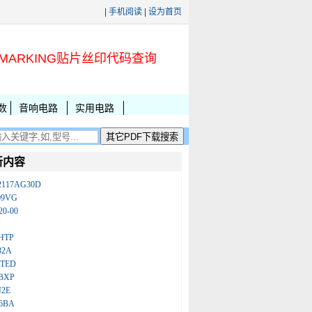
|
手机阅读
|
设为首页
MARKING贴片丝印代码查询
数
音响电路
实用电路
新内容
2117AG30D
09VG
20-00
N
HTP
32A
ATED
BXP
N2E
86BA