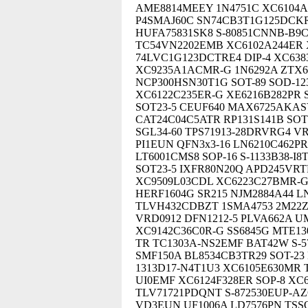
AME8814MEEY 1N4751C XC6104A
P4SMAJ60C SN74CB3T1G125DCKR
HUFA75831SK8 S-80851CNNB-B9CT
TC54VN2202EMB XC6102A244ER X
74LVC1G123DCTRE4 DIP-4 XC638
XC9235A1ACMR-G 1N6292A ZTX6
NCP300HSN30T1G SOT-89 SOD-12
XC6122C235ER-G XE6216B282PR S
SOT23-5 CEUF640 MAX6725AKAS
CAT24C04C5ATR RP131S141B SOT
SGL34-60 TPS71913-28DRVRG4 V
PI1EUN QFN3x3-16 LN6210C462PR
LT6001CMS8 SOP-16 S-1133B38-I
SOT23-5 IXFR80N20Q APD245VRT
XC9509L03CDL XC6223C27BMR-G
HERF1604G SR215 NJM2884A44 L
TLVH432CDBZT 1SMA4753 2M22Z
VRD0912 DFN1212-5 PLVA662A UM
XC9142C36C0R-G SS6845G MTE13
TR TC1303A-NS2EMF BAT42W S-
SMF150A BL8534CB3TR29 SOT-23
1313D17-N4T1U3 XC6105E630MR T
UI0EMF XC6124F328ER SOP-8 X
TLV71721PDQNT S-872530EUP-A
VD3EUN UF1006A LD7576PN TSSO