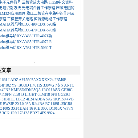
电子元件符号
三极管放大电路
lm358中文资料
电阻识别方法
光电耦合器工作原理
压敏电阻的
LM324应用原理
稳压二极管在电路中的作用及
原理
三极管开关电路
恒流源电路工作原理
MAHA雅马哈CDX-490 CDX-590维
MAHA雅马哈CDX-470 CDX-570维
maha雅马哈RX-V483 HTR-4071功
maha雅马哈RX-V485 HTR-4072 R
maha雅马哈RX-V581 HTR-5069 T
.
关文章
1661
LADZ
APL5507AXXXXX24
2BM0E
4P102
Y9-
BCOD
H4011S
330VG
7＆N
ANTC
0
4FN2
KMB6D0DN35QA
1RC0
U45N
GF38G
WT10FN
7559-D
LTGHT
6LMI10
0FS
GG23G
G
31BHLC
LBCZ
4L24
ADBA
59G
5KP150
4VB
E
BWSIP
2XL0
93A
RJ44BA
B7
1189L-35GR8
Q100S
3XF1E
AH-16
9TE
3000
D1016X
WP7N
B
3CI2
1R9
L7812ABD2T
4ES
9924