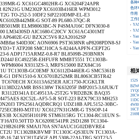
各种
339MR-G XC61GC4802HR-G XC6204F24APR
色环
 82N21G UM2302P XC6103B416ER WPM3012
作用
2G TO-252-5 10DF2 SiP2210DMP-EL-E3
工作
C6102B442MR-G SOT-89 PL680-37QC-R
YA
3B501MR ELM98063BC-N P4SMAJ16C DFN3030-8
YA
00 LM3430SD AIC1680-C20CV XC61AC4301MT
Ya
3 AP6402E-GU BZX2C5V6 R2A20162SP
MBflat S40D30C AON6906 PST3638NR uP8208PDN8-SJ
Ya
YD3+T ATP208 SMCJ10CA S-8244AAPFN-CEPT2G
Ya
23-6 ADP1715ARMZ-0.8-R7 BL8509B-293BNRN
RD244J EC49225R-EHFUFR MMBT5551 TC1303B-
 WPM6004 X9313ZS-3, MRFS15000 BZX84C16
8T1U TC1303B-GC0EMF XC6112D446ER-G SMC5361B
相
R-G1 DFN1510-6 XC6701B252MR BL8063CB5TR42
152S
 TC670ECH XC6113A625ER AIC1750-JCGKLTR
BZW0
N1138D22AMR BSS138W TK63205F IMP2015-3.6JUK/T
1YQ
 R3112D341A EC49513A-25T2G VRD2B2K BAQ35
20C
475AES 82C52L-AF5-5-R SOT-223 BZX79C33 MH253
11D
0N20J3 TPS2561AQDRCRQ1 UDZ18B APL5152-30BC-
4WI0
5725ECBH0-M3T1U XC6127N31GMR-G TSSOP-14
16CT
2169
 ES3B XC6205H101PR STM6315RG TC1304-RC1EUN S-
F16AT0.50TTD XC6209E541PR 2SD1288 TC1304-
C6219B261PR SMAJ170A SN74AUC1G02DBVRE4
ZCT2U TC1302BKBVMF TC1303C-QS3EUN TC1303A-
P-16 74LVCH1T45GF APL5308-22AI-TRG SOT23-5