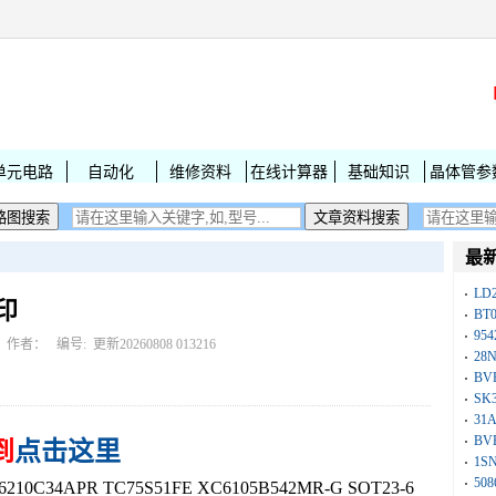
单元电路
自动化
维修资料
在线计算器
基础知识
晶体管参
最
LD
印
BT
954
作者： 编号:
更新20260808 013216
28
BV
SK
31
BV
到
点击这里
1S
50
C34APR TC75S51FE XC6105B542MR-G SOT23-6