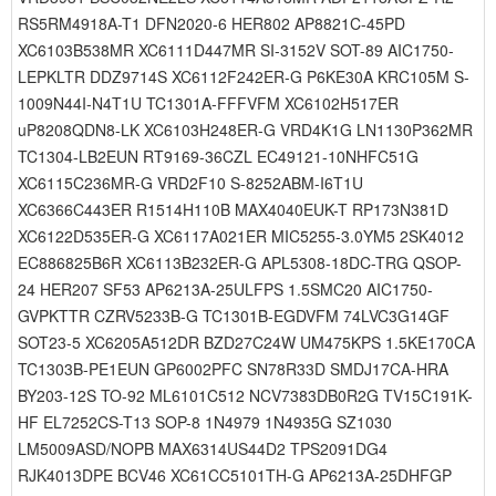
RS5RM4918A-T1 DFN2020-6 HER802 AP8821C-45PD
XC6103B538MR XC6111D447MR SI-3152V SOT-89 AIC1750-
LEPKLTR DDZ9714S XC6112F242ER-G P6KE30A KRC105M S-
1009N44I-N4T1U TC1301A-FFFVFM XC6102H517ER
uP8208QDN8-LK XC6103H248ER-G VRD4K1G LN1130P362MR
TC1304-LB2EUN RT9169-36CZL EC49121-10NHFC51G
XC6115C236MR-G VRD2F10 S-8252ABM-I6T1U
XC6366C443ER R1514H110B MAX4040EUK-T RP173N381D
XC6122D535ER-G XC6117A021ER MIC5255-3.0YM5 2SK4012
EC886825B6R XC6113B232ER-G APL5308-18DC-TRG QSOP-
24 HER207 SF53 AP6213A-25ULFPS 1.5SMC20 AIC1750-
GVPKTTR CZRV5233B-G TC1301B-EGDVFM 74LVC3G14GF
SOT23-5 XC6205A512DR BZD27C24W UM475KPS 1.5KE170CA
TC1303B-PE1EUN GP6002PFC SN78R33D SMDJ17CA-HRA
BY203-12S TO-92 ML6101C512 NCV7383DB0R2G TV15C191K-
HF EL7252CS-T13 SOP-8 1N4979 1N4935G SZ1030
LM5009ASD/NOPB MAX6314US44D2 TPS2091DG4
RJK4013DPE BCV46 XC61CC5101TH-G AP6213A-25DHFGP