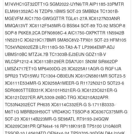
M74VHC1GT32DTT1G SGM2022-UYN6/TR AIP1185-33PMTR
ELM991352AC-N TZDP9.1BWS SOT-23 SMBB24 TC1301B-
MGEVFM AIC1750-GWGGTTR TGL41-27A XC6127N33ANR
MMQA13VT XC6112F545MR-G BSS64 SOT-89 TO-92 MSOP-8
SOP-8 P6KE8.2CA DFN0808C-4 AIC1750-OXPKTTR 1N5942B
1N5231C XC6219C17BMR SMA5C8V2-TPX01 SOT-23 HFM105
TC54VN2602EZB LR1118G-50-TA3-A-T LP3964EMP-ADJ
UBMS10BC MTZJ4.7B TC1303B-EJ3EUN GDZ11B-V
WLCSP1212-4 XC6113B129ER DSA7U01 SN3M SiR662DP
LMSZ4717ET1G MP6400DG-25 XC6225A11AGR-G RGF1JA
SPR23 TVD15WU TC1304-OB3EUN XC61CN5801MR SOT23-5
XC6111E534MR-G XC9258A1MEER-G R1172N321D SOT23-6
SDR0805TTEB331K XC6101H521ER-G XC6123C621ER-G
XC6121D227ER APL5309-26BC-TRG XC6210A32APR
TC53N4202ECT PH635 XC6114C332ER-G S-1711B3333-
M6T1G MBRB20H50CT VRD4K3C TSSOP-8 XC6367C375MR-G
SOT-23 XC6114B223MR-G SE98ATL RT9193-24GQW
XC6209C381PR QFN4x4-16 RP118K191B TP5100 U10A60R
TSSOP-10 L6562ATD QFN4x4-24 TPS3705-30DGN DA4J104K