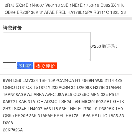
2R7J
SX34E
1N4007
V66118
53E
1NE1E
1750-19
D382BX
1H0
QBKe
ER20P
36K
31AFAE
FREL
HA178L15PA
RS111C
1825-33
请您评价
0
/250
验证码：
6WR
DE9
LMV324
1BF
15KPCA24CA
H1
4969N
WJ5
2114
4Z9
OBHQ
D131CX
TS1874Y
232ACBN
34
D2608X
N37IB
31ABVB
16AN08A0
6WJ
ABFA
AVEC
J8A
645
CU345C
MFN
03=
P512
0A572
LKAB
31ATOE
AD24C
TSF24
LVG
MIC391502.5BT
GF1K
2R7J
SX34E
1N4007
V66118
53E
1NE1E
1750-19
D382BX
1H0
QBKe
ER20P
36K
31AFAE
FREL
HA178L15PA
RS111C
1825-33
D208
20KPA26A