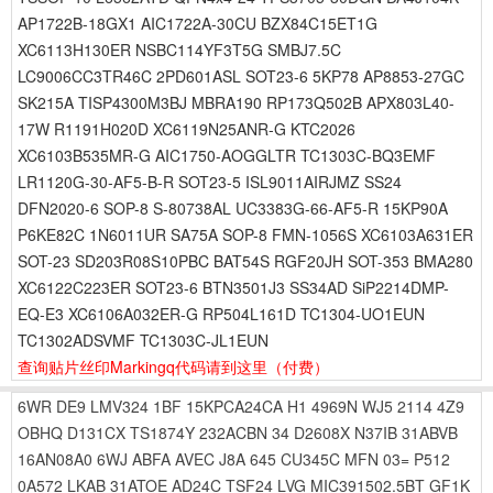
AP1722B-18GX1 AIC1722A-30CU BZX84C15ET1G
XC6113H130ER NSBC114YF3T5G SMBJ7.5C
LC9006CC3TR46C 2PD601ASL SOT23-6 5KP78 AP8853-27GC
SK215A TISP4300M3BJ MBRA190 RP173Q502B APX803L40-
17W R1191H020D XC6119N25ANR-G KTC2026
XC6103B535MR-G AIC1750-AOGGLTR TC1303C-BQ3EMF
LR1120G-30-AF5-B-R SOT23-5 ISL9011AIRJMZ SS24
DFN2020-6 SOP-8 S-80738AL UC3383G-66-AF5-R 15KP90A
P6KE82C 1N6011UR SA75A SOP-8 FMN-1056S XC6103A631ER
SOT-23 SD203R08S10PBC BAT54S RGF20JH SOT-353 BMA280
XC6122C223ER SOT23-6 BTN3501J3 SS34AD SiP2214DMP-
EQ-E3 XC6106A032ER-G RP504L161D TC1304-UO1EUN
TC1302ADSVMF TC1303C-JL1EUN
查询贴片丝印Markingq代码请到这里
（付费）
6WR
DE9
LMV324
1BF
15KPCA24CA
H1
4969N
WJ5
2114
4Z9
OBHQ
D131CX
TS1874Y
232ACBN
34
D2608X
N37IB
31ABVB
16AN08A0
6WJ
ABFA
AVEC
J8A
645
CU345C
MFN
03=
P512
0A572
LKAB
31ATOE
AD24C
TSF24
LVG
MIC391502.5BT
GF1K