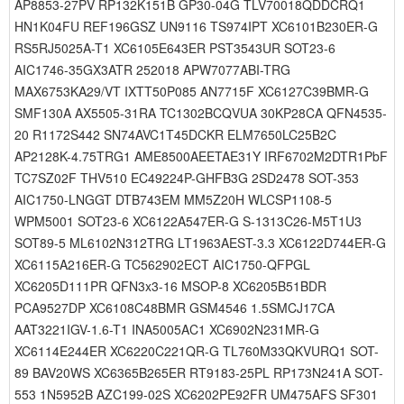
AP8853-27PV RP132K151B GP30-04G TLV70018QDDCRQ1
HN1K04FU REF196GSZ UN9116 TS974IPT XC6101B230ER-G
RS5RJ5025A-T1 XC6105E643ER PST3543UR SOT23-6
AIC1746-35GX3ATR 252018 APW7077ABI-TRG
MAX6753KA29/VT IXTT50P085 AN7715F XC6127C39BMR-G
SMF130A AX5505-31RA TC1302BCQVUA 30KP28CA QFN4535-
20 R1172S442 SN74AVC1T45DCKR ELM7650LC25B2C
AP2128K-4.75TRG1 AME8500AEETAE31Y IRF6702M2DTR1PbF
TC7SZ02F THV510 EC49224P-GHFB3G 2SD2478 SOT-353
AIC1750-LNGGT DTB743EM MM5Z20H WLCSP1108-5
WPM5001 SOT23-6 XC6122A547ER-G S-1313C26-M5T1U3
SOT89-5 ML6102N312TRG LT1963AEST-3.3 XC6122D744ER-G
XC6115A216ER-G TC562902ECT AIC1750-QFPGL
XC6205D111PR QFN3x3-16 MSOP-8 XC6205B51BDR
PCA9527DP XC6108C48BMR GSM4546 1.5SMCJ17CA
AAT3221IGV-1.6-T1 INA5005AC1 XC6902N231MR-G
XC6114E244ER XC6220C221QR-G TL760M33QKVURQ1 SOT-
89 BAV20WS XC6365B265ER RT9183-25PL RP173N241A SOT-
553 1N5952B AZC199-02S XC6202PE92FR UM475AFS SF301