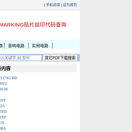
|
手机阅读
|
设为首页
MARKING贴片丝印代码查询
数
音响电路
实用电路
新内容
2117AG30D
09VG
20-00
N
HTP
32A
ATED
BXP
N2E
86BA