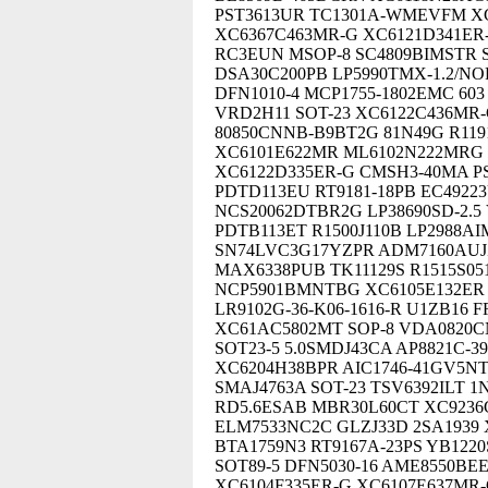
PST3613UR TC1301A-WMEVFM XC
XC6367C463MR-G XC6121D341ER-
RC3EUN MSOP-8 SC4809BIMSTR S
DSA30C200PB LP5990TMX-1.2/NO
DFN1010-4 MCP1755-1802EMC 6
VRD2H11 SOT-23 XC6122C436MR-
80850CNNB-B9BT2G 81N49G R11
XC6101E622MR ML6102N222MRG 
XC6122D335ER-G CMSH3-40MA PS
PDTD113EU RT9181-18PB EC4922
NCS20062DTBR2G LP38690SD-2.5
PDTB113ET R1500J110B LP2988AI
SN74LVC3G17YZPR ADM7160AUJZ
MAX6338PUB TK11129S R1515S0
NCP5901BMNTBG XC6105E132ER
LR9102G-36-K06-1616-R U1ZB16 
XC61AC5802MT SOP-8 VDA0820C
SOT23-5 5.0SMDJ43CA AP8821C-3
XC6204H38BPR AIC1746-41GV5NTR
SMAJ4763A SOT-23 TSV6392ILT 1
RD5.6ESAB MBR30L60CT XC9236G
ELM7533NC2C GLZJ33D 2SA1939
BTA1759N3 RT9167A-23PS YB122
SOT89-5 DFN5030-16 AME8550BE
XC6104F335ER-G XC6107E637MR-