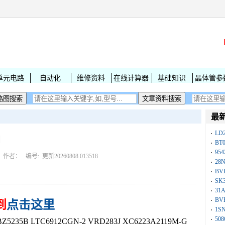
单元电路
自动化
维修资料
在线计算器
基础知识
晶体管参
最
LD
印
BT
954
作者： 编号:
更新20260808 013518
28
BV
SK
31
BV
到
点击这里
1S
50
35B LTC6912CGN-2 VRD283J XC6223A2119M-G