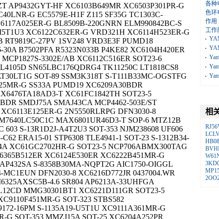
各种
ZT AP9432GYT-HF XC6103B649MR XC6503P301PR-G
色环
40LNR-G EC5579E-H1F Z115 SF35G TC1303C-
作用
6117A025ER-G BL8509B-220GNRN ELM990842BC-S
工作
-M5T1U3 XC6122C632ER-G VRD321H XC6114H523ER-G
YA
 RT9819C-27PV 1SV248 VRD3E3F PUMD18
YA
-30A B7502PFA R5323N033B P4KE82 XC6104H420ER
Ya
MCP1827S-3302E/AB XC6112C516ER SOT23-6
4105D SN65LBC176QDRG4 TK11250C LT1818CS8
Ya
T30LT1G SOT-89 SSM3K318T S-T111B33MC-OGSTFG
Ya
625MR-G SS33A PUMD19 XC6209A30BDR
6476TA18AD3-T XC61FC1842TH SOT23-5
1BDR SMDJ75A SMAJ43CA MCP4462-503E/ST
 XC6113E125ER-G 2N5550RLRPG DFN3030-8
相
M7640LC50C1C MAX6801UR46D3-T SOP-6 MTZ12B
RJ56
 603 S-13R1D2J-A4T2U3 SOT-353 NJM238608 UF606
LCL
C62 ERA15-01 STP6308 TLE4941-1 SOT-23 S-1312B34-
HB0
14A XC61GC2702HR-G SOT23-5 NCP706ABMX300TAG
BVH
6365B512ER XC6124E530ER XC6222B451MR-G
W61
A AP432SA S-8358B30MA-NQPT2G AIC1750-OIGGL
3KD
MP1
4-MC1EUN DFN2030-8 XC6216D772JR 0437004.WR
2OO
M6325AXSC5B-4.6 SR804 AP6213A-33UHFGA
L12CD MMG30301BT1 XC6221D111GR SOT23-5
C9110F451MR-G SOT-323 STBS582
9172-16PM S-1135A19-U5T1U XC9111A361MR-G
-G SOT-353 MMZJ15A SOT-25 XC6204A252PR