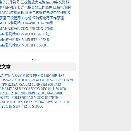
电子元件符号
三极管放大电路
lm358中文资料
电阻识别方法
光电耦合器工作原理
压敏电阻的
LM324应用原理
稳压二极管在电路中的作用及
原理
三极管开关电路
恒流源电路工作原理
MAHA雅马哈CDX-490 CDX-590维
MAHA雅马哈CDX-470 CDX-570维
maha雅马哈RX-V483 HTR-4071功
maha雅马哈RX-V485 HTR-4072 R
maha雅马哈RX-V581 HTR-5069 T
.
关文章
VA
7764A
ZAMV
07D
FRMD
L00046B
4AP
V
HSWA2
31AHDD
B29
4LI3E
90
5721
252
DA29
8
7P0
R212A
7SA
L42
10H9
88MS06
7433
RP
8147
ASL5
3YC3
59923
REG101U50
0C0
N
2CB3
2TK0
78DL06PI
1ZC0
2A690
59RC
0E
2734
FDMS7656AS
VUDC
8557ETE
580HP
D1E1AX
LB32
TY2342
BWVBG
K1120
2
2VO1E
STN4412
76
S10S60