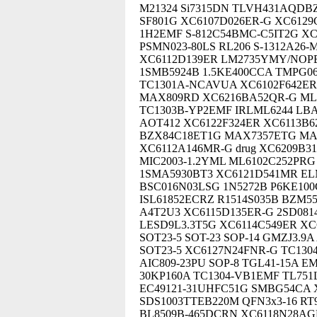
M21324 Si7315DN TLVH431AQDB
SF801G XC6107D026ER-G XC6129C
1H2EMF S-812C54BMC-C5IT2G XC
PSMN023-80LS RL206 S-1312A26
XC6112D139ER LM2735YMY/NOPB
1SMB5924B 1.5KE400CCA TMPG06
TC1301A-NCAVUA XC6102F642ER 
MAX809RD XC6216BA52QR-G MLL
TC1303B-YP2EMF IRLML6244 LBA
AOT412 XC6122F324ER XC6113B
BZX84C18ET1G MAX7357ETG MAX
XC6112A146MR-G drug XC6209B3
MIC2003-1.2YML ML6102C252PRG
1SMA5930BT3 XC6121D541MR EL
BSC016N03LSG 1N5272B P6KE100C
ISL61852ECRZ R1514S035B BZM55-
A4T2U3 XC6115D135ER-G 2SD08
LESD9L3.3T5G XC6114C549ER XC
SOT23-5 SOT-23 SOP-14 GMZJ3.9
SOT23-5 XC6127N24FNR-G TC130
AIC809-23PU SOP-8 TGL41-15A E
30KP160A TC1304-VB1EMF TL751
EC49121-31UHFC51G SMBG54CA X
SDS1003TTEB220M QFN3x3-16 RT
BL8509B-465DCRN XC6118N28AGR