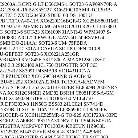
9260A1KCPR-G LT4356CMS-1 SOT23-6 AP09N70R-A
G TSSOP-16 BZX55C27 XC6210C10AMR TC1303B-
OT23-5 ZXTC2045E6 SD833-03 DS1100LU
PB TCF10A40-11A XC6220D16BQR-G XC25BS8031MR
03 XC9257B1MEMR-G MC74VHC126DTR2G CLL4738D
G SOT23-6 SOT-23 XC6109N31ANR-G WPM3407 S-
91H083D AIC1750-RWGGL 74AVC4T245RSVRG4
SMB(DO-214AA) SOT23-6 UM475FBDA
9821-2 TC1301A-PCAVUA SOT-89 DFN2010-8
3U-GEFB3F SOT23-6 XC6221A251GR
 VRD4639 KV1845E 5KP180CA MAX812SCUS+T
MM-3.3 2SK2400 AIC1750-BUPGTTR SOT-363
-2.5-R2 SZ3091 P4SMA18 VDD431LCNA
51B PZU20DB2 XC6129C34ANR-G AOB442
 BU45L292 XC6102A320MR TC1301A-KADVFM
FR255-STR SOT-353 XC6113E332ER BL8509B-200ENRN
NA XC6112C546ER ZMD82 BSR14 C8051F396-A-GM
9GD XC6902N251PR-G IDD06E60 MLL4750
 DFN3030-8 11N50G BSS83 24LC024 SN7414D
N5359B-TPX01 R1116N191B LP38690DT-1.8/NOPB
1CCER-G XC6111E525MR-G TO-92S AIC1723A-33PE
 XC6122A740ER TPS715A30DRVT TC1304-NB0EUN
0ST26TRA MCP6V07 TC1303A-KB0EUN HZ9C3L
EVD250Z BU4331FVE MSOP-8 XC6112A429MR
G XC6115B227ER-G APL5507-B33KC-TR SOT-363