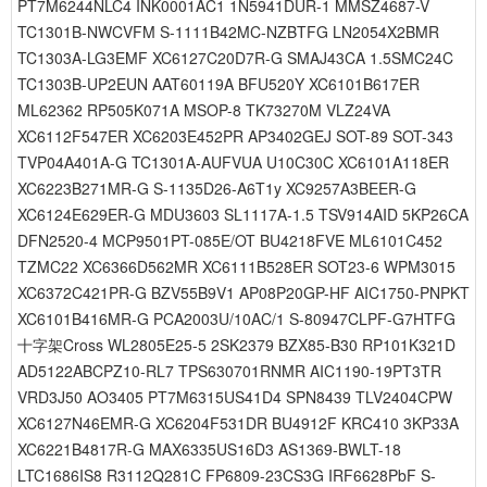
PT7M6244NLC4 INK0001AC1 1N5941DUR-1 MMSZ4687-V
TC1301B-NWCVFM S-1111B42MC-NZBTFG LN2054X2BMR
TC1303A-LG3EMF XC6127C20D7R-G SMAJ43CA 1.5SMC24C
TC1303B-UP2EUN AAT60119A BFU520Y XC6101B617ER
ML62362 RP505K071A MSOP-8 TK73270M VLZ24VA
XC6112F547ER XC6203E452PR AP3402GEJ SOT-89 SOT-343
TVP04A401A-G TC1301A-AUFVUA U10C30C XC6101A118ER
XC6223B271MR-G S-1135D26-A6T1y XC9257A3BEER-G
XC6124E629ER-G MDU3603 SL1117A-1.5 TSV914AID 5KP26CA
DFN2520-4 MCP9501PT-085E/OT BU4218FVE ML6101C452
TZMC22 XC6366D562MR XC6111B528ER SOT23-6 WPM3015
XC6372C421PR-G BZV55B9V1 AP08P20GP-HF AIC1750-PNPKT
XC6101B416MR-G PCA2003U/10AC/1 S-80947CLPF-G7HTFG
十字架Cross WL2805E25-5 2SK2379 BZX85-B30 RP101K321D
AD5122ABCPZ10-RL7 TPS630701RNMR AIC1190-19PT3TR
VRD3J50 AO3405 PT7M6315US41D4 SPN8439 TLV2404CPW
XC6127N46EMR-G XC6204F531DR BU4912F KRC410 3KP33A
XC6221B4817R-G MAX6335US16D3 AS1369-BWLT-18
LTC1686IS8 R3112Q281C FP6809-23CS3G IRF6628PbF S-