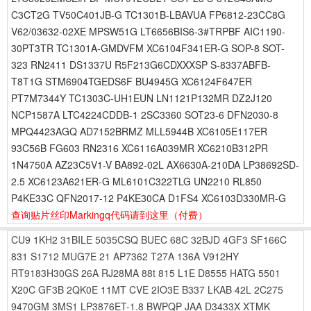
C3CT2G TV50C401JB-G TC1301B-LBAVUA FP6812-23CC8G
V62/03632-02XE MPSW51G LT6656BIS6-3#TRPBF AIC1190-
30PT3TR TC1301A-GMDVFM XC6104F341ER-G SOP-8 SOT-
323 RN2411 DS1337U R5F213G6CDXXXSP S-8337ABFB-
T8T1G STM6904TGEDS6F BU4945G XC6124F647ER
PT7M7344Y TC1303C-UH1EUN LN1121P132MR DZ2J120
NCP1587A LTC4224CDDB-1 2SC3360 SOT23-6 DFN2030-8
MPQ4423AGQ AD7152BRMZ MLL5944B XC6105E117ER
93C56B FG603 RN2316 XC6116A039MR XC6210B312PR
1N4750A AZ23C5V1-V BA892-02L AX6630A-210DA LP38692SD-
2.5 XC6123A621ER-G ML6101C322TLG UN2210 RL850
P4KE33C QFN2017-12 P4KE30CA D1FS4 XC6103D330MR-G
查询贴片丝印Markingq代码请到这里
（付费）
CU9
1KH2
31BILE
5035CSQ
BUEC
68C
32BJD
4GF3
SF166C
831
S1712
MUG7E
21
AP7362
T27A
136A
V912HY
RT9183H30GS
26A
RJ28MA
88t
815
L1E
D8555
HATG
5501
X20C
GF3B
2QK0E
11MT
CVE
2IO3E
B337
LKAB
42L
2C275
9470GM
3MS1
LP3876ET-1.8
BWPQP
JAA
D3433X
XTMK