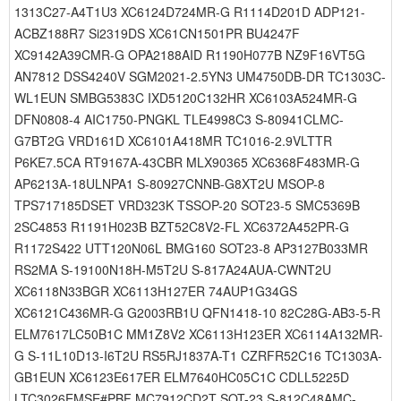
1313C27-A4T1U3 XC6124D724MR-G R1114D201D ADP121-
ACBZ188R7 Si2319DS XC61CN1501PR BU4247F
XC9142A39CMR-G OPA2188AID R1190H077B NZ9F16VT5G
AN7812 DSS4240V SGM2021-2.5YN3 UM4750DB-DR TC1303C-
WL1EUN SMBG5383C IXD5120C132HR XC6103A524MR-G
DFN0808-4 AIC1750-PNGKL TLE4998C3 S-80941CLMC-
G7BT2G VRD161D XC6101A418MR TC1016-2.9VLTTR
P6KE7.5CA RT9167A-43CBR MLX90365 XC6368F483MR-G
AP6213A-18ULNPA1 S-80927CNNB-G8XT2U MSOP-8
TPS717185DSET VRD323K TSSOP-20 SOT23-5 SMC5369B
2SC4853 R1191H023B BZT52C8V2-FL XC6372A452PR-G
R1172S422 UTT120N06L BMG160 SOT23-8 AP3127B033MR
RS2MA S-19100N18H-M5T2U S-817A24AUA-CWNT2U
XC6118N33BGR XC6113H127ER 74AUP1G34GS
XC6121C436MR-G G2003RB1U QFN1418-10 82C28G-AB3-5-R
ELM7617LC50B1C MM1Z8V2 XC6113H123ER XC6114A132MR-
G S-11L10D13-I6T2U RS5RJ1837A-T1 CZRFR52C16 TC1303A-
GB1EUN XC6123E617ER ELM7640HC05C1C CDLL5225D
LTC3026EMSE#PBF MC7912CD2T SOT-23 S-812C48AMC-