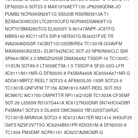
DFN2020-6 SOT23-5 MAX1976AETT130 uP8208QDN8-JO
PUMB2 NCP699SN29T1G SS520B RS5RM3813A-T1
BZX84C6V8CCH LTC2970CUFD NCP585DSAN09T1G
NCP707BMX280TCG EL8203IY S-80147ANPF-JC8TFG
MBRS140 KIC7118T5 DIP-8 HER307G BU4337FVE-TR
INA206AIDGSR 74CB3T1G125DBVRE4 TC1301B-GGAVFM
MAX6856UK23D3+ ELM7542NC3C SOT-23 NP80N06CLC S2K
SP6641BEK-3.3 MMSZ5255B DMA364A2 TSSOP-16 TC1303C-
1I1EUN SOT89-5 LT3008ETS8-1.5 TSSOP-8 SF20-02G-LFR
XC9111A511MR-G DFN3030-8 P4SMA440A XC6504A471NR-G
ADG819BRTZ-REEL7 SOT23-6 APX803L05-19SR SOT23-6
TC1301B-QNFVFM TF156 ADM1810-5ART-REEL SOT-553
BCW67C AIC1750-OMPKTTR RP114Q152B TC1303A-CF3EMF
SOT-26 L6565N R5107G441A XC6127N30DNR SN74HC04DBR
P4SMA47 SOT23-5 DL4005 DMC56603 YB1220ST26RJC
TC1301B-MRAVUA SOT23-5 XC6121A417ER M21414 3HGUF25
G6FS NZ9F2V7T5G XC6204B501PR KDV251M-A DFN2030-8
TC1304-PM3EMF NCP81161 XC9237A2MCMR-G