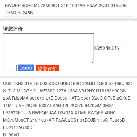
BWQFP
4DH0
MC78M08CT
210
1037AR
R5AA
2CS1
31BOJB
1H6G
RJ245B
请您评价
0
/250
验证码：
CU9
1KH2
31BILE
5035CSQ
BUEC
68C
32BJD
4GF3
SF166C
831
S1712
MUG7E
21
AP7362
T27A
136A
V912HY
RT9183H30GS
26A
RJ28MA
88t
815
L1E
D8555
HATG
5501
X20C
GF3B
2QK0E
11MT
CVE
2IO3E
B337
LKAB
42L
2C275
9470GM
3MS1
LP3876ET-1.8
BWPQP
JAA
D3433X
XTMK
BWQFP
4DH0
MC78M08CT
210
1037AR
R5AA
2CS1
31BOJB
1H6G
RJ245B
LD2117AG30D
BT09VG