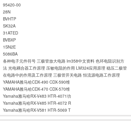
95420-00
28N
BVHTP
SK32A
31ATED
BVBXP
1SN2E
5086BA
各种电子元件符号
三极管放大电路
lm358中文资料
色环电阻识别方
法
光电耦合器工作原理
压敏电阻的作用
LM324应用原理
稳压二极管
在电路中的作用及工作原理
三极管开关电路
恒流源电路工作原理
YAMAHA雅马哈CDX-490 CDX-590维
YAMAHA雅马哈CDX-470 CDX-570维
Yamaha雅马哈RX-V483 HTR-4071功
Yamaha雅马哈RX-V485 HTR-4072 R
Yamaha雅马哈RX-V581 HTR-5069 T