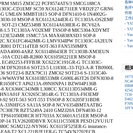
各种
RM SM15 ZM3C22 PCF8574ATS/3 SMCG188CA
色环
1303C-CD1EMF SC59 XC6124E731ER VRD2F27 GRN6
作用
G UML6N MMBT1815 SOP-8 DFN1410-6 1N4002G-
工作
N3030-10 MSOP-8 XC6112A244ER-G TC1303A-OS2EMF
YA
 SOT-23 CMZ5349B XC6114A638ER-G BCV62A
YA
S8-1.5 TC1303A-VO2EMF TSSOP-8 MIC5304-XDYMT
Ya
123E524MR 1SMC7.5A MAX6838XSD3 SOP-8
2C XC61FC4642MR-G LMV934IPW TC1303C-IA2EUN
Ya
HER801 DTC114TEB SOT-363 FAN5350MPX
Ya
 ADA4000-4ARZ XC6114B643ER TC1303B-XM3EUN
1-10A CD214B-R2800 XC6105H221ER MSOP-8
 EC492253-FFFB3R XC6223C191GR-G TC1303C-
 DFN2018-6 SOT23-5 L11830L-33-TQ3-A-R TB0900L
相
6 SOT23-6 BZX79C11 ZMC62 SOT23-6 S-1315C40-
1977
1B-WWAVFM XC6103B533MR G690L463T26 DFN3030-8
NC46
BR1650FCT AP6213A-09NHNPA1 BZW04P136B
HB0
-8 XC6366C343MR L308CC XC6113D534MR-G
4254
3 HN1A01F XC9265C3814R-G TC1303A-FH3EMF
7159
92 SOT-563 SOT-553 TSSOP-8 XC6205F31BDR
D46
P70N
3A-33NHFGS SA13A SOP-8 NCV6354BMTAATBG
10Y
7C30E7R BZT5249A 2410 GMZJ20A DFN4030-12
R TPS61050DRCR HT7033A XC6601A151ER MSOP-8
OP-14 TLV2620IDBVR XC6111C550ER PESD12VU1UT
0C SGM2122-NYN6G XC6115F525ER-G insurance-
-EA8-T2 XCL221B2E1ER-G TC54VN2702ECB