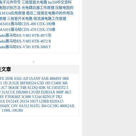
电子元件符号
三极管放大电路
lm358中文资料
电阻识别方法
光电耦合器工作原理
压敏电阻的
LM324应用原理
稳压二极管在电路中的作用及
原理
三极管开关电路
恒流源电路工作原理
MAHA雅马哈CDX-490 CDX-590维
MAHA雅马哈CDX-470 CDX-570维
maha雅马哈RX-V483 HTR-4071功
maha雅马哈RX-V485 HTR-4072 R
maha雅马哈RX-V581 HTR-5069 T
.
关文章
IFE
203K
6162-AD
IAANF
6AR
4884NF
0R8
1
1D
2US2E
IRFH8324
G5D
185
C5460
306
8
JC7
3KK0E
T4B
ACDQ
6DK
SC1565I5T2.5
2
31ACUE
D82000
L3V0D
D2B3AX
900P
4K5
6Y
F3NK80Z
5C690
VJ244
BZNUP
TR2
2AX
D1524X
20154
10UT
LDRB
8320A15
S04ZC
C9V
0A512
HATG
304
GC19G
40002AIL
Y
1190L-19GR8