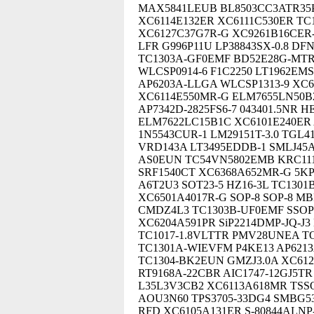
MAX5841LEUB BL8503CC3ATR35P
XC6114E132ER XC6111C530ER TC
XC6127C37G7R-G XC9261B16CER-
LFR G996P11U LP38843SX-0.8 DF
TC1303A-GF0EMF BD52E28G-MTR
WLCSP0914-6 F1C2250 LT1962EM
AP6203A-LLGA WLCSP1313-9 XC6
XC6114E550MR-G ELM7655LN50B
AP7342D-2825FS6-7 043401.5NR 
ELM7622LC15B1C XC6101E240ER
1N5543CUR-1 LM29151T-3.0 TGL4
VRD143A LT3495EDDB-1 SMLJ45A
AS0EUN TC54VN5802EMB KRC111M
SRF1540CT XC6368A652MR-G 5KP3
A6T2U3 SOT23-5 HZ16-3L TC130
XC6501A4017R-G SOP-8 SOP-8 M
CMDZ4L3 TC1303B-UF0EMF SSOP
XC6204A591PR SiP2214DMP-JQ-J
TC1017-1.8VLTTR PMV28UNEA TO-
TC1301A-WIEVFM P4KE13 AP621
TC1304-BK2EUN GMZJ3.0A XC612
RT9168A-22CBR AIC1747-12GJ5T
L35L3V3CB2 XC6113A618MR TSS
AOU3N60 TPS3705-33DG4 SMBG538
RFD XC6105A131ER S-80844ALNP