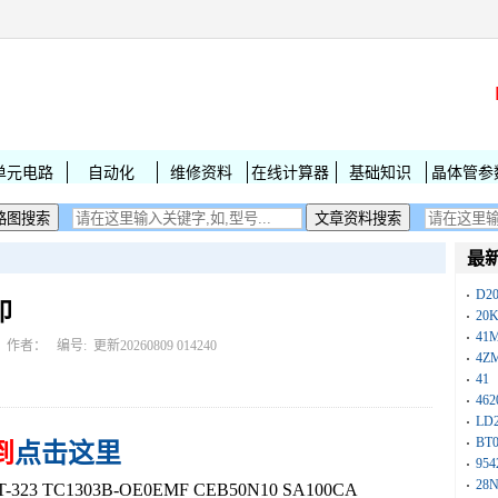
单元电路
自动化
维修资料
在线计算器
基础知识
晶体管参
最
D2
印
20
41
作者： 编号:
更新20260809 014240
4Z
41
462
LD
BT
到
点击这里
954
28
23 TC1303B-OE0EMF CEB50N10 SA100CA