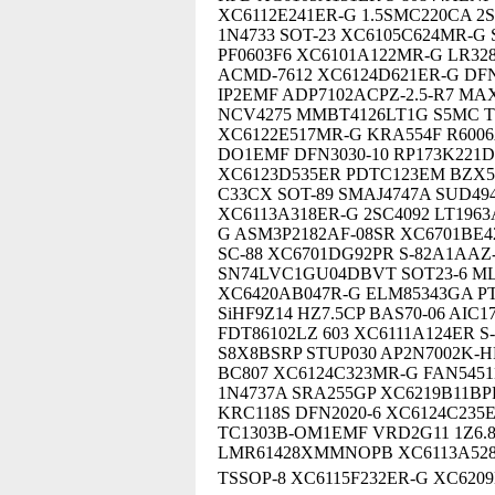
XC6112E241ER-G 1.5SMC220CA 2S
1N4733 SOT-23 XC6105C624MR-G
PF0603F6 XC6101A122MR-G LR328
ACMD-7612 XC6124D621ER-G DFN
IP2EMF ADP7102ACPZ-2.5-R7 MA
NCV4275 MMBT4126LT1G S5MC T
XC6122E517MR-G KRA554F R6006
DO1EMF DFN3030-10 RP173K221D
XC6123D535ER PDTC123EM BZX5
C33CX SOT-89 SMAJ4747A SUD494
XC6113A318ER-G 2SC4092 LT1963
G ASM3P2182AF-08SR XC6701BE
SC-88 XC6701DG92PR S-82A1AAZ
SN74LVC1GU04DBVT SOT23-6 ML
XC6420AB047R-G ELM85343GA PT
SiHF9Z14 HZ7.5CP BAS70-06 AIC
FDT86102LZ 603 XC6111A124ER 
S8X8BSRP STUP030 AP2N7002K-H
BC807 XC6124C323MR-G FAN5451
1N4737A SRA255GP XC6219B11BP
KRC118S DFN2020-6 XC6124C235
TC1303B-OM1EMF VRD2G11 1Z6.8
LMR61428XMMNOPB XC6113A528M
TSSOP-8 XC6115F232ER-G XC6