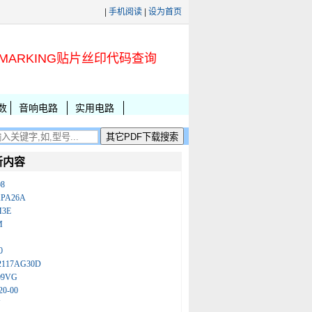
|
手机阅读
|
设为首页
MARKING贴片丝印代码查询
数
音响电路
实用电路
新内容
08
KPA26A
M3E
M
0
2117AG30D
09VG
20-00
N