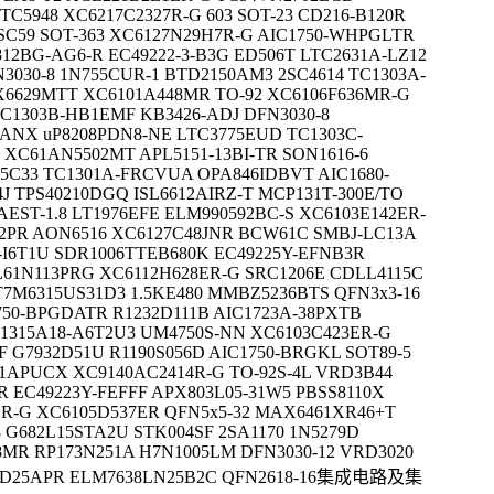
TC5948 XC6217C2327R-G 603 SOT-23 CD216-B120R
 SC59 SOT-363 XC6127N29H7R-G AIC1750-WHPGLTR
12BG-AG6-R EC49222-3-B3G ED506T LTC2631A-LZ12
3030-8 1N755CUR-1 BTD2150AM3 2SC4614 TC1303A-
X6629MTT XC6101A448MR TO-92 XC6106F636MR-G
C1303B-HB1EMF KB3426-ADJ DFN3030-8
ANX uP8208PDN8-NE LTC3775EUD TC1303C-
 XC61AN5502MT APL5151-13BI-TR SON1616-6
5C33 TC1301A-FRCVUA OPA846IDBVT AIC1680-
J TPS40210DGQ ISL6612AIRZ-T MCP131T-300E/TO
AEST-1.8 LT1976EFE ELM990592BC-S XC6103E142ER-
42PR AON6516 XC6127C48JNR BCW61C SMBJ-LC13A
-I6T1U SDR1006TTEB680K EC49225Y-EFNB3R
61N113PRG XC6112H628ER-G SRC1206E CDLL4115C
7M6315US31D3 1.5KE480 MMBZ5236BTS QFN3x3-16
1750-BPGDATR R1232D111B AIC1723A-38PXTB
S-1315A18-A6T2U3 UM4750S-NN XC6103C423ER-G
F G7932D51U R1190S056D AIC1750-BRGKL SOT89-5
1APUCX XC9140AC2414R-G TO-92S-4L VRD3B44
R EC49223Y-FEFFF APX803L05-31W5 PBSS8110X
ER-G XC6105D537ER QFN5x5-32 MAX6461XR46+T
 G682L15STA2U STK004SF 2SA1170 1N5279D
R RP173N251A H7N1005LM DFN3030-12 VRD3020
209D25APR ELM7638LN25B2C QFN2618-16集成电路及集