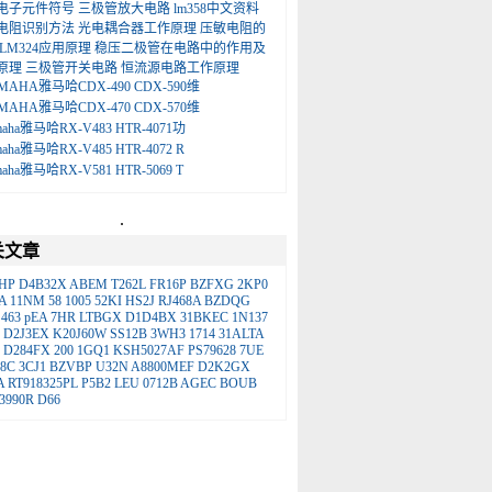
电子元件符号
三极管放大电路
lm358中文资料
电阻识别方法
光电耦合器工作原理
压敏电阻的
LM324应用原理
稳压二极管在电路中的作用及
原理
三极管开关电路
恒流源电路工作原理
MAHA雅马哈CDX-490 CDX-590维
MAHA雅马哈CDX-470 CDX-570维
maha雅马哈RX-V483 HTR-4071功
maha雅马哈RX-V485 HTR-4072 R
maha雅马哈RX-V581 HTR-5069 T
.
关文章
HP
D4B32X
ABEM
T262L
FR16P
BZFXG
2KP0
A
11NM
58
1005
52KI
HS2J
RJ468A
BZDQG
463
pEA
7HR
LTBGX
D1D4BX
31BKEC
1N137
D2J3EX
K20J60W
SS12B
3WH3
1714
31ALTA
D284FX
200
1GQ1
KSH5027AF
PS79628
7UE
8C
3CJ1
BZVBP
U32N
A8800MEF
D2K2GX
A
RT918325PL
P5B2
LEU
0712B
AGEC
BOUB
3990R
D66