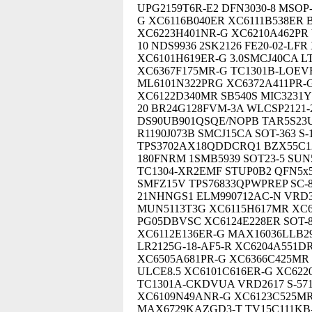
UPG2159T6R-E2 DFN3030-8 MSO
G XC6116B040ER XC6111B538ER B
XC6223H401NR-G XC6210A462PR 
10 NDS9936 2SK2126 FE20-02-L
XC6101H619ER-G 3.0SMCJ40CA L
XC6367F175MR-G TC1301B-LOEV
ML6101N322PRG XC6372A411PR-
XC6122D340MR SB540S MIC3231Y
20 BR24G128FVM-3A WLCSP2121-
DS90UB901QSQE/NOPB TAR5S23U 
R1190J073B SMCJ15CA SOT-363 S
TPS3702AX18QDDCRQ1 BZX55C12
180FNRM 1SMB5939 SOT23-5 SUN
TC1304-XR2EMF STUP0B2 QFN5x5
SMFZ15V TPS76833QPWPREP SC-8
21NHNGS1 ELM990712AC-N VRD3
MUN5113T3G XC6115H617MR XC6
PG05DBVSC XC6124E228ER SOT-
XC6112E136ER-G MAX16036LLB2
LR2125G-18-AF5-R XC6204A551D
XC6505A681PR-G XC6366C425MR
ULCE8.5 XC6101C616ER-G XC62
TC1301A-CKDVUA VRD2617 S-571
XC6109N49ANR-G XC6123C525MR 
MAX6729KAZGD3-T TV15C111KB-