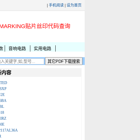
|
手机阅读
|
设为首页
MARKING贴片丝印代码查询
数
音响电路
实用电路
新内容
ATED
BXP
N2E
86BA
BL
18
IRZ
B0E
2117AL36A
R