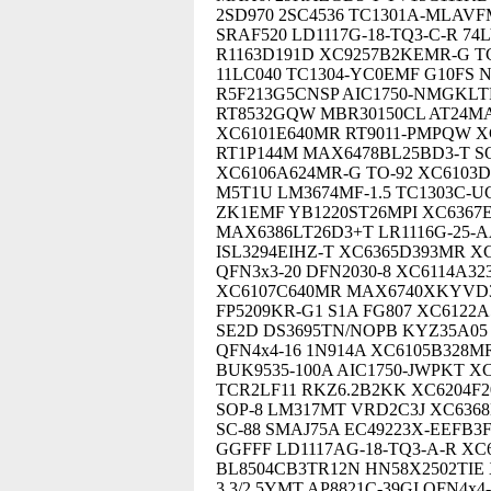
2SD970 2SC4536 TC1301A-MLAV
SRAF520 LD1117G-18-TQ3-C-R 74
R1163D191D XC9257B2KEMR-G TC
11LC040 TC1304-YC0EMF G10FS 
R5F213G5CNSP AIC1750-NMGKLTR
RT8532GQW MBR30150CL AT24MAC
XC6101E640MR RT9011-PMPQW X
RT1P144M MAX6478BL25BD3-T S
XC6106A624MR-G TO-92 XC6103D5
M5T1U LM3674MF-1.5 TC1303C-U
ZK1EMF YB1220ST26MPI XC6367E
MAX6386LT26D3+T LR1116G-25-AA3
ISL3294EIHZ-T XC6365D393MR X
QFN3x3-20 DFN2030-8 XC6114A3
XC6107C640MR MAX6740XKYVD3+T
FP5209KR-G1 S1A FG807 XC6122A
SE2D DS3695TN/NOPB KYZ35A05
QFN4x4-16 1N914A XC6105B328MR
BUK9535-100A AIC1750-JWPKT X
TCR2LF11 RKZ6.2B2KK XC6204F20
SOP-8 LM317MT VRD2C3J XC6368
SC-88 SMAJ75A EC49223X-EEFB3
GGFFF LD1117AG-18-TQ3-A-R XC6
BL8504CB3TR12N HN58X2502TIE 
3.3/2.5YMT AP8821C-39GI QFN4x