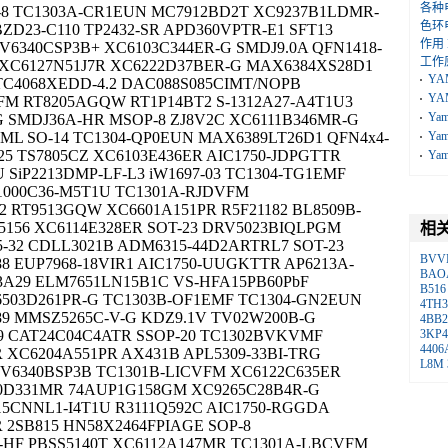
各种
P-8 TC1303A-CR1EUN MC7912BD2T XC9237B1LDMR-
色环
ZD23-C110 TP2432-SR APD360VPTR-E1 SFT13
作用
V6340CSP3B+ XC6103C344ER-G SMDJ9.0A QFN1418-
工作
FR XC6127N51J7R XC6222D37BER-G MAX6384XS28D1
YA
TC4068XEDD-4.2 DAC088S085CIMT/NOPB
YA
FM RT8205AGQW RT1P14BT2 S-1312A27-A4T1U3
Ya
G SMDJ36A-HR MSOP-8 ZJ8V2C XC6111B346MR-G
ML SO-14 TC1304-QP0EUN MAX6389LT26D1 QFN4x4-
Ya
25 TS7805CZ XC6103E436ER AIC1750-JDPGTTR
Ya
SiP2213DMP-LF-L3 iW1697-03 TC1304-TG1EMF
-1000C36-M5T1U TC1301A-RJDVFM
 RT9513GQW XC6601A151PR R5F21182 BL8509B-
5156 XC6114E328ER SOT-23 DRV5023BIQLPGM
相
-32 CDLL3021B ADM6315-44D2ARTRL7 SOT-23
BVV
8 EUP7968-18VIR1 AIC1750-UUGKTTR AP6213A-
BAO
A29 ELM7651LN15B1C VS-HFA15PB60PbF
B516
503D261PR-G TC1303B-OF1EMF TC1304-GN2EUN
4TH3
89 MMSZ5265C-V-G KDZ9.1V TV02W200B-G
4BB2
9 CAT24C04C4ATR SSOP-20 TC1302BVKVMF
3KP4
4406
R XC6204A551PR AX431B APL5309-33BI-TRG
L8M
 V6340BSP3B TC1301B-LICVFM XC6122C635ER
20D331MR 74AUP1G158GM XC9265C28B4R-G
5CNNL1-I4T1U R3111Q592C AIC1750-RGGDA
2SB815 HN58X2464FPIAGE SOP-8
HF PBSS5140T XC6112A147MR TC1301A-LBCVFM