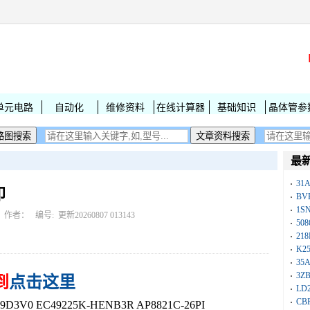
单元电路
自动化
维修资料
在线计算器
基础知识
晶体管参
最
31
印
BV
1S
作者： 编号:
更新20260807 013143
50
218
K25
35A
3Z
到
点击这里
LD
CB
V0 EC49225K-HENB3R AP8821C-26PI