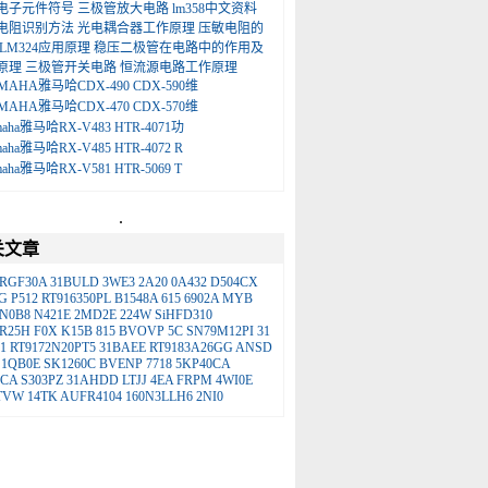
电子元件符号
三极管放大电路
lm358中文资料
电阻识别方法
光电耦合器工作原理
压敏电阻的
LM324应用原理
稳压二极管在电路中的作用及
原理
三极管开关电路
恒流源电路工作原理
MAHA雅马哈CDX-490 CDX-590维
MAHA雅马哈CDX-470 CDX-570维
maha雅马哈RX-V483 HTR-4071功
maha雅马哈RX-V485 HTR-4072 R
maha雅马哈RX-V581 HTR-5069 T
.
关文章
RGF30A
31BULD
3WE3
2A20
0A432
D504CX
G
P512
RT916350PL
B1548A
615
6902A
MYB
N0B8
N421E
2MD2E
224W
SiHFD310
R25H
F0X
K15B
815
BVOVP
5C
SN79M12PI
31
1
RT9172N20PT5
31BAEE
RT9183A26GG
ANSD
1QB0E
SK1260C
BVENP
7718
5KP40CA
0CA
S303PZ
31AHDD
LTJJ
4EA
FRPM
4WI0E
TVW
14TK
AUFR4104
160N3LLH6
2NI0