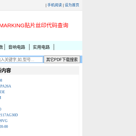
|
手机阅读
|
设为首页
MARKING贴片丝印代码查询
数
音响电路
实用电路
新内容
08
KPA26A
M3E
M
0
2117AG30D
09VG
20-00
N