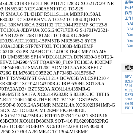
各种
4x4-20 CUR3105DJ-I NCP1117DT285G XC6217C291NR
色环
3 1N5533C NCP1400ASN19T1G TO-92S
作用
N SMAJ16 TL431BF R5111S111A MBRF10150AL
工作
80-02 TC1302BKHVUA TO-92 TC1304-IQ1EUN
YA
R-1 30KW180CA 2SB1132 TC1304-IP2EMF SOT23-5
YA
TC1301A-JEBVUA XC6124C717ER-G S-1701W2521-
Ya
6B YB1220ST26RIJ 8124G TC1304-KG2EMF
D3J38 AIC1190BL-15PM5TB MIC5365-2.8YC5
Ya
6103A138ER STP70NF03L TC1303B-MB1EMF
Ya
XC6210C352PR 74AHCT1G14DCKTE4 CMPZDA24V
11D UM36538S SF14 VDD181LNTA DFN3030-8 SOT23-
WEEVZ LM2904YST FQA9N90_F109 TC1303A-IO2EMF
R DFN4030-12 SMAJ120C ADM1817-5AKS-REEL7
相
6726G ELM7630LC05B2C AP7346D-1815FS6-7
RPV
+T TSV992IYST GALI-21+ BCW65B WLCSP1210-4
BZLI
ER3003PT XC9141D43D0R-G IRF9530NL SOT89-5
5514
70TA28AD3+ BZT5229A XC6114A435MR-G
VIPE
-19GM5TR SA17A XC6214P282JR S-8333CCIC-T8T1S
DS75
Z-RL7 1206L260SLTHYR PDTB113ET GS1BWZ
550A
SA4
TSSOP-8 XC6124A543MR MMZJ2.4A XC6102H641MR-G
J5O
93SDX-2.5 TC1303A-ML2EMF FK3F03010L
F XC6112D427MR-G R1191N097B TO-92 TSSOP-16
263BCRN XC6101D630MR SOT-416 PL6209B262PRG
BGJ6 TC1304-FO3EUN XC6101E422ER DFN3030-8
2F50 XC9301A262MR-G TC1304-MJ3EMF