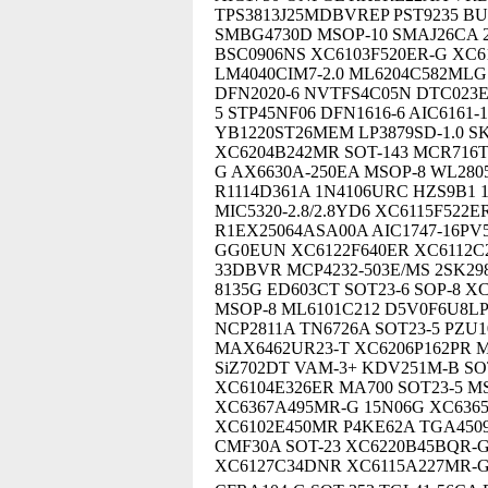
TPS3813J25MDBVREP PST9235 BU
SMBG4730D MSOP-10 SMAJ26CA 
BSC0906NS XC6103F520ER-G XC6
LM4040CIM7-2.0 ML6204C582MLG
DFN2020-6 NVTFS4C05N DTC023E
5 STP45NF06 DFN1616-6 AIC6161
YB1220ST26MEM LP3879SD-1.0 S
XC6204B242MR SOT-143 MCR716
G AX6630A-250EA MSOP-8 WL2805
R1114D361A 1N4106URC HZS9B1 
MIC5320-2.8/2.8YD6 XC6115F522
R1EX25064ASA00A AIC1747-16PV
GG0EUN XC6122F640ER XC6112C2
33DBVR MCP4232-503E/MS 2SK29
8135G ED603CT SOT23-6 SOP-8 
MSOP-8 ML6101C212 D5V0F6U8L
NCP2811A TN6726A SOT23-5 PZU
MAX6462UR23-T XC6206P162PR M
SiZ702DT VAM-3+ KDV251M-B SOT
XC6104E326ER MA700 SOT23-5 M
XC6367A495MR-G 15N06G XC6365
XC6102E450MR P4KE62A TGA4509
CMF30A SOT-23 XC6220B45BQR-
XC6127C34DNR XC6115A227MR-G