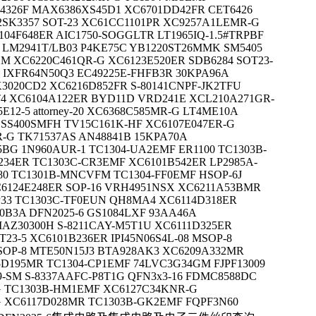
4326F MAX6386XS45D1 XC6701DD42FR CET6426
2SK3357 SOT-23 XC61CC1101PR XC9257A1LEMR-G
104F648ER AIC1750-SOGGLTR LT1965IQ-1.5#TRPBF
 LM2941T/LB03 P4KE75C YB1220ST26MMK SM5405
M XC6220C461QR-G XC6123E520ER SDB6284 SOT23-
-1 IXFR64N50Q3 EC49225E-FHFB3R 30KPA96A
K3020CD2 XC6216D852FR S-80141CNPF-JK2TFU
T4 XC6104A122ER BYD11D VRD241E XCL210A271GR-
E12-5 attorney-20 XC6368C585MR-G LT4ME10A
1SS400SMFH TV15C161K-HF XC6107E047ER-G
ER-G TK71537AS AN48841B 15KPA70A
5BG 1N960AUR-1 TC1304-UA2EMF ER1100 TC1303B-
34ER TC1303C-CR3EMF XC6101B542ER LP2985A-
80 TC1301B-MNCVFM TC1304-FF0EMF HSOP-6J
XC6124E248ER SOP-16 VRH4951NSX XC6211A53BMR
P33 TC1303C-TF0EUN QH8MA4 XC6114D318ER
10B3A DFN2025-6 GS1084LXF 93AA46A
AZ30300H S-8211CAY-M5T1U XC6111D325ER
23-5 XC6101B236ER IPI45N06S4L-08 MSOP-8
SOP-8 MTE50N15J3 BTA928AK3 XC6209A332MR
D195MR TC1304-CP1EMF 74LVC3G34GM FJPF13009
-SM S-8337AAFC-P8T1G QFN3x3-16 FDMC8588DC
G TC1303B-HM1EMF XC6127C34KNR-G
 XC6117D028MR TC1303B-GK2EMF FQPF3N60