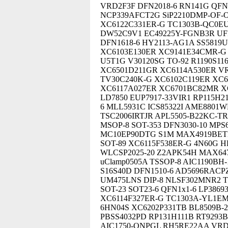
VRD2F3F DFN2018-6 RN141G QFN
NCP339AFCT2G SiP2210DMP-OF-O
XC6122C331ER-G TC1303B-QC0EU
DW52C9V1 EC49225Y-FGNB3R UFF
DFN1618-6 HY2113-AG1A SS5819U
XC6103E130ER XC9141E34CMR-G 
U5T1G V30120SG TO-92 R1190S11
XC6501D211GR XC6114A530ER VR
TV30C240K-G XC6102C119ER XC
XC6117A027ER XC6701BC82MR 
LD7850 EUP7917-33VIR1 RP115H2
6 MLL5931C ICS85322I AME8801
TSC2006IRTJR APL5505-B22KC-T
MSOP-8 SOT-353 DFN3030-10 MPS
MC10EP90DTG S1M MAX4919BETD
SOT-89 XC6115F538ER-G 4N60G H
WLCSP2025-20 Z2APK54H MAX64
uClamp0505A TSSOP-8 AIC1190BH
S16S40D DFN1510-6 AD5696RACP
UM475LNS DIP-8 NLSF302MNR2 
SOT-23 SOT23-6 QFN1x1-6 LP386
XC6114F327ER-G TC1303A-YL1EM
6HN04S XC6202P331TB BL8509B-
PBSS4032PD RP131H111B RT9293
AIC1750-ONPGL RH5RE22AA VRD