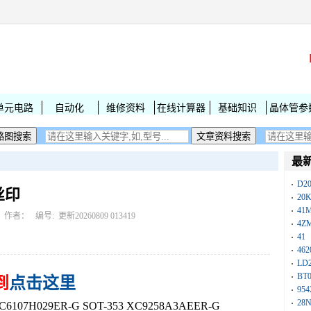
单元电路
自动化
维修资料
在线计算器
基础知识
晶体管参
最
D2
丝印
20
41
作者： 编号:
更新20260809 013419
4Z
41
462
LD
BT
到
点击这里
954
28
07H029ER-G SOT-353 XC9258A3AEER-G