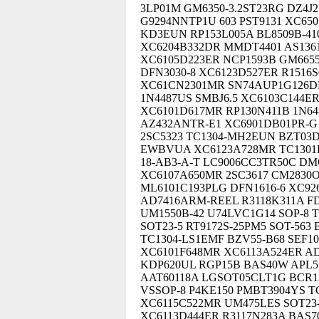
3LP01M GM6350-3.2ST23RG DZ4J
G9294NNTP1U 603 PST9131 XC650
KD3EUN RP153L005A BL8509B-4
XC6204B332DR MMDT4401 AS1361
XC6105D223ER NCP1593B GM6655
DFN3030-8 XC6123D527ER R1516
XC61CN2301MR SN74AUP1G126DR
1N4487US SMBJ6.5 XC6103C144E
XC6101D617MR RP130N411B 1N64
AZ432ANTR-E1 XC6901DB01PR-G
2SC5323 TC1304-MH2EUN BZT03D
EWBVUA XC6123A728MR TC1301
18-AB3-A-T LC9006CC3TR50C DM
XC6107A650MR 2SC3617 CM2830OI
ML6101C193PLG DFN1616-6 XC92
AD7416ARM-REEL R3118K311A FDS
UM1550B-42 U74LVC1G14 SOP-8 T
SOT23-5 RT9172S-25PM5 SOT-563
TC1304-LS1EMF BZV55-B68 SEF10
XC6101F648MR XC6113A524ER A
KDP620UL RGP15B BAS40W APL55
AAT60118A LGSOT05CLT1G BCR1
VSSOP-8 P4KE150 PMBT3904YS T
XC6115C522MR UM475LES SOT23
XC6113D444ER R3117N283A BAS