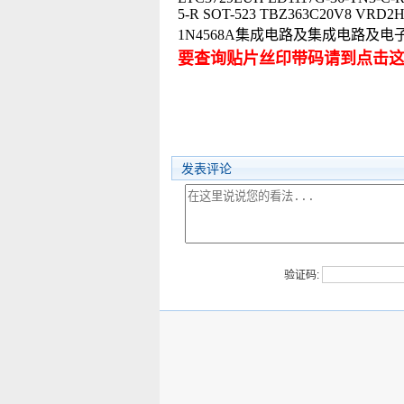
5-R SOT-523 TBZ363C20V8 VRD
1N4568A集成电路及集成电路及
要查询贴片丝印带码请到点击
发表评论
验证码: