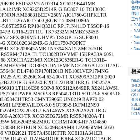
各种
270K0R ESD5Z2V5 AD7314 XC6219B441MR
色环
1A121MR XC9265D2514R-G BC807-16 TC1303C-
作用
10FNRN AME8831BEEV250Y AIC1750-GHPKLTR
工作
-BTTT-26 AIC1750-QEGKT 5.0SMDJ80A
YA
-5.0ST25RG RP104Q321C RP171N411D TSSOP-16
YA
S047B G916-220T11U TK73232M MMBZ5245B
Ya
Y2 SPX3819M5-L HVP5 TSSOP-16 SUF3001
R-G XC6102C342MR-G AIC1750-FQPKT
Ya
89D XC6209F45AMR 1N5394 SA15 ZMC5251B
Ya
 RS5RM4712A-T1 TC1302BDVVMF 15KPA33A 60S1
68 XC6111A223MR XC6123C536ER-G TC1301B-
B-MHEVFM TC1303A-DN1EMF NCE2305A LD1117AG-
G56404 DL4748 RP170H201B NB100LVEP17MNG
相
M25 AAT3526ICX-4.63-200-T1 XC6209A312PR 2920
D042
62B22D1R-G SB230-E XCL221B3C1ER-G 1N5257A
1HL2
6910 LT1116CS8 SOP-8 XC6112A649ER X9241AWSI,
RA
5
PS77501PWPR MSOP-8 RP504L131D SOT23-6 SSOP-16
GS11
 BL8534CHTR53 CMNT3906E UN6219 BAP70-02
4LB
6MH LP2989AILDX-5.0 SOT89-5 IXFM12N90
SBL1
RJ44
D5274BCPZ-20-RL7 BAT46WS XC9262A27C1R-G
LCL
06-A20XI-TR XC6365D272MR RS5RJ4820A-T1
35W ML6204B582MRG CGRMT4003-HF AO4850
C1303B-RF1EUN XC6209B49AMR LP2966IMM-5050
-6 VRD2K21 TPS7A4501KTTR XC6101A341ER
70TW DL4752 TLVH431QDCKRE4 XC6221D11AGR