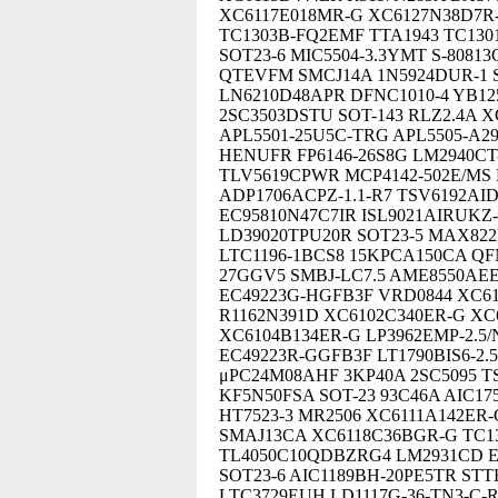
XC6117E018MR-G XC6127N38D7R-
TC1303B-FQ2EMF TTA1943 TC130
SOT23-6 MIC5504-3.3YMT S-8081
QTEVFM SMCJ14A 1N5924DUR-1 S
LN6210D48APR DFNC1010-4 YB12
2SC3503DSTU SOT-143 RLZ2.4A 
APL5501-25U5C-TRG APL5505-A29
HENUFR FP6146-26S8G LM2940CT
TLV5619CPWR MCP4142-502E/MS 
ADP1706ACPZ-1.1-R7 TSV6192AI
EC95810N47C7IR ISL9021AIRUKZ
LD39020TPU20R SOT23-5 MAX82
LTC1196-1BCS8 15KPCA150CA QF
27GGV5 SMBJ-LC7.5 AME8550AEE
EC49223G-HGFB3F VRD0844 XC61
R1162N391D XC6102C340ER-G XC
XC6104B134ER-G LP3962EMP-2.5
EC49223R-GGFB3F LT1790BIS6-2.
μPC24M08AHF 3KP40A 2SC5095 T
KF5N50FSA SOT-23 93C46A AIC
HT7523-3 MR2506 XC6111A142ER-
SMAJ13CA XC6118C36BGR-G TC1
TL4050C10QDBZRG4 LM2931CD EM
SOT23-6 AIC1189BH-20PE5TR ST
LTC3729EUH LD1117G-36-TN3-C-R