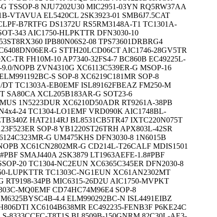
G TSSOP-8 NJU7202U30 MIC2951-03YN RQ5RW37AA
1B-VTAVUA EL5420CL 2SK3923-01 SMB6J7.5CAT
3CLPF-B7RTFG DS1372U RS5RM3148A-T1 TC1301A-
OT-343 AIC1750-HLPKTTR DFN3030-10
53ST8RX360 IPB80N06S2-08 TPS73601DRBRG4
XC6408DN06ER-G STTH20LCD06CT AIC1746-28GV5TR
XC-TR FH10M-10 AP7340-32FS4-7 BC860B EC49225L-
-9.0/NOPB ZVN4310G XC6113C539ER-G MSOP-16
ELM991192BC-S SOP-8 XC6219C181MR SOP-8
D/DT TC1303A-EB0EMF ISL89162FBEAZ FM250-M
-T SA80CA XCL205B183AR-G SOT23-6
2MUS 1N5223DUR XC6210D50ADR RT9261A-38PB
N4x4-24 TC1304-LO1EMF VRD090K AIC1748BL-
TB340Z HAT2114RJ BL8531CB5TR47 IXTC220N075T
23F523ER SOP-8 YB1220ST26TRH APX803L-42SR
6124C323MR-G UM475KHS DFN3030-8 1N6015B
/NOPB XC61CN2802MR-G CD214L-T26CALF MDIS1501
5#PBF SMAJ440A 2SK3879 LT1963AEFE-1.8#PBF
SSOP-20 TC1304-NC2EUN XC6365C345ER DFN2030-8
1750-LUPKTTR TC1303C-NG1EUN XC61AN2302MT
G RT9198-34PB MIC6315-26D2U AIC1750-MVPKT
303C-MQ0EMF CD74HC74M96E4 SOP-8
6325BYSC4B-4.4 ELM990292BC-N ISL4491EIBZ
TH806DTI XC6104B638MR EC492235-FENB3F P6KE24C
 S-8333CCFC-T8T1S BL8509B-150GNRM 82C30L-AE3-