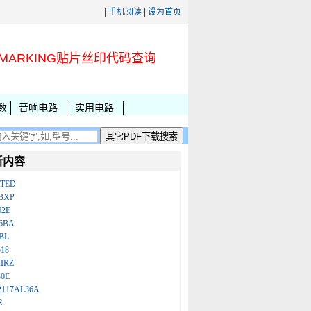
|
手机阅读
|
设为首页
MARKING贴片丝印代码查询
数
音响电路
实用电路
新内容
ATED
BXP
N2E
86BA
BL
18
IRZ
B0E
2117AL36A
R