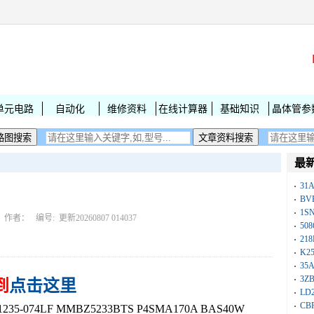
单元电路
自动化
维修资料
在线计算器
基础知识
晶体管参
最
31
BV
1S
作者： 编号:
更新20260807 014037
50
218
K25
35A
3Z
到
点击这里
LD
CB
5-074LF MMBZ5233BTS P4SMA170A BAS40W