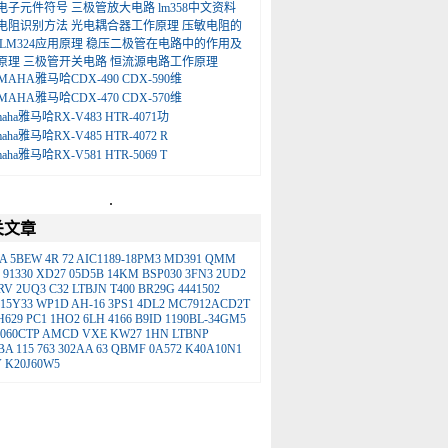
电子元件符号
三极管放大电路
lm358中文资料
电阻识别方法
光电耦合器工作原理
压敏电阻的
LM324应用原理
稳压二极管在电路中的作用及
原理
三极管开关电路
恒流源电路工作原理
MAHA雅马哈CDX-490 CDX-590维
MAHA雅马哈CDX-470 CDX-570维
maha雅马哈RX-V483 HTR-4071功
maha雅马哈RX-V485 HTR-4072 R
maha雅马哈RX-V581 HTR-5069 T
.
关文章
A
5BEW
4R
72
AIC1189-18PM3
MD391
QMM
91330
XD27
05D5B
14KM
BSP030
3FN3
2UD2
RV
2UQ3
C32
LTBJN
T400
BR29G
4441502
15Y33
WP1D
AH-16
3PS1
4DL2
MC7912ACD2T
H629
PC1
1HO2
6LH
4166
B9ID
1190BL-34GM5
060CTP
AMCD
VXE
KW27
1HN
LTBNP
BA
115
763
302AA
63
QBMF
0A572
K40A10N1
V
K20J60W5