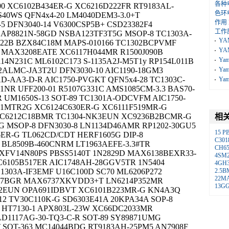
各种
00 XC6102B434ER-G XC6216D222FR RT9183AL-
色环
40WS QFN4x4-20 LM4040DEM3-3.0+T
作用
5 DFN3040-14 V6300CSP5B+ CSD23382F4
工作
AP8821N-58GD NSBA123TF3T5G MSOP-8 TC1303A-
YA
522B BZX84C18M MAPS-010166 TC1302BCPVMF
YA
 MAX3208EATE XC6117H044MR R1500J090B
Ya
14N231C ML6102C173 S-1135A2J-M5T1y RP154L011B
42ALMC-JA3T2U DFN3030-10 AIC1190-18GM3
Ya
D-AA3-D-R AIC1750-PVGKT QFN5x4-28 TC1303C-
Ya
1NR UFF200-01 R5107G331C AMS1085CM-3.3 BAS70-
 UM1650S-13 SOT-89 TC1301A-ODCVFM AIC1750-
31MTR2G XC6124C630ER-G XC6111F519MR-G
XC6212C18BMR TC1304-NK3EUN XC9236B2BCMR-G
相
 MSOP-8 DFN3030-8 LN1134D46AMR RP1202-30GU5
15
P
6ER-G TL062CD/CDT HERF1605G DIP-8
C301
BL8509B-460CNRM LT1963AEFE-3.3#TR
CH6
XFV14N80PS PBSS5140T 1N2829D MAX6138BEXR33-
4SM
6105B517ER AIC1748AH-28GGV5TR 1N5404
4GH
1303A-IF3EMF U16C100D SC70 ML6206P272
2.5
22M
B27BGR MAX6737XKVDD3+T LN6214P352MR
13G
FJ2EUN OPA691IDBVT XC6101B223MR-G KN4A3Q
12 TV30C110K-G SD6303E41A 20KPA34A SOP-8
 HT7130-1 APX803L-23W XC66DC2033MR
D1117AG-30-TQ3-C-R SOT-89 SY89871UMG
T SOT-363 MC14044BDG RT9183AH-25PM5 AN7908F