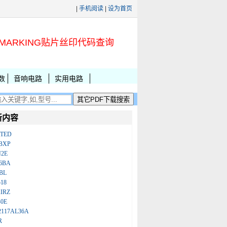
|
手机阅读
|
设为首页
MARKING贴片丝印代码查询
数
音响电路
实用电路
新内容
ATED
BXP
N2E
86BA
BL
18
IRZ
B0E
2117AL36A
R