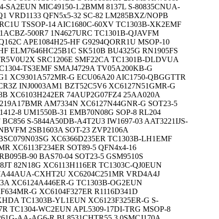
04-SA2EUN MIC49150-1.2BMM 8137L S-80835CNUA-
1 VRD1133 QFN5x5-32 SC-82 LM285BXZ/NOPB
RC1U TSSOP-14 AIC1680C-60XV TC1303B-XK2EMF
-1ACBZ-500R7 1N4627URC TC1301B-QJAVFM
1Q162C APE1084H25-HF G9294QORR1U MSOP-10
J-HF ELM7646HC25B1C SK510B BU4325G RN1905FS
PRTR5V0U2X SRC1206E SMF22CA TC1301B-DLDVUA
C1304-TS3EMF SMAJ4729A TV05A200KB-G
-G1 XC9301A572MR-G ECU06A20 AIC1750-QBGGTTR
1CR3Z INJ0003AM1 BZT52C5V6 XC6127N51GMR-G
8B XC6103H242ER 74AUP2G07FZ4 25AA020A
219A17BMR AM7334N XC6127N44GNR-G SOT23-5
412-8 UM1550B-31 EMB70N08G SOP-8 RL204
BC856 S-5844A50DB-A4T2U3 IW1697-03 AAT3221IJS-
CNBVFM 2SB1603A SOT-23 ZVP2106A
 BSC079N03SG XC6366D235ER TC1303B-LH1EMF
MR XC6113F234ER SOT89-5 QFN4x4-16
B095B-90 BAS70-04 SOT23-5 GSM9510S
8JT 82N18G XC6113H116ER TC1303C-QJ0EUN
817A44AUA-CXHT2U XC6204C251MR VRD4A4J
.3A XC6124A446ER-G TC1303B-OG2EUN
2F634MR-G XC6104F327ER R1116D341D
HDA TC1303B-YL1EUN XC6123F325ER-G S-
R TC1304-WC2EUN APL5309-17DI-TRG MSOP-8
61G-AA-AG6-R BL8531CHTR55 3.0SMCJ170A