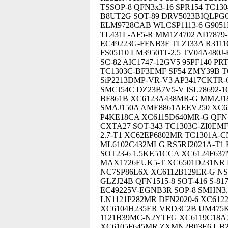
TSSOP-8 QFN3x3-16 SPR154 TC13
B8UT2G SOT-89 DRV5023BIQLPGQ
ELM9728CAB WLCSP1113-6 G9051
TL431L-AF5-R MM1Z4702 AD7879
EC49223G-FFNB3F TLZJ33A R311
FS05J10 LM39501T-2.5 TV04A480
SC-82 AIC1747-12GV5 95PF140 
TC1303C-BF3EMF SF54 ZMY39B T
SiP2213DMP-VR-V3 AP3417CKTR
SMCJ54C DZ23B7V5-V ISL78692-
BF861B XC6123A438MR-G MMZJ1
SMAJ150A AME8861AEEV250 XC6
P4KE18CA XC6115D640MR-G QFN1
CXTA27 SOT-343 TC1303C-ZI0EMF 
2.7-T1 XC62EP6802MR TC1301A-
ML6102C432MLG RS5RJ2021A-T1
SOT23-6 1.5KE51CCA XC6124F637
MAX1726EUK5-T XC6501D231NR R
NC7SP86L6X XC6112B129ER-G NS
GLZJ24B QFN1515-8 SOT-416 S-
EC49225V-EGNB3R SOP-8 SMHN3
LN1121P282MR DFN2020-6 XC612
XC6104H235ER VRD3C2B UM475K
1121B39MC-N2YTFG XC6119C18A7
XC6105F645MR ZXMN2B03E6 UB2