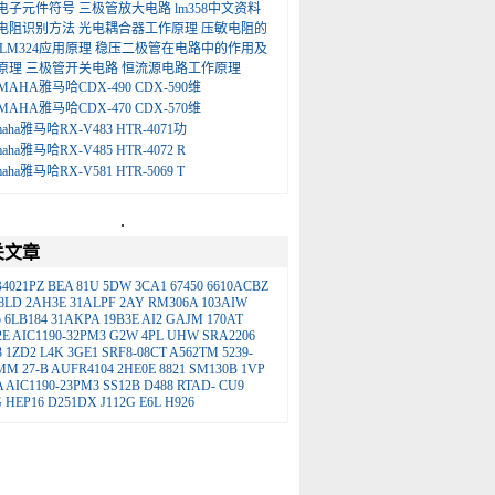
电子元件符号
三极管放大电路
lm358中文资料
电阻识别方法
光电耦合器工作原理
压敏电阻的
LM324应用原理
稳压二极管在电路中的作用及
原理
三极管开关电路
恒流源电路工作原理
MAHA雅马哈CDX-490 CDX-590维
MAHA雅马哈CDX-470 CDX-570维
maha雅马哈RX-V483 HTR-4071功
maha雅马哈RX-V485 HTR-4072 R
maha雅马哈RX-V581 HTR-5069 T
.
关文章
B4021PZ
BEA
81U
5DW
3CA1
67450
6610ACBZ
8LD
2AH3E
31ALPF
2AY
RM306A
103AIW
5
6LB184
31AKPA
19B3E
AI2
GAJM
170AT
2E
AIC1190-32PM3
G2W
4PL
UHW
SRA2206
3
1ZD2
L4K
3GE1
SRF8-08CT
A562TM
5239-
BMM
27-B
AUFR4104
2HE0E
8821
SM130B
1VP
A
AIC1190-23PM3
SS12B
D488
RTAD-
CU9
G
HEP16
D251DX
J112G
E6L
H926