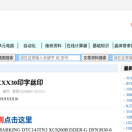
单元电路
自动化
维修资料
在线计算器
基础知识
晶体管参
最
31
XXXX30印字丝印
BV
1S
： 编号:
更新20260807 013313
50
08XXXXX30
218
K25
35A
3Z
到
点击这里
LD
CB
KING DTC143TN3 XC9260B35DER-G DFN3030-6