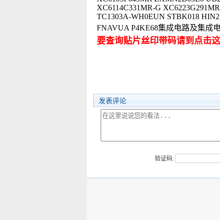
XC6114C331MR-G XC6223G291MR-
TC1303A-WH0EUN STBK018 HIN2
FNAVUA P4KE68集成电路及
要查询贴片丝印带码请到点击
发表评论
验证码: