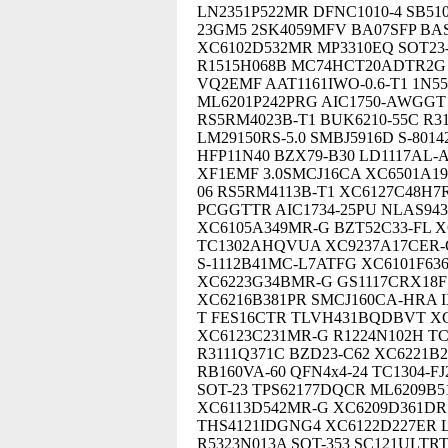
LN2351P522MR DFNC1010-4 SB51
23GM5 2SK4059MFV BA07SFP BAS
XC6102D532MR MP3310EQ SOT23-
R1515H068B MC74HCT20ADTR2G 
VQ2EMF AAT1161IWO-0.6-T1 1N5
ML6201P242PRG AIC1750-AWGGT
RS5RM4023B-T1 BUK6210-55C R31
LM29150RS-5.0 SMBJ5916D S-801
HFP11N40 BZX79-B30 LD1117AL-A
XF1EMF 3.0SMCJ16CA XC6501A19
06 RS5RM4113B-T1 XC6127C48H7R
PCGGTTR AIC1734-25PU NLAS94
XC6105A349MR-G BZT52C33-FL 
TC1302AHQVUA XC9237A17CER-G
S-1112B41MC-L7ATFG XC6101F63
XC6223G34BMR-G GS1117CRX18F 
XC6216B381PR SMCJ160CA-HRA I
T FES16CTR TLVH431BQDBVT XC
XC6123C231MR-G R1224N102H TC
R3111Q371C BZD23-C62 XC6221
RB160VA-60 QFN4x4-24 TC1304-
SOT-23 TPS62177DQCR ML6209B5
XC6113D542MR-G XC6209D361DR
THS4121IDGNG4 XC6122D227ER L
R5323N013A SOT-353 SC121ULTR