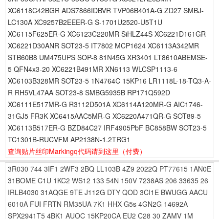
XC6118C42BGR ADS7866IDBVR TVP06B401A-G ZD27 SMBJ-
LC130A XC9257B2EEER-G S-1701U2520-U5T1U
XC6115F625ER-G XC6123C220MR SiHLZ44S XC6221D161GR
XC6221D30ANR SOT23-5 IT7802 MCP1624 XC6113A342MR
STB60B8 UM475UPS SOP-8 81N45G XR3401 LT8610ABEMSE-
5 QFN4x3-20 XC6221B491MR XN6113 WLCSP1113-6
XC6103B328MR SOT23-5 1N4764C 15KP16 LR1118L-18-TQ3-A-
R RH5VL47AA SOT23-8 SMBG5935B RP171Q592D
XC6111E517MR-G R3112D501A XC6114A120MR-G AIC1746-
31GJ5 FR3K XC6415AAC5MR-G XC6220A471QR-G SOT89-5
XC6113B517ER-G BZD84C27 IRF4905PbF BC858BW SOT23-5
TC1301B-RUCVFM AP2138N-1.2TRG1
查询贴片丝印Markingq代码请到这里
（付费）
3R030
744
3IF1
2WF3
2BQ
LL103B
4Z9
2022Q
PT77615
1AN0E
31BOME
C1U
1KC2
WS12
133
54N
150V
7238AS
206
33635
26
IRLB4030
31AQGE
9TE
J112G
DTY
QOD
3CI1E
BWUGG
AACU
6010A
FUI
FRTN
RM35UA
7K1
HHX
G5s
4GN2G
14692A
SPX2941T5
4BK1
AUOC
15KP20CA
EU2
C28
30
ZAMV
1M