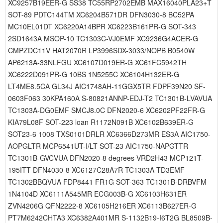
XC9257B19EER-G SS38 TC55RP2702EMB MAX16040PLA23+T
SOT-89 PDTC144TM XC6204B571DR DFN3030-8 BC52PA
MC10EL01DT XC6220A14BPR XC6223B161PR-G SOT-343
2SD1643A MSOP-10 TC1303C-VJ0EMF XC9236G4ACER-G
CMPZDC11V HAT2070R LP3996SDX-3033/NOPB B0540W
AP6213A-33NLFGU XC6107D019ER-G XC61FC5942TH
XC6222D091PR-G 10BS 1N5255C XC6104H132ER-G
LT4ME8.5CA GL34J AIC1748AH-11GGX5TR FDPF39N20 SF-
0603F063 30KPA160A S-80821ANNP-EDJ-T2 TC1301B-LVAVUA
TC1303A-DG0EMF SMCJ8.0C DFN2020-6 XC6202PF22FR-G
KIA79L08F SOT-223 loan R1172N091B XC6102B639ER-G
SOT23-6 1008 TXS0101DRLR XC6366D273MR ES3A AIC1750-
AOPGLTR MCP6541UT-I/LT SOT-23 AIC1750-NAPGTTR
TC1301B-GVCVUA DFN2020-8 degrees VRD2H43 MCP121T-
195ITT DFN4030-8 XC6127C28A7R TC1303A-TD3EMF
TC1302BBQVUA FDP8441 FR1G SOT-363 TC1301B-DRBVFM
1N4104D XC6111A545MR ECG003B-G XC6103H631ER
ZVN4206G QFN2222-8 XC6105H216ER XC6113B627ER-G
PT7M6242CHTA3 XC6382A401MR S-1132B19-I6T2G BL8509B-