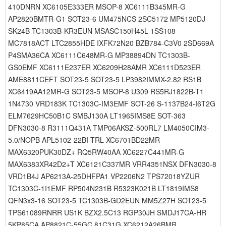
410DNRN XC6105E333ER MSOP-8 XC6111B345MR-G
AP2820BMTR-G1 SOT23-6 UM475NCS 2SC5172 MP5120DJ
SK24B TC1303B-KR3EUN MSASC150H45L 1SS108
MC7818ACT LTC2855HDE IXFK72N20 BZB784-C3V0 2SD669A
P4SMA36CA XC6111C648MR-G MP38894DN TC1303B-
GS0EMF XC6111E237ER XC6209H28AMR XC6111D523ER
AME8811CEFT SOT23-5 SOT23-5 LP3982IMMX-2.82 RS1B
XC6419AA12MR-G SOT23-5 MSOP-8 U309 RS5RJ1822B-T1
1N4730 VRD183K TC1303C-IM3EMF SOT-26 S-1137B24-I6T2G
ELM7629HC50B1C SMBJ130A LT1965IMS8E SOT-363
DFN3030-8 R3111Q431A TMP06AKSZ-500RL7 LM4050CIM3-
5.0/NOPB APL5102-22BI-TRL XC6701BD22MR
MAX6320PUK30DZ+ RQ5RW40AA XC6227C441MR-G
MAX6383XR42D2+T XC6121C337MR VRR4351NSX DFN3030-8
VRD1B4J AP6213A-25DHFPA1 VP2206N2 TPS72018YZUR
TC1303C-1I1EMF RP504N231B R5323K021B LT1819IMS8
QFN3x3-16 SOT23-5 TC1303B-GD2EUN MM5Z27H SOT23-5
TPS61089RNRR US1K BZX2.5C13 RGP30JH SMDJ17CA-HR
5KP85CA AP8821C-55GC 81C31G XC6212A26BMR