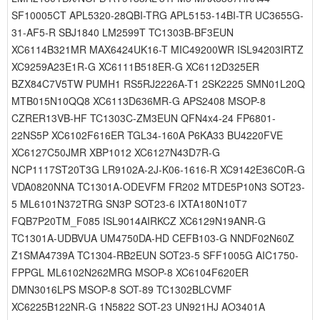
SF10005CT APL5320-28QBI-TRG APL5153-14BI-TR UC3655G-
31-AF5-R SBJ1840 LM2599T TC1303B-BF3EUN
XC6114B321MR MAX6424UK16-T MIC49200WR ISL94203IRTZ
XC9259A23E1R-G XC6111B518ER-G XC6112D325ER
BZX84C7V5TW PUMH1 RS5RJ2226A-T1 2SK2225 SMN01L20Q
MTB015N10QQ8 XC6113D636MR-G APS2408 MSOP-8
CZRER13VB-HF TC1303C-ZM3EUN QFN4x4-24 FP6801-
22NS5P XC6102F616ER TGL34-160A P6KA33 BU4220FVE
XC6127C50JMR XBP1012 XC6127N43D7R-G
NCP1117ST20T3G LR9102A-2J-K06-1616-R XC9142E36C0R-G
VDA0820NNA TC1301A-ODEVFM FR202 MTDE5P10N3 SOT23-
5 ML6101N372TRG SN3P SOT23-6 IXTA180N10T7
FQB7P20TM_F085 ISL9014AIRKCZ XC6129N19ANR-G
TC1301A-UDBVUA UM4750DA-HD CEFB103-G NNDF02N60Z
Z1SMA4739A TC1304-RB2EUN SOT23-5 SFF1005G AIC1750-
FPPGL ML6102N262MRG MSOP-8 XC6104F620ER
DMN3016LPS MSOP-8 SOT-89 TC1302BLCVMF
XC6225B122NR-G 1N5822 SOT-23 UN921HJ AO3401A