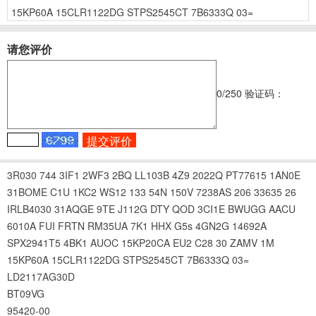
15KP60A
15CLR1122DG
STPS2545CT
7B6333Q
03=
请您评价
0
/250
验证码：
3R030
744
3IF1
2WF3
2BQ
LL103B
4Z9
2022Q
PT77615
1AN0E
31BOME
C1U
1KC2
WS12
133
54N
150V
7238AS
206
33635
26
IRLB4030
31AQGE
9TE
J112G
DTY
QOD
3CI1E
BWUGG
AACU
6010A
FUI
FRTN
RM35UA
7K1
HHX
G5s
4GN2G
14692A
SPX2941T5
4BK1
AUOC
15KP20CA
EU2
C28
30
ZAMV
1M
15KP60A
15CLR1122DG
STPS2545CT
7B6333Q
03=
LD2117AG30D
BT09VG
95420-00