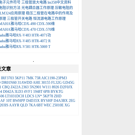
电子元件符号
三极管放大电路
lm358中文资料
电阻识别方法
光电耦合器工作原理
压敏电阻的
LM324应用原理
稳压二极管在电路中的作用及
原理
三极管开关电路
恒流源电路工作原理
MAHA雅马哈CDX-490 CDX-590维
MAHA雅马哈CDX-470 CDX-570维
maha雅马哈RX-V483 HTR-4071功
maha雅马哈RX-V485 HTR-4072 R
maha雅马哈RX-V581 HTR-5069 T
.
关文章
IRF3703
5KP11
7MK
75R
AIC1190-23PM3
D
DR01N60
31AWDD
AHE
30155
FL32G
GD45G
1
CBQ
Z422A
2363
5N2901
W111
8926
D2F0JX
04
D042A
3LD3
4VF1
1948T
6PB
BYKTG
06
LT1031DCH
LDCS
LN*
5KP78
ZHD
KAF
10T
BWHPP
D4D35X
BYSHP
D4A3BX
2EG
203IS
AAYR
QLD
7KA
6BT
WEC
25010E
XG