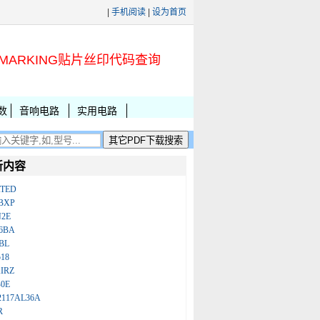
|
手机阅读
|
设为首页
MARKING贴片丝印代码查询
数
音响电路
实用电路
新内容
ATED
BXP
N2E
86BA
BL
18
IRZ
B0E
2117AL36A
R