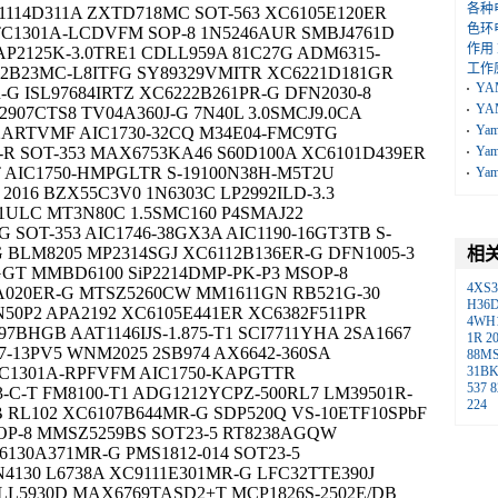
各种
1114D311A ZXTD718MC SOT-563 XC6105E120ER
色环
TC1301A-LCDVFM SOP-8 1N5246AUR SMBJ4761D
作用
AP2125K-3.0TRE1 CDLL959A 81C27G ADM6315-
工作
22B23MC-L8ITFG SY89329VMITR XC6221D181GR
YA
-G ISL97684IRTZ XC6222B261PR-G DFN2030-8
YA
907CTS8 TV04A360J-G 7N40L 3.0SMCJ9.0CA
Ya
2ARTVMF AIC1730-32CQ M34E04-FMC9TG
R SOT-353 MAX6753KA46 S60D100A XC6101D439ER
Ya
T AIC1750-HMPGLTR S-19100N38H-M5T2U
Ya
016 BZX55C3V0 1N6303C LP2992ILD-3.3
1ULC MT3N80C 1.5SMC160 P4SMAJ22
SOT-353 AIC1746-38GX3A AIC1190-16GT3TB S-
G BLM8205 MP2314SGJ XC6112B136ER-G DFN1005-3
相
GGT MMBD6100 SiP2214DMP-PK-P3 MSOP-8
4XS3
7A020ER-G MTSZ5260CW MM1611GN RB521G-30
H36
50P2 APA2192 XC6105E441ER XC6382F511PR
4WH
97BHGB AAT1146IJS-1.875-T1 SCI7711YHA 2SA1667
1R
2
7-13PV5 WNM2025 2SB974 AX6642-360SA
88MS
TC1301A-RPFVFM AIC1750-KAPGTTR
31B
537
8
-C-T FM8100-T1 ADG1212YCPZ-500RL7 LM39501R-
224
 RL102 XC6107B644MR-G SDP520Q VS-10ETF10SPbF
OP-8 MMSZ5259BS SOT23-5 RT8238AGQW
6130A371MR-G PMS1812-014 SOT23-5
4130 L6738A XC9111E301MR-G LFC32TTE390J
MLL5930D MAX6769TASD2+T MCP1826S-2502E/DB