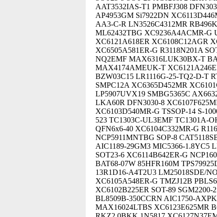
AAT3532IAS-T1 PMBFJ308 DFN303
AP4953GM Si7922DN XC6113D446
AA3-C-R LN3526C4312MR RB496K
ML62432TBG XC9236A4ACMR-G 
XC6121A618ER XC6108C12AGR XC
XC6505A581ER-G R3118N201A SO
NQ2EMF MAX6316LUK30BX-T BAS
MAX4174AMEUK-T XC6121A246ER 
BZW03C15 LR1116G-25-TQ2-D-T 
SMPC12A XC6365D452MR XC6101
LP5907UVX19 SMBG5365C AX6632
LKA60R DFN3030-8 XC6107F625M
XC6103D540MR-G TSSOP-14 S-100
523 TC1303C-UL3EMF TC1301A-O
QFN6x6-40 XC6104C332MR-G R1
NCP5911MNTBG SOP-8 CAT5118SB
AIC1189-29GM3 MIC5366-1.8YC5 
SOT23-6 XC6114B642ER-G NCP16
BAT68-07W 85HFR160M TPS79925
13R1D16-A4T2U3 LM25018SDE/N
XC6105A548ER-G TMZJ12B PBLS
XC6102B225ER SOT-89 SGM2200-
BL8509B-350CCRN AIC1750-AXPK
MAX16024LTBS XC6123E625MR B
RKZ2.0BKK 1N5817 XC6127N37E