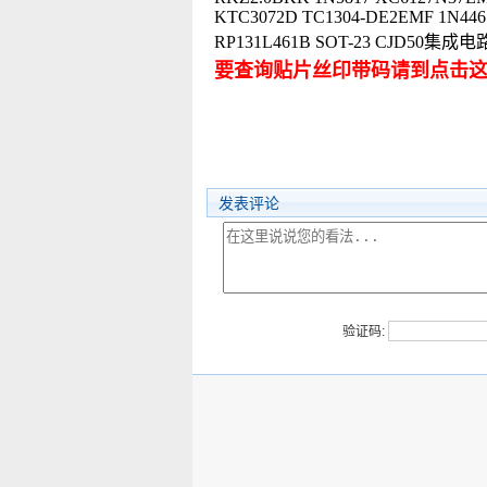
KTC3072D TC1304-DE2EMF 1N4461
RP131L461B SOT-23 CJD
要查询贴片丝印带码请到点击
发表评论
验证码: