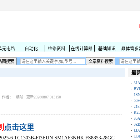
单元电路
自动化
维修资料
在线计算器
基础知识
晶体管参
最
31
BV
1S
作者： 编号:
更新20260807 013150
50
218
K25
35A
3Z
到
点击这里
LD
CB
-6 TC1303B-FI3EUN SM1A63NHK FS8853-28GC