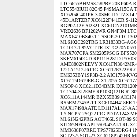
LTC6655BHMS8-5#PBF 20KP60A R
LTC5543IUH 82C45 P4SMAJ15CA 
XC6204C401PR 3.0SMCJ15 TZX14 
45D1ARTZR7 XC6122F441ER S-11
RGP02-12E SI2321 XC61CN2101MR
VRD2636 BF1202WR GN4F3M LTC2
MAX6410BS40-T TSSOP-20 TC130
ML6102C292TRG LR31833BG-AG6-
TC1017-1.85VCTTR IXTC220N055
MAX707CPA SM2205PSQG BFS520 2
SKFM6150C-D RP111H281D P5V0S
AME8802NEEVY XC61FN3042MR-G 
1721A1512-I6T1G XC6112E322ER-
EM6353BY1SP3B-2.2 AIC1750-KV
XC6115D619ER-G XT2055 XC611
MSOP-8 XC6211D34BMR IXFB120N
TC1304-ZI2EMF RP103Q121B RT80
XC6111A144MR BZX55B39 AIC174
RS5RM2745B-T1 XC6104H418ER 
MAX17498AATE LD1117AL-2J-AA3
1.5 NCP512SQ22T1G PDTA124XMB
ML61N242PRG AOT466L SOT-89 S
STD65NF06 APL5509-43AI-TRL XC
MM3638F07RRE TPS77825DRG4 1N
SOT23-5 SOT-23 XC6218P242HR 