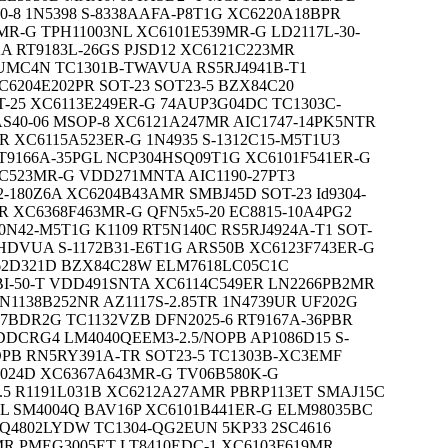
0-8 1N5398 S-8338AAFA-P8T1G XC6220A18BPR
MR-G TPH11003NL XC6101E539MR-G LD2117L-30-
A RT9183L-26GS PJSD12 XC6121C223MR
UMC4N TC1301B-TWAVUA RS5RJ4941B-T1
6204E202PR SOT-23 SOT23-5 BZX84C20
T-25 XC6113E249ER-G 74AUP3G04DC TC1303C-
40-06 MSOP-8 XC6121A247MR AIC1747-14PK5NTR
XC6115A523ER-G 1N4935 S-1312C15-M5T1U3
RT9166A-35PGL NCP304HSQ09T1G XC6101F541ER-G
C523MR-G VDD271MNTA AIC1190-27PT3
-180Z6A XC6204B43AMR SMBJ45D SOT-23 Id9304-
R XC6368F463MR-G QFN5x5-20 EC8815-10A4PG2
0N42-M5T1G K1109 RT5N140C RS5RJ4924A-T1 SOT-
HDVUA S-1172B31-E6T1G ARS50B XC6123F743ER-G
162D321D BZX84C28W ELM7618LC05C1C
I-50-T VDD491SNTA XC6114C549ER LN2266PB2MR
LN1138B252NR AZ1117S-2.85TR 1N4739UR UF202G
07BDR2G TC1132VZB DFN2025-6 RT9167A-36PBR
DDCRG4 LM4040QEEM3-2.5/NOPB AP1086D15 S-
OPB RN5RY391A-TR SOT23-5 TC1303B-XC3EMF
6024D XC6367A643MR-G TV06B580K-G
2.5 R1191L031B XC6212A27AMR PBRP113ET SMAJ15C
L SM4004Q BAV16P XC6101B441ER-G ELM98035BC
Q4802LYDW TC1304-QG2EUN 5KP33 2SC4616
MR PMEG3005ET LT8410EDC-1 XC6103F619MR