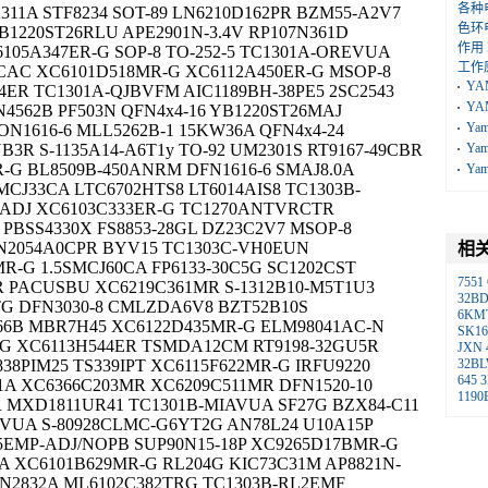
各种
K311A STF8234 SOT-89 LN6210D162PR BZM55-A2V7
色环
B1220ST26RLU APE2901N-3.4V RP107N361D
作用
05A347ER-G SOP-8 TO-252-5 TC1301A-OREVUA
工作
CAC XC6101D518MR-G XC6112A450ER-G MSOP-8
YA
4ER TC1301A-QJBVFM AIC1189BH-38PE5 2SC2543
YA
N4562B PF503N QFN4x4-16 YB1220ST26MAJ
Ya
ON1616-6 MLL5262B-1 15KW36A QFN4x4-24
B3R S-1135A14-A6T1y TO-92 UM2301S RT9167-49CBR
Ya
-G BL8509B-450ANRM DFN1616-6 SMAJ8.0A
Ya
MCJ33CA LTC6702HTS8 LT6014AIS8 TC1303B-
-ADJ XC6103C333ER-G TC1270ANTVRCTR
 PBSS4330X FS8853-28GL DZ23C2V7 MSOP-8
LN2054A0CPR BYV15 TC1303C-VH0EUN
相
-G 1.5SMCJ60CA FP6133-30C5G SC1202CST
7551
R PACUSBU XC6219C361MR S-1312B10-M5T1U3
32B
G DFN3030-8 CMLZDA6V8 BZT52B10S
6KM
66B MBR7H45 XC6122D435MR-G ELM98041AC-N
SK16
-G XC6113H544ER TSMDA12CM RT9198-32GU5R
JXN
38PIM25 TS339IPT XC6115F622MR-G IRFU9220
32B
645
3
01A XC6366C203MR XC6209C511MR DFN1520-10
1190
 MXD1811UR41 TC1301B-MIAVUA SF27G BZX84-C11
FVUA S-80928CLMC-G6YT2G AN78L24 U10A15P
5EMP-ADJ/NOPB SUP90N15-18P XC9265D17BMR-G
CA XC6101B629MR-G RL204G KIC73C31M AP8821N-
 1N2832A ML6102C382TRG TC1303B-RL2EMF