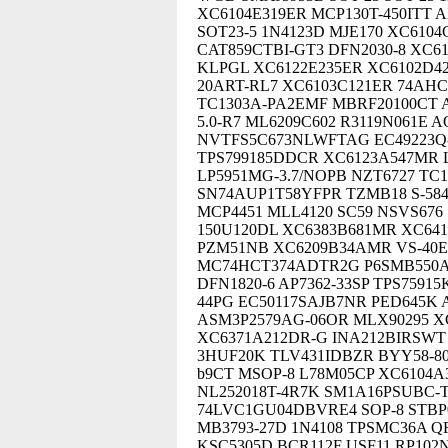
XC6104E319ER MCP130T-450ITT
SOT23-5 1N4123D MJE170 XC610
CAT859CTBI-GT3 DFN2030-8 XC6
KLPGL XC6122E235ER XC6102D425
20ART-RL7 XC6103C121ER 74A
TC1303A-PA2EMF MBRF20100CT A
5.0-R7 ML6209C602 R3119N061E 
NVTFS5C673NLWFTAG EC49223Q-
TPS799185DDCR XC6123A547MR 
LP5951MG-3.7/NOPB NZT6727 TC
SN74AUP1T58YFPR TZMB18 S-584
MCP4451 MLL4120 SC59 NSVS676
150U120DL XC6383B681MR XC641
PZM51NB XC6209B34AMR VS-40E
MC74HCT374ADTR2G P6SMB550A
DFN1820-6 AP7362-33SP TPS7591
44PG EC50117SAJB7NR PED645K
ASM3P2579AG-06OR MLX90295 XC
XC6371A212DR-G INA212BIRSWT 
3HUF20K TLV431IDBZR BYY58-800
b9CT MSOP-8 L78M05CP XC6104A
NL252018T-4R7K SM1A16PSUBC-
74LVC1GU04DBVRE4 SOP-8 STBP0
MB3793-27D 1N4108 TPSMC36A QF
KSC5305D BCR112F USF11 RP102N