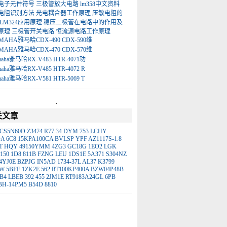
电子元件符号
三极管放大电路
lm358中文资料
电阻识别方法
光电耦合器工作原理
压敏电阻的
LM324应用原理
稳压二极管在电路中的作用及
原理
三极管开关电路
恒流源电路工作原理
MAHA雅马哈CDX-490 CDX-590维
MAHA雅马哈CDX-470 CDX-570维
maha雅马哈RX-V483 HTR-4071功
maha雅马哈RX-V485 HTR-4072 R
maha雅马哈RX-V581 HTR-5069 T
.
关文章
CS5N60D
Z3474
R77
34
DYM
753
LCHY
DA
6C8
15KPA100CA
BVLSP
YPF
AZ1117S-1.8
T
HQY
49150YMM
4ZG3
GC18G
1EO2
LGK
150
1D8
811B
FZNG
LEU
1DS1E
5A371
S304NZ
4YJ0E
BZPJG
IN5AD
1734-37L
AL37
K3799
LW
5BFE
1ZK2E
562
RT100KP400A
BZW04P48B
B4
LBEB
392
455
2JM1E
RT9183A24GL
6PB
BH-14PM5
B54D
8810