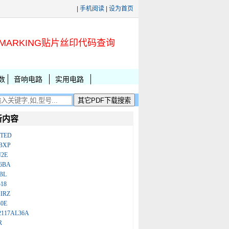
|
手机阅读
|
设为首页
MARKING贴片丝印代码查询
数
音响电路
实用电路
新内容
ATED
BXP
N2E
86BA
BL
18
IRZ
B0E
2117AL36A
R