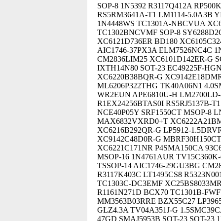
SOP-8 1N5392 R3117Q412A RP500
RS5RM3641A-T1 LM1114-5.0A3B Y
1N4448WS TC1301A-NBCVUA XC61
TC1302BNCVMF SOP-8 SY6288D2
XC6121D736ER BD180 XC6105C32
AIC1746-37PX3A ELM7526NC4C 1
CM2836LIM25 XC6101D142ER-G S
IXTH14N80 SOT-23 EC49225F-HGN
XC6220B38BQR-G XC9142E18DMR
ML6206P322THG TK40A06N1 4.0S
WR2EUN APE6810U-H LM2700LD
R1EX24256BTAS0I RS5RJ5137B-T1
NCE40P05Y SRF1550CT MSOP-8 
MAX6832VXRD0+T XC6222A21BMR
XC6216B292QR-G LP5912-1.5DRV
XC9142C48D0R-G MBRF30H150CT
XC6221C171NR P4SMA150CA 93C
MSOP-16 1N4761AUR TV15C360K
TSSOP-14 AIC1746-29GU3BG CM28
R3117K403C LT1495CS8 R5323N0
TC1303C-DC3EMF XC25BS8033MR
R1161N271D BCX70 TC1301B-FW
MM3563B03RRE BZX55C27 LP396
GLZ4.3A TV04A351J-G 1.5SMC39
47GD SMAJ5953B SOT-23 SOT-23