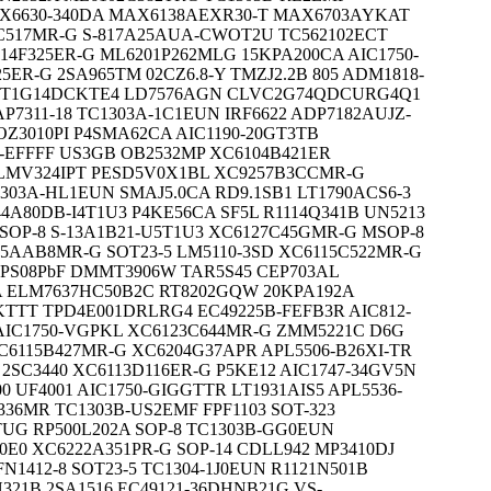
 AX6630-340DA MAX6138AEXR30-T MAX6703AYKAT
4C517MR-G S-817A25AUA-CWOT2U TC562102ECT
114F325ER-G ML6201P262MLG 15KPA200CA AIC1750-
ER-G 2SA965TM 02CZ6.8-Y TMZJ2.2B 805 ADM1818-
HCT1G14DCKTE4 LD7576AGN CLVC2G74QDCURG4Q1
P7311-18 TC1303A-1C1EUN IRF6622 ADP7182AUJZ-
AOZ3010PI P4SMA62CA AIC1190-20GT3TB
EFFFF US3GB OB2532MP XC6104B421ER
LMV324IPT PESD5V0X1BL XC9257B3CCMR-G
1303A-HL1EUN SMAJ5.0CA RD9.1SB1 LT1790ACS6-3
4A80DB-I4T1U3 P4KE56CA SF5L R1114Q341B UN5213
 SOP-8 S-13A1B21-U5T1U3 XC6127C45GMR-G MSOP-8
5AAB8MR-G SOT23-5 LM5110-3SD XC6115C522MR-G
PS08PbF DMMT3906W TAR5S45 CEP703AL
 ELM7637HC50B2C RT8202GQW 20KPA192A
5KTTT TPD4E001DRLRG4 EC49225B-FEFB3R AIC812-
 AIC1750-VGPKL XC6123C644MR-G ZMM5221C D6G
6115B427MR-G XC6204G37APR APL5506-B26XI-TR
2SC3440 XC6113D116ER-G P5KE12 AIC1747-34GV5N
 UF4001 AIC1750-GIGGTTR LT1931AIS5 APL5536-
336MR TC1303B-US2EMF FPF1103 SOT-323
TUG RP500L202A SOP-8 TC1303B-GG0EUN
E0 XC6222A351PR-G SOP-14 CDLL942 MP3410DJ
N1412-8 SOT23-5 TC1304-1J0EUN R1121N501B
321B 2SA1516 EC49121-36DHNB21G VS-