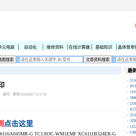
单元电路
自动化
维修资料
在线计算器
基础知识
晶体管参
最
31
印
BV
1S
： 编号:
更新20260807 013739
50
218
K25
35A
3Z
到
点击这里
LD
CB
16A045MR-G TC1303C-WM1EMF XC6111B324ER-G