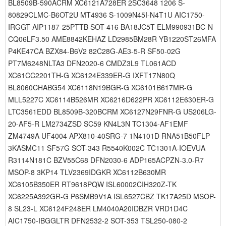
BL8509B-590ACRM XC6121A728ER 2SC3648 1206 S-
80829CLMC-B6OT2U MT4936 S-1009N45I-N4T1U AIC1750-
IRGGT AIP1187-25PTTB SOT-416 BA18JC5T ELM990931BC-N
CQ06LF3.50 AME8842KEHAZ LD2985BM28R YB1220ST26MFA
P4KE47CA BZX84-B6V2 82C28G-AE3-5-R SF50-02G
PT7M6248NLTA3 DFN2020-6 CMDZ3L9 TL061ACD
XC61CC2201TH-G XC6124E339ER-G IXFT17N80Q
BL8060CHABG54 XC6118N19BGR-G XC6101B617MR-G
MLL5227C XC6114B526MR XC6216D622PR XC6112E630ER-G
LTC3561EDD BL8509B-320BCRM XC6127N29FNR-G US206LG-
20-AF5-R LM2734ZSD SC59 KN4L3N TC1304-AF1EMF
ZM4749A UF4004 APX810-40SRG-7 1N4101D RNA51B50FLP
3KASMC11 SF57G SOT-343 R5540K002C TC1301A-IOEVUA
R3114N181C BZV55C68 DFN2030-6 ADP165ACPZN-3.0-R7
MSOP-8 3KP14 TLV2369IDGKR XC6112B630MR
XC6105B350ER RT9618PQW ISL60002CIH320Z-TK
XC6225A392GR-G P6SMB9V1A ISL6527CBZ TK17A25D MSOP-
8 SL23-L XC6124F248ER LM4040A20IDBZR VRD1D4C
AIC1750-IBGGLTR DFN2532-2 SOT-353 TSL250-080-2