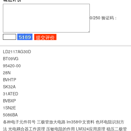
0
/250
验证码：
LD2117AG30D
BT09VG
95420-00
28N
BVHTP
SK32A
31ATED
BVBXP
1SN2E
5086BA
各种电子元件符号
三极管放大电路
lm358中文资料
色环电阻识别方
法
光电耦合器工作原理
压敏电阻的作用
LM324应用原理
稳压二极管