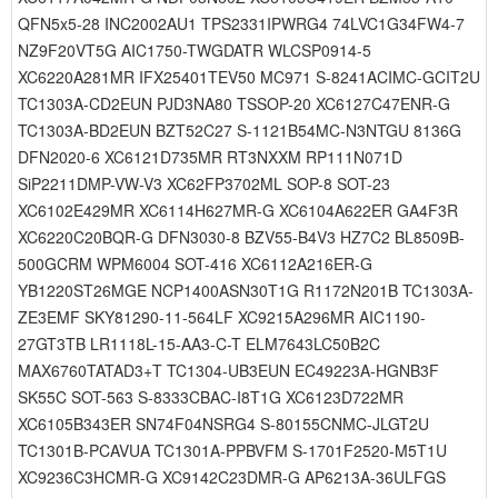
QFN5x5-28 INC2002AU1 TPS2331IPWRG4 74LVC1G34FW4-7
NZ9F20VT5G AIC1750-TWGDATR WLCSP0914-5
XC6220A281MR IFX25401TEV50 MC971 S-8241ACIMC-GCIT2U
TC1303A-CD2EUN PJD3NA80 TSSOP-20 XC6127C47ENR-G
TC1303A-BD2EUN BZT52C27 S-1121B54MC-N3NTGU 8136G
DFN2020-6 XC6121D735MR RT3NXXM RP111N071D
SiP2211DMP-VW-V3 XC62FP3702ML SOP-8 SOT-23
XC6102E429MR XC6114H627MR-G XC6104A622ER GA4F3R
XC6220C20BQR-G DFN3030-8 BZV55-B4V3 HZ7C2 BL8509B-
500GCRM WPM6004 SOT-416 XC6112A216ER-G
YB1220ST26MGE NCP1400ASN30T1G R1172N201B TC1303A-
ZE3EMF SKY81290-11-564LF XC9215A296MR AIC1190-
27GT3TB LR1118L-15-AA3-C-T ELM7643LC50B2C
MAX6760TATAD3+T TC1304-UB3EUN EC49223A-HGNB3F
SK55C SOT-563 S-8333CBAC-I8T1G XC6123D722MR
XC6105B343ER SN74F04NSRG4 S-80155CNMC-JLGT2U
TC1301B-PCAVUA TC1301A-PPBVFM S-1701F2520-M5T1U
XC9236C3HCMR-G XC9142C23DMR-G AP6213A-36ULFGS