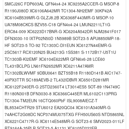
SMCJ26C FDP603AL QFN4x4-24 XC9235A2CCER-G MSOP-8
R1190J080D XC6106A642MR TC1304-NH2EMF 30KP42A
XC6104B539MR-G GLZJ8.2B XC6368F443MR-G MSOP-10
UA78M08CKCS BZV55-C18 QFN4x4-24 LMUN2211LT1G
ERC84-009 XC6223D17BNR-G XC6204A542DR NJM2841F017
DFN3030-10 IXTP02N50D 1N5989B SOT23-5 APU8850MP-18-
HF SOT23-5 TO-92 TC1303C-DI1EUN XC6127N44EMR-G
2SC5617 RCX120N25 BU4213G 1SS381 S-1172B17-U5T1U
TC1303B-KI2EMF XC6104E622MR QFN6x6-28 LCE60
TL431BCLPG LN61FN2652MR XC6211A47AMR
TC1302BLWVMF 9DBU0641 BZT55B18 R1180D141B AIC1747-
40PX3TTR SC189AEVB-2 TL432IDBVR XC6501D281MR
XC6122F240ER-G 2STD2360T4 LT3014ES5 SOT-89 1N4749C
R1180N301B DFN3030-8 XC6366C445ER ML6102C113PRG
TC1304-TM2EUN 16CTQ060PbF ISL9008AIECZ-T
BL8534CHTR29 STU6012 EA20QC04 XC6101A340MR-G
74AHCT2G08DC NCP374MU075TXG FFH50US60S NTD5865NL
XC6221C4717R-G XC6114E548MR-G SOT23-6 SMV2023-011LF
RT9164A-35PLR SOT23-5 A1131 XC6105D222ER