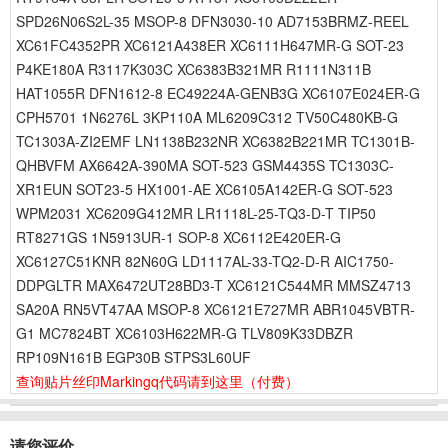
SPD26N06S2L-35 MSOP-8 DFN3030-10 AD7153BRMZ-REEL
XC61FC4352PR XC6121A438ER XC6111H647MR-G SOT-23
P4KE180A R3117K303C XC6383B321MR R1111N311B
HAT1055R DFN1612-8 EC49224A-GENB3G XC6107E024ER-G
CPH5701 1N6276L 3KP110A ML6209C312 TV50C480KB-G
TC1303A-ZI2EMF LN1138B232NR XC6382B221MR TC1301B-
QHBVFM AX6642A-390MA SOT-523 GSM4435S TC1303C-
XR1EUN SOT23-5 HX1001-AE XC6105A142ER-G SOT-523
WPM2031 XC6209G412MR LR1118L-25-TQ3-D-T TIP50
RT8271GS 1N5913UR-1 SOP-8 XC6112E420ER-G
XC6127C51KNR 82N60G LD1117AL-33-TQ2-D-R AIC1750-
DDPGLTR MAX6472UT28BD3-T XC6121C544MR MMSZ4713
SA20A RN5VT47AA MSOP-8 XC6121E727MR ABR1045VBTR-
G1 MC7824BT XC6103H622MR-G TLV809K33DBZR
RP109N161B EGP30B STPS3L60UF
查询贴片丝印Markingq代码请到这里
（付费）
请您评价