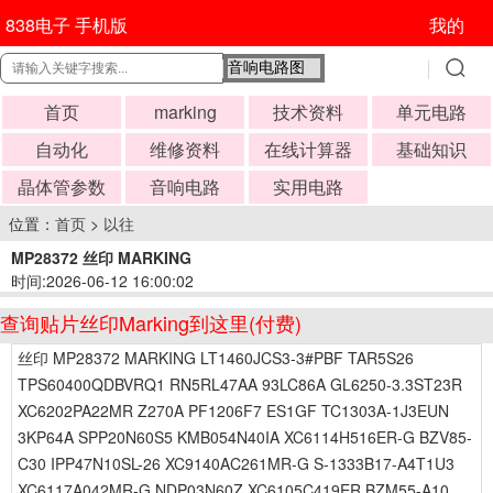
838电子 手机版
我的
首页
marking
技术资料
单元电路
自动化
维修资料
在线计算器
基础知识
晶体管参数
音响电路
实用电路
位置：
首页
>
以往
MP28372 丝印 MARKING
时间:2026-06-12 16:00:02
查询贴片丝印Marking到这里(付费)
丝印 MP28372 MARKING LT1460JCS3-3#PBF TAR5S26
TPS60400QDBVRQ1 RN5RL47AA 93LC86A GL6250-3.3ST23R
XC6202PA22MR Z270A PF1206F7 ES1GF TC1303A-1J3EUN
3KP64A SPP20N60S5 KMB054N40IA XC6114H516ER-G BZV85-
C30 IPP47N10SL-26 XC9140AC261MR-G S-1333B17-A4T1U3
XC6117A042MR-G NDP03N60Z XC6105C419ER BZM55-A10