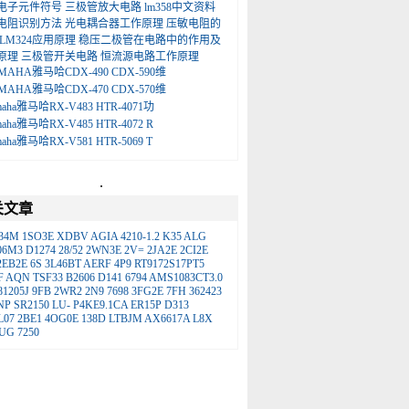
电子元件符号
三极管放大电路
lm358中文资料
电阻识别方法
光电耦合器工作原理
压敏电阻的
LM324应用原理
稳压二极管在电路中的作用及
原理
三极管开关电路
恒流源电路工作原理
MAHA雅马哈CDX-490 CDX-590维
MAHA雅马哈CDX-470 CDX-570维
maha雅马哈RX-V483 HTR-4071功
maha雅马哈RX-V485 HTR-4072 R
maha雅马哈RX-V581 HTR-5069 T
.
关文章
34M
1SO3E
XDBV
AGIA
4210-1.2
K35
ALG
06M3
D1274
28/52
2WN3E
2V=
2JA2E
2CI2E
2EB2E
6S
3L46BT
AERF
4P9
RT9172S17PT5
F
AQN
TSF33
B2606
D141
6794
AMS1083CT3.0
81205J
9FB
2WR2
2N9
7698
3FG2E
7FH
362423
NP
SR2150
LU-
P4KE9.1CA
ER15P
D313
L07
2BE1
4OG0E
138D
LTBJM
AX6617A
L8X
UG
7250