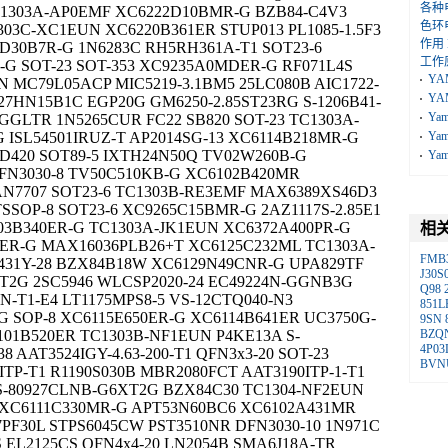
各种
C1303A-AP0EMF XC6222D10BMR-G BZB84-C4V3
色环
303C-XC1EUN XC6220B361ER STUP013 PL1085-1.5F3
作用
D30B7R-G 1N6283C RH5RH361A-T1 SOT23-6
工作
G SOT-23 SOT-353 XC9235A0MDER-G RF071L4S
YA
N MC79L05ACP MIC5219-3.1BM5 25LC080B AIC1722-
YA
7HN15B1C EGP20G GM6250-2.85ST23RG S-1206B41-
Ya
SGGLTR 1N5265CUR FC22 SB820 SOT-23 TC1303A-
ISL54501IRUZ-T AP2014SG-13 XC6114B218MR-G
Ya
D420 SOT89-5 IXTH24N50Q TV02W260B-G
Ya
DFN3030-8 TV50C510KB-G XC6102B420MR
AN7707 SOT23-6 TC1303B-RE3EMF MAX6389XS46D3
SSOP-8 SOT23-6 XC9265C15BMR-G 2AZ1117S-2.85E1
103B340ER-G TC1303A-JK1EUN XC6372A400PR-G
相
6ER-G MAX16036PLB26+T XC6125C232ML TC1303A-
FMB
431Y-28 BZX84B18W XC6129N49CNR-G UPA829TF
J30S
T2G 2SC5946 WLCSP2020-24 EC49224N-GGNB3G
Q98
N-T1-E4 LT1175MPS8-5 VS-12CTQ040-N3
851L
G SOP-8 XC6115E650ER-G XC6114B641ER UC3750G-
9SN
6101B520ER TC1303B-NF1EUN P4KE13A S-
BZQ
4P03
 AAT3524IGY-4.63-200-T1 QFN3x3-20 SOT-23
BVN
ITP-T1 R1190S030B MBR2080FCT AAT3190ITP-1-T1
S-80927CLNB-G6XT2G BZX84C30 TC1304-NF2EUN
XC6111C330MR-G APT53N60BC6 XC6102A431MR
PF30L STPS6045CW PST3510NR DFN3030-10 1N971C
 EL2125CS QFN4x4-20 LN2054B SMA6J18A-TR