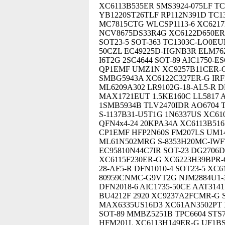
XC6113B535ER SMS3924-075LF T
YB1220ST26TLF RP112N391D TC1
MC7815CTG WLCSP1113-6 XC6217
NCV8675DS33R4G XC6122D650ER-
SOT23-5 SOT-363 TC1303C-LO0EU
50CZL EC49225D-HGNB3R ELM762
I6T2G 2SC4644 SOT-89 AIC1750-E
QP1EMF UMZ1N XC9257B11CER-G 
SMBG5943A XC6122C327ER-G IRF
ML6209A302 LR9102G-18-AL5-R 
MAX1721EUT 1.5KE160C LL5817 
1SMB5934B TLV2470IDR AO6704 T
S-1137B31-U5T1G 1N6337US XC6
QFN4x4-24 20KPA34A XC6113B51
CP1EMF HFP2N60S FM207LS UM1
ML61N502MRG S-8353H20MC-IWF
EC95810N44C7IR SOT-23 DG2706D
XC6115F230ER-G XC6223H39BPR-
28-AF5-R DFN1010-4 SOT23-5 XC
80959CNMC-G9VT2G NJM2884U1-38
DFN2018-6 AIC1735-50CE AAT3141
BU4212F 2920 XC9237A2FCMR-G 
MAX6335US16D3 XC61AN3502PT 
SOT-89 MMBZ5251B TPC6604 STS7
HFM201L XC6113H149ER-G UF1BS