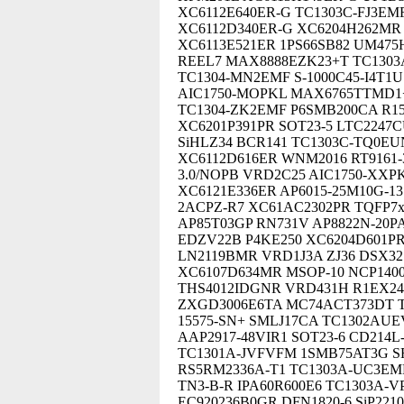
XC6112E640ER-G TC1303C-FJ3EM
XC6112D340ER-G XC6204H262MR X
XC6113E521ER 1PS66SB82 UM475
REEL7 MAX8888EZK23+T TC1303A
TC1304-MN2EMF S-1000C45-I4T1
AIC1750-MOPKL MAX6765TTMD1+T
TC1304-ZK2EMF P6SMB200CA R1
XC6201P391PR SOT23-5 LTC2247
SiHLZ34 BCR141 TC1303C-TQ0E
XC6112D616ER WNM2016 RT9161-3
3.0/NOPB VRD2C25 AIC1750-XX
XC6121E336ER AP6015-25M10G-1
2ACPZ-R7 XC61AC2302PR TQFP7x
AP85T03GP RN731V AP8822N-20P
EDZV22B P4KE250 XC6204D601P
LN2119BMR VRD1J3A ZJ36 DSX3
XC6107D634MR MSOP-10 NCP140
THS4012IDGNR VRD431H R1EX245
ZXGD3006E6TA MC74ACT373DT TP
15575-SN+ SMLJ17CA TC1302AUE
AAP2917-48VIR1 SOT23-6 CD214L
TC1301A-JVFVFM 1SMB75AT3G SRA
RS5RM2336A-T1 TC1303A-UC3EMF
TN3-B-R IPA60R600E6 TC1303A-
EC920236B0GR DFN1820-6 SiP221