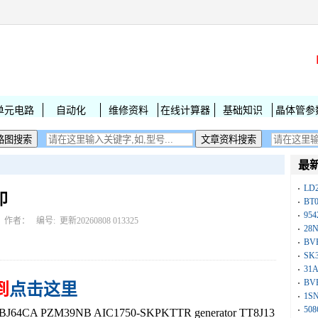
单元电路
自动化
维修资料
在线计算器
基础知识
晶体管参
最
LD
印
BT
954
作者： 编号:
更新20260808 013325
28
BV
SK
31
BV
到
点击这里
1S
50
A PZM39NB AIC1750-SKPKTTR generator TT8J13