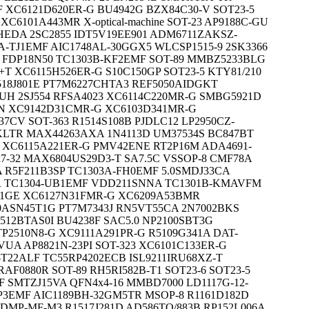
F XC6121D620ER-G BU4942G BZX84C30-V SOT23-5
C6101A443MR X-optical-machine SOT-23 AP9188C-GU
HEDA 2SC2855 IDT5V19EE901 ADM6711ZAKSZ-
-TJ1EMF AIC1748AL-30GGX5 WLCSP1515-9 2SK3366
U FDP18N50 TC1303B-KF2EMF SOT-89 MMBZ5233BLG
 XC6115H526ER-G S10C150GP SOT23-5 KTY81/210
518J801E PT7M6227CHTA3 REF5050AIDGKT
CUH 2SJ554 RFSA4023 XC6114C220MR-G SMBG5921D
UN XC9142D31CMR-G XC6103D341MR-G
7CV SOT-363 R1514S108B PJDLC12 LP2950CZ-
PKLTR MAX44263AXA 1N4113D UM37534S BC847BT
3 XC6115A221ER-G PMV42ENE RT2P16M ADA4691-
7-32 MAX6804US29D3-T SA7.5C VSSOP-8 CMF78A
A R5F211B3SP TC1303A-FH0EMF 5.0SMDJ33CA
R TC1304-UB1EMF VDD211SNNA TC1301B-KMAVFM
21GE XC6127N31FMR-G XC6209A53BMR
0ASN45T1G PT7M7343J RN5VT55CA 2N7002BKS
12BTAS0I BU4238F SAC5.0 NP2100SBT3G
2510N8-G XC9111A291PR-G R5109G341A DAT-
VUA AP8821N-23PI SOT-323 XC6101C133ER-G
-T22ALF TC55RP4202ECB ISL9211IRU68XZ-T
F0880R SOT-89 RH5RI582B-T1 SOT23-6 SOT23-5
 SMTZJ15VA QFN4x4-16 MMBD7000 LD1117G-12-
VP3EMF AIC1189BH-32GM5TR MSOP-8 R1161D182D
0DMP-MF-M3 R1517J281D AD586TQ/883B RP152L006A