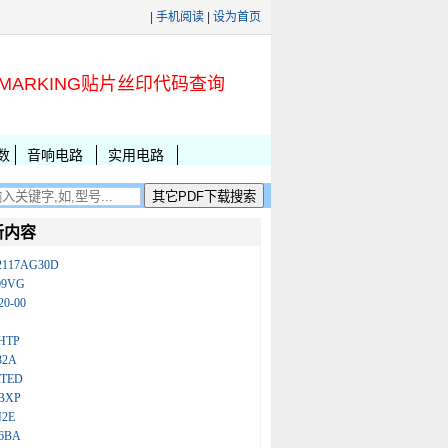
|
手机阅读
|
设为首页
MARKING贴片丝印代码查询
数
音响电路
实用电路
新内容
2117AG30D
09VG
20-00
N
HTP
32A
ATED
BXP
N2E
86BA