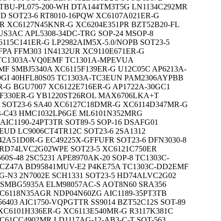
 TBU-PL075-200-WH DTA144TM3T5G LN1134C292MR
7D SOT23-6 RT8010-16PQW XC6107A021ER-G
R XC6127N45KNR-G XC6204E351PR BZT52B20-FL
US3AC APL5308-34DC-TRG SOP-24 MSOP-8
115C141ER-G LP2982AIM5X-5.0/NOPB SOT23-5
PA FFM303 1N4132UR XC9110E671ER-G
 TC1303A-VQ0EMF TC1301A-MPEVUA
F SMBJ5340A XC6115F139ER-G U12C05C AP6213A-
9GI 40HFL80S05 TC1303A-TC3EUN PAM2306AYPBB
-G BGU7007 XC6122E716ER-G AP1722A-30GC1
03F330ER-G YB1220ST26ROL MAX6706LKA+T
 SOT23-6 SA40 XC6127C18DMR-G XC6114D347MR-G
4-C43 HMC1032LP6GE ML6101N352MRG
AIC1190-24PT3TR SOT89-5 SOP-16 DSAFG01
EUD LC9006CT4TR12C SOT23-6 2SA1312
42A51D0R-G EC49225X-GFFUFR SOT23-6 DFN3030-8
 RD74LVC2G02WPE SOT23-5 XC6121C750ER
S-48 2SC5231 APE8970AK-20 SOP-8 TC1303C-
CZ47A BD95841MUV-E2 P4KE75A TC1303C-DD2EMF
G-N3 2N7002E SCH1331 SOT23-5 HD74ALVC2G02
SMBG5935A ELM98057AC-S AOT8N60 SRA356
 XC6118N35AGR NDP04N60ZG AIC1189-35PT3TB
403 AIC1750-VQPGTTR SS9014 BZT52C12S SOT-89
 XC6101H336ER-G XC6113E540MR-G R3117K381C
C61CC4902MR LD1117AG-12-AB3-C-T SOT-563