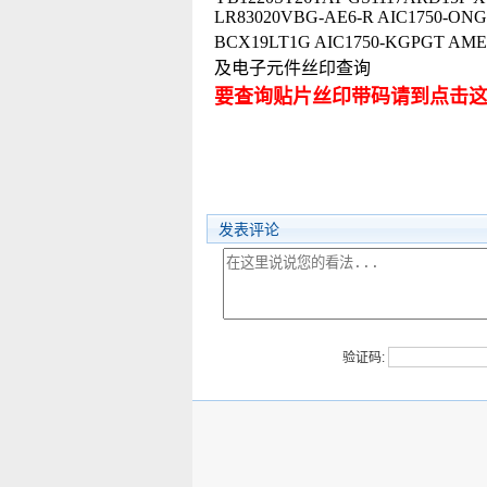
LR83020VBG-AE6-R AIC1750-ON
BCX19LT1G AIC1750-KGPGT 
及电子元件丝印查询
要查询贴片丝印带码请到点击
发表评论
验证码: