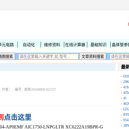
单元电路
自动化
维修资料
在线计算器
基础知识
晶体管参
最
D2
20
41
作者： 编号:
更新20260809 022337
4Z
41
462
LD
BT
到
点击这里
954
28
-AP0EMF AIC1750-LNPGLTR XC6222A19BPR-G