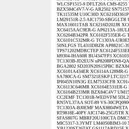
WLCSP1515-9 DFLT20A CMS-8255
BZX584C4V7-V-G AR2502 SN7515
TK11535M U10C30D XC6216D361P
LM29151R-2.5 AIC1750-SBGGLTR 
MAX16011TAB XC6216D202JR XC6
XC6415AAC9ER-G AP6213A-18ULF
XC6204B342PR XC6102F535ER-G
XC6101C532MR-G TC1303A-UR0EM
50NLFGS TL431IDBZR AP8821C-3
TPS71202MDRCTEP XC6124F533ER
Id9304-IHA60R BU4347FP3 XC61
TC1303B-JD2EUN uP8208PDN8-QA
BGA2802 SD203N20S15PBC BZX8
XC6101A434ER XC6114A128MR-G 
SA780CA-G SM7321ESKP LTC3217
IPI045N10N3G ELM7533CFB XC91
XC6113C646MR XC6104E531ER-G
XC6104B233MR BZX84C4V7 UM1560
CC2EMF TC1301B-WEDVFM 5DL2
RN5VL37AA SOT-89 VS-30CPQ090
TC1303A-BJ0EMF MAX8804WETA 
RT9818E-40PY AIC1746-25GJ5TR
SFAS807G MBRF20U100CTA DMC56
MIC5317-3.3YMT LM4050BIM3-10
YB1220ST26TAT GS1117ARD15F X