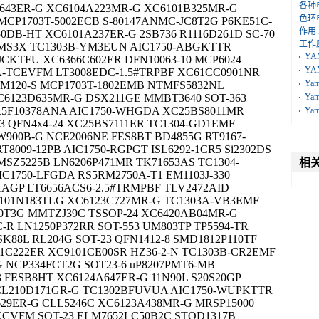
各种
643ER-G XC6104A223MR-G XC6101B325MR-G
色环
CP1703T-5002ECB S-80147ANMC-JC8T2G P6KE51C-
作用
0DB-HT XC6101A237ER-G 2SB736 R1116D261D SC-70
工作
0MS3X TC1303B-YM3EUN AIC1750-ABGKTTR
YA
-JCKTFU XC6366C602ER DFN10063-10 MCP6024
YA
A-TCEVFM LT3008EDC-1.5#TRPBF XC61CC0901NR
Ya
FM120-S MCP1703T-1802EMB NTMFS5832NL
C6123D635MR-G DSX211GE MMBT3640 SOT-363
Ya
 R5F10378ANA AIC1750-WHGDA XC25BS8011MR
Ya
3 QFN4x4-24 XC25BS7111ER TC1304-GD1EMF
W900B-G NCE2006NE FES8BT BD4855G RT9167-
T8009-12PB AIC1750-RGPGT ISL6292-1CR5 Si2302DS
MSZ5225B LN6206P471MR TK71653AS TC1304-
相
C1750-LFGDA RS5RM2750A-T1 EM1103J-330
1AGP LT6656ACS6-2.5#TRMPBF TLV2472AID
6101N183TLG XC6123C727MR-G TC1303A-VB3EMF
40T3G MMTZJ39C TSSOP-24 XC6420AB04MR-G
-R LN1250P372RR SOT-553 UM803TP TP5594-TR
SK88L RL204G SOT-23 QFN1412-8 SMD1812P110TF
21C222ER XC9101CE00SR HZ36-2-N TC1303B-CR2EMF
 NCP334FCT2G SOT23-6 uP8207PMT6-MB
FESB8HT XC6124A647ER-G 11N90L S20S20GP
CL210D171GR-G TC1302BFUVUA AIC1750-WUPKTTR
629ER-G CLL5246C XC6123A438MR-G MRSP15000
CVFM SOT-23 ELM7652LC50B2C STOD1317B