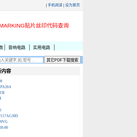
|
手机阅读
|
设为首页
MARKING贴片丝印代码查询
数
音响电路
实用电路
新内容
08
KPA26A
M3E
M
0
2117AG30D
09VG
20-00
N