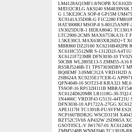
LM4128AQ1MF1.8/NOPB XC6102D
MJD32CRLG AK9240 SM4839NSK M
G 1.5KE20CA SOP-8 GP15M UM475
XC9141A35D0R-G F1C2280 FM81
HAT3008RJ MSOP-8 S-80125ANPF
1N3025DUR-1 HERA804G TC1301
LTC2900-2CMS MAX6753KA31-T 
1.5KE30CL MAX6383XR26D2+T X
MBR860 DZ2J160 XC6216B492PR
XC61HC5512MR S-1312D2J-A4T1U
XC6121F723MR DFN3030-10 TV02
50CBR WL2805E13-5 ZMM55-A16 R
RS5RJ5248B-T1 TPS73030DBVT M
BQ0EMF 3.0SMCJ12A VRD1H2D AI
2SB624A XC9235E17CER-G AP997
QFN4040-16 SOT23-8 KRA321 ML
TSSOP-16 RP132H111B MBRAF15
XC6124D620MR LR1118G-30-TQ2-C
1N4466C VRD3F43 G5131-44T21U 
DFN3030-10 AP1722A-27GG XC61
APE1117H TC1301B-FUAVFM ES2G
NCP1607BDR2G WSCD315H X4043 
BZT52C5V6S AP432W 2SD965A X
GSOT05CL-V iW1767-01 XC6124D
ZMM5248B WNM2046 TC1301B-RK