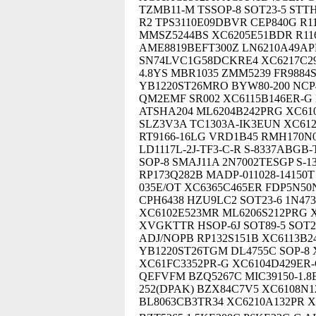
TZMB11-M TSSOP-8 SOT23-5 STT
R2 TPS3110E09DBVR CEP840G R11
MMSZ5244BS XC6205E51BDR R116
AME8819BEFT300Z LN6210A49APR
SN74LVC1G58DCKRE4 XC6217C292
4.8YS MBR1035 ZMM5239 FR9884S
YB1220ST26MRO BYW80-200 NCP
QM2EMF SR002 XC6115B146ER-G
ATSHA204 ML6204B242PRG XC610
SLZ3V3A TC1303A-IK3EUN XC612
RT9166-16LG VRD1B45 RMH170N
LD1117L-2J-TF3-C-R S-8337ABGB
SOP-8 SMAJ11A 2N7002TESGP S-
RP173Q282B MADP-011028-14150
035E/OT XC6365C465ER FDP5N50
CPH6438 HZU9LC2 SOT23-6 1N473
XC6102E523MR ML6206S212PRG X
XVGKTTR HSOP-6J SOT89-5 SOT2
ADJ/NOPB RP132S151B XC6113B2
YB1220ST26TGM DL4755C SOP-8 
XC61FC3352PR-G XC6104D429ER-
QEFVFM BZQ5267C MIC39150-1.8B
252(DPAK) BZX84C7V5 XC6108N
BL8063CB3TR34 XC6210A132PR X