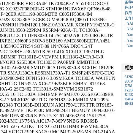
各种
6112F350ER VRD3A4F TK70J04K3Z Si5513DC SC70
色环
2G XC9237F08DER-G STM1061N23WX6F QFN6x6-48
作用
F426ER AIC1190-36GM3TB C8051F530A-IM
工作
O-92S XC9236A18CER-G MSOP-8 KQ0805TTE33NG
YA
0W06NRH FMM120 LN6210A39AMR XC61FN1942MR-G
YA
UN BL8563-22PRM RS5RM4926A-T1 TC1303A-
Ya
8IGU-1.8-T1 DFN3030-14 2SC5092 AIC1750-IRGKLTR
XFB110N60P3 SOP-8 SDB160 AME8500BEETAA45L
Ya
L8534CC5TR54 SOT-89 1N4766A DRC4124T
Ya
AIC1189BH-23GM5TR SOT-416 XC61CC1302TH-G
BDM6F TC1301B-CVEVFM LR1118G-2J-TA3-C-R
33/NOPB S25D30A TC1303C-PA0EMF MMBTH10
C6102A636MR SMDJ7.0CA DFN3030-8 XC61FC1812PR
相
TTR SMAJ130CA RS5RM1730A-T1 SM6F24NSFPC-TUG
3128
202P802MR DFN1510-6 3.0SMJ6.0A TC1303A-WA1EUN
20C
HHT2G 1N5352A XC6219B38BPR EMB51 RT9168-
D7M
P10A-G 2SC2462 TC1301A-SMBVFM 2SB1672
FZ20
X55-16 TC1303A-HM1EMF P4SMFJ70 XC6105C539ER
RJ43
Z-2.7 ML6102C582TLG DFN1822-8 EMH10 MIC2095-
D4B
BHE
D2348 TC1303B-DH3EUN AIC1750-UJPKTTR RT9183-
BU4922FVE TK3P50D MCP98243T-BE/MUY DFN3030-6
EMF DFN3030-6 SJPD-L5 XC6124E632ER 15KP75A
202-I/MC 1N754A AIC1747-36PV5NBG RD36SB
 APL5505-A31KC-TR XC6211D31BMR P6SMB6.8CA
74LVC1G123DP SAC5.0 MCP4132-502E/MS DO-214AA