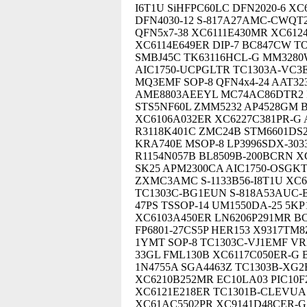
I6T1U SiHFPC60LC DFN2020-6 XC
DFN4030-12 S-817A27AMC-CWQT
QFN5x7-38 XC6111E430MR XC6124
XC6114E649ER DIP-7 BC847CW T
SMBJ45C TK63116HCL-G MM328
AIC1750-UCPGLTR TC1303A-VC3E
MQ3EMF SOP-8 QFN4x4-24 AAT323
AME8803AEEYL MC74AC86DTR2 I
STS5NF60L ZMM5232 AP4528GM B
XC6106A032ER XC6227C381PR-G 
R3118K401C ZMC24B STM6601DS2
KRA740E MSOP-8 LP3996SDX-30
R1154N057B BL8509B-200BCRN X
SK25 APM2300CA AIC1750-OSGK
ZXMC3AMC S-1133B56-I8T1U XC6
TC1303C-BG1EUN S-818A53AUC-B
47PS TSSOP-14 UM1550DA-25 5K
XC6103A450ER LN6206P291MR BC
FP6801-27CS5P HER153 X9317TM8
1YMT SOP-8 TC1303C-VJ1EMF VR
33GL FML130B XC6117C050ER-G 
1N4755A SGA4463Z TC1303B-XG2
XC6210B252MR EC10LA03 PIC10F
XC6121E218ER TC1301B-CLEVUA
XC61AC5502PR XC9141D48CER-G 