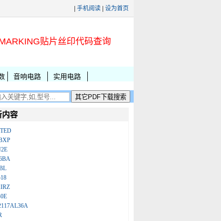
|
手机阅读
|
设为首页
MARKING贴片丝印代码查询
数
音响电路
实用电路
新内容
ATED
BXP
N2E
86BA
BL
18
IRZ
B0E
2117AL36A
R