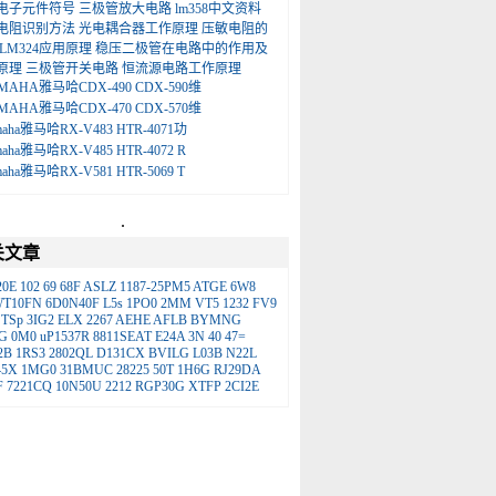
电子元件符号
三极管放大电路
lm358中文资料
电阻识别方法
光电耦合器工作原理
压敏电阻的
LM324应用原理
稳压二极管在电路中的作用及
原理
三极管开关电路
恒流源电路工作原理
MAHA雅马哈CDX-490 CDX-590维
MAHA雅马哈CDX-470 CDX-570维
maha雅马哈RX-V483 HTR-4071功
maha雅马哈RX-V485 HTR-4072 R
maha雅马哈RX-V581 HTR-5069 T
.
关文章
20E
102
69
68F
ASLZ
1187-25PM5
ATGE
6W8
WT10FN
6D0N40F
L5s
1PO0
2MM
VT5
1232
FV9
TSp
3IG2
ELX
2267
AEHE
AFLB
BYMNG
G
0M0
uP1537R
8811SEAT
E24A
3N
40
47=
2B
1RS3
2802QL
D131CX
BVILG
L03B
N22L
45X
1MG0
31BMUC
28225
50T
1H6G
RJ29DA
F
7221CQ
10N50U
2212
RGP30G
XTFP
2CI2E