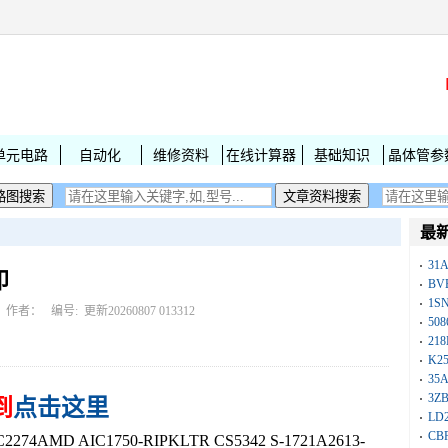
单元电路
自动化
维修资料
在线计算器
基础知识
晶体管参
最
31
印
BV
1S
作者： 编号:
更新20260807 013312
50
218
K25
35A
3Z
到
点击这里
LD
CB
4AMD AIC1750-RIPKLTR CS5342 S-1721A2613-