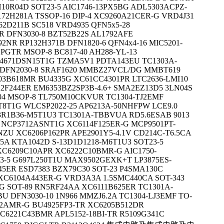
H10R04D SOT23-5 AIC1746-13PX5BG ADL5303ACPZ-
72H281A TSSOP-16 DIP-4 XC9260A21CER-G VRD4J31
2D211B SC518 VRD4935 QFN5x5-28
 DFN3030-8 BZT52B22S AL1792AFE
NR RP132H371B DFN1820-6 QFN4x4-16 MIC5201-
PGTR MSOP-8 BC817-40 AH288-YL-13
4671DSN15T1G TZMA5V1 PDTA143EU TC1303A-
 DFN2030-8 SRAF1620 MMBZ27VCL/DG MMBT619
3B618MR BU4335G XC61CC4301PR LTC2636-LMI10
2F244ER EM6353BZ2SP3B-4.6+ SMA2EZ13D5 3LN04S
04 MSOP-8 TL750M10CKVUR TC1304-TJ2EMF
-T8T1G WLCSP2022-25 AP6213A-50NHFPW LCE9.0
13R1B36-M5T1U3 TC1301A-TBBVUA RD5.6ESAB 9013
T NCP3712ASNT1G XC6114F125ER-G MCP9501PT-
NZU XC6206P162PR APE2901Y5-4.1V CD214C-T6.5CA
5A KTA1042D S-13D1D1218-M6T1U3 SOT23-5
C6209C10APR XC6222C10BMR-G AIC1750-
3-5 G697L250T1U MAX9502GEXK+T LP3875ES-
45ER ESD7383 BZX79C30 SOT-23 P4SMA130C
XC6104A443ER-G VRD3A3A 1.5SMC440CA SOT-343
G SOT-89 RN5RF24AA XC6111B625ER TC1301A-
U DFN3030-10 1N966 MMZJ6.2A TC1304-LJ3EMF TO-
12AMR-G BU4925FP3-TR XC6205B512DR
C6221C43BMR APL5152-18BI-TR R5109G341C