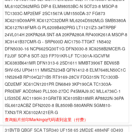
ML6102C562MRG DIP-8 ELM98053BC-N SOT23-8 MSOP-8
TC1303C-MP2EMF 2SC1567A UM1550DA-37 FG873
XC6219D09APR XC6127C32DMR ML6204D592MLG SMB5380A
XC6127N18FMR-G PL6209B492PRG LT1121IZ3-3#TRPBF
24VL014H 20KPA26A SNT-8A 20KPA280A RP400K261A MSOP-8
XC9141B37CMR-G - SRP600D AIC1750-TTGKT 1N5402
DFN5030-16 NCP662SQ30T1G DFN3030-8 XC9258B2MCER-G
F2J3F SOP-8 SOT-323 FP701KR-LF TC1301A-IGCVFM
XC6383B641MR DFN1313-6 2SD1611 MMBT3906T BDV65B
SHV-05J UP04111 MMSZ5234B QFN1412-8 ELM7648LN50C1C
1N5264B RP104Q271B5 RT9169-28CV FDG315N TC1303B-
QD2EMF XC61CN1201PR DN6849 3KP190CA TC1303A-
PR0EMF AOD3N40 PLL500-27DC P4SMAJ9.0C MLL4736C-1
LIS35DE AIC1190H-31GR8TB XC6105B318MR AP8822N-36PA
ISL6612ACBZ DFN2020-8 BL8509B-580ANRN SGM810-
TXN3/TR XC6102A121ER-G
查询贴片丝印Markingq代码请到这里
（付费）
31BVTB
QBGF
SCA
TSR340
UF158
65
2MD2E
4884NF
0D493