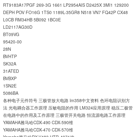
RT9183A17PGF
269-3G
1661
LP2954AIS
D2425X
3MI1
129200
DEPH
POV
FO16G
1TS0
1189L-35GR8
N518
VN7
FQ42P
CX48
L0CB
RM34HB
5B092
1BC0E
LD2117AG30D
BT09VG
95420-00
28N
BVHTP
SK32A
31ATED
BVBXP
1SN2E
5086BA
各种电子元件符号
三极管放大电路
lm358中文资料
色环电阻识别方
法
光电耦合器工作原理
压敏电阻的作用
LM324应用原理
稳压二极管
在电路中的作用及工作原理
三极管开关电路
恒流源电路工作原理
YAMAHA雅马哈CDX-490 CDX-590维
YAMAHA雅马哈CDX-470 CDX-570维
Yamaha雅马哈RX-V483 HTR-4071功