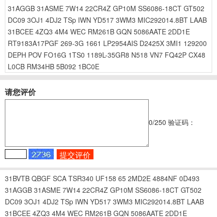
31AGGB
31ASME
7W14
22CR4Z
GP10M
SS6086-18CT
GT502
DC09
3OJ1
4DJ2
TSp
IWN
YD517
3WM3
MIC292014.8BT
LAAB
31BCEE
4ZQ3
4M4
WEC
RM261B
GQN
5086AATE
2DD1E
RT9183A17PGF
269-3G
1661
LP2954AIS
D2425X
3MI1
129200
DEPH
POV
FO16G
1TS0
1189L-35GR8
N518
VN7
FQ42P
CX48
L0CB
RM34HB
5B092
1BC0E
请您评价
0
/250
验证码：
31BVTB
QBGF
SCA
TSR340
UF158
65
2MD2E
4884NF
0D493
31AGGB
31ASME
7W14
22CR4Z
GP10M
SS6086-18CT
GT502
DC09
3OJ1
4DJ2
TSp
IWN
YD517
3WM3
MIC292014.8BT
LAAB
31BCEE
4ZQ3
4M4
WEC
RM261B
GQN
5086AATE
2DD1E