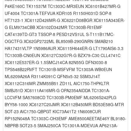
P4KE160C TK11537M TC1303C-MR3EUN XC6101B427MR-G
UF4004 TC1301A-TEFVUA KDR105 R1150H031D SOP-8
HT7123-1 XC6112D426MR-G XC6221D08BGR XC6115A343ER-
G ELM9734CBB XC6102D342MR TC1303B-RI1EMF
CAT4139TD-GT3 TSSOP-8 PESD12VS1UL S-T111B17MC-
OGCTFG XC62GP2722ML BL8509B-290GNRN SMAB210
HA17431VLTP 1N5986AUR XC6115H644ER-G LT1790AIS6-3.3
TC1303B-CN0EUN XC6127C32G7R-G BZX79-C30 CLL4741C
XC6112E537ER-G 1.5SMCJ14CA 82N55G DFN3030-8
TPS548B22RVFT TC1301B-MSFVFM TC1303A-WB0EUN
ML6209A26A R3114K091C QFN5x5-32 SSM3J14T
XC6112C316MR ZMM55B51 ZD11L AIC1750-THPKLTR
SMBJ51D XC6111A416MR-G OPA2354AIDDA TC1301A-
LCCVFM SA57608CD TC1303B-PM0EMF ML6206S242PLG
BYY58-1000 XC6127C20JMR XC6112B450MR BD53E58G-MTR
SOT-23 AIC1750-QBPGT KIC73A41T2 1N6008CUR
RP152N048A TC1303C-OH3EMF AME8500AEETAE46Y BL9180-
NBPRB SOT23-5 SMAJ250CA TC1301A-MDEVUA AP6213A-