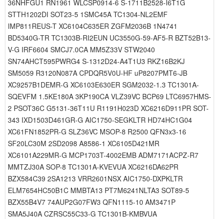
36NHFGU1 RN1961 WLCSP0914-6 S-1711B2528-I6T1G
STTH1202DI SOT23-5 1SMC45A TC1304-NL2EMF
IMP811REUS-T XC6104C635ER ZGFM2036B 1N4741
BD5340G-TR TC1303B-RI2EUN UC3550G-59-AF5-R BZT52B13-
V-G IRF6604 SMCJ7.0CA MM5Z33V STW2040
SN74AHCT595PWRG4 S-1312D24-A4T1U3 RKZ16B2KJ
SM5059 R3120N087A CPDQR5V0U-HF uP8207PMT6-JB
XC9257B1DEMR-G XC6103E630ER SGM2032-1.3 TC1301A-
SQEVFM 1.5KE180A 3KP190CA VLZ39VC BCP69 LTC6957HMS-
2 PSOT36C G5131-36T11U R1191H023D XC6216D911PR SOT-
343 IXD1503D461GR-G AIC1750-SEGKLTR HD74HC1G04
XC61FN1852PR-G SLZ36VC MSOP-8 R2500 QFN3x3-16
SF20LC30M 2SD2098 A8586-1 XC6105D421MR
XC6101A229MR-G MCP1703T-4002EMB ADM7171ACPZ-R7
MMTZJ30A SOP-8 TC1301A-KVEVUA XC6216DA62PR
BZX584C39 2SA1213 VRR2601NSX AIC1750-DXPKLTR
ELM7654HC50B1C MMBTA13 PT7M6241NLTA3 SOT89-5
BZX55B4V7 74AUP2G07FW3 QFN1115-10 AM3471P
SMA5J40A CZRSC55C33-G TC1301B-KMBVUA