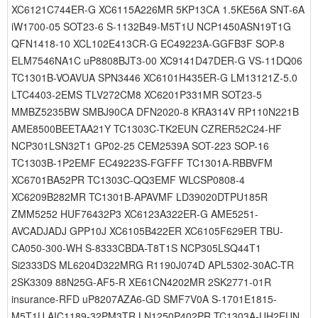
XC6121C744ER-G XC6115A226MR 5KP13CA 1.5KE56A SNT-6A
iW1700-05 SOT23-6 S-1132B49-M5T1U NCP1450ASN19T1G
QFN1418-10 XCL102E413CR-G EC49223A-GGFB3F SOP-8
ELM7546NA1C uP8808BJT3-00 XC9141D47DER-G VS-11DQ06
TC1301B-VOAVUA SPN3446 XC6101H435ER-G LM13121Z-5.0
LTC4403-2EMS TLV272CM8 XC6201P331MR SOT23-5
MMBZ5235BW SMBJ90CA DFN2020-8 KRA314V RP110N221B
AME8500BEETAA21Y TC1303C-TK2EUN CZRER52C24-HF
NCP301LSN32T1 GP02-25 CEM2539A SOT-223 SOP-16
TC1303B-1P2EMF EC49223S-FGFFF TC1301A-RBBVFM
XC6701BA52PR TC1303C-QQ3EMF WLCSP0808-4
XC6209B282MR TC1301B-APAVMF LD39020DTPU185R
ZMM5252 HUF76432P3 XC6123A322ER-G AME5251-
AVCADJADJ GPP10J XC6105B422ER XC6105F629ER TBU-
CA050-300-WH S-8333CBDA-T8T1S NCP305LSQ44T1
Si2333DS ML6204D322MRG R1190J074D APL5302-30AC-TR
2SK3309 88N25G-AF5-R XE61CN4202MR 2SK2771-01R
insurance-RFD uP8207AZA6-GD SMF7V0A S-1701E1815-
M5T1U AIC1189-32PM3TR LN1250P402PR TC1303A-UH2EUN