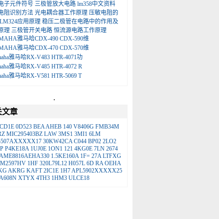
电子元件符号
三极管放大电路
lm358中文资料
电阻识别方法
光电耦合器工作原理
压敏电阻的
LM324应用原理
稳压二极管在电路中的作用及
原理
三极管开关电路
恒流源电路工作原理
MAHA雅马哈CDX-490 CDX-590维
MAHA雅马哈CDX-470 CDX-570维
maha雅马哈RX-V483 HTR-4071功
maha雅马哈RX-V485 HTR-4072 R
maha雅马哈RX-V581 HTR-5069 T
.
关文章
2CD1E
0D523
BEA
AHEB
140
V8406G
FMB34M
RZ
MIC295403BZ
LAW
3MS1
3MI1
6LM
5507AXXXXX17
30KW42CA
C044
BP02
2LO2
P
P4KE18A
1UJ0E
1ON1
121
4KG0E
7LN
2674
AME8816AEHA330
1.5KE160A
1F=
27A
LTFXG
LM2597HV
1HF
320L79L12
H057L
6D
RA
OEHA
KG
AKRG
KAFT
2IC1E
1H7
APL5902XXXXX25
A608N
XTYX
4TH3
1HM3
ULCE18