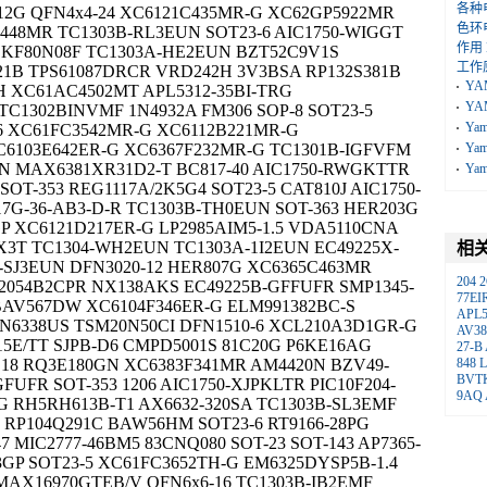
各种
12G QFN4x4-24 XC6121C435MR-G XC62GP5922MR
色环
D448MR TC1303B-RL3EUN SOT23-6 AIC1750-WIGGT
作用
G KF80N08F TC1303A-HE2EUN BZT52C9V1S
工作
21B TPS61087DRCR VRD242H 3V3BSA RP132S381B
YA
XC61AC4502MT APL5312-35BI-TRG
YA
TC1302BINVMF 1N4932A FM306 SOP-8 SOT23-5
Ya
-6 XC61FC3542MR-G XC6112B221MR-G
C6103E642ER-G XC6367F232MR-G TC1301B-IGFVFM
Ya
UN MAX6381XR31D2-T BC817-40 AIC1750-RWGKTTR
Ya
OT-353 REG1117A/2K5G4 SOT23-5 CAT810J AIC1750-
G-36-AB3-D-R TC1303B-TH0EUN SOT-363 HER203G
GP XC6121D217ER-G LP2985AIM5-1.5 VDA5110CNA
GX3T TC1304-WH2EUN TC1303A-1I2EUN EC49225X-
相
-SJ3EUN DFN3020-12 HER807G XC6365C463MR
204
N2054B2CPR NX138AKS EC49225B-GFFUFR SMP1345-
77EI
 BAV567DW XC6104F346ER-G ELM991382BC-S
APL
N6338US TSM20N50CI DFN1510-6 XCL210A3D1GR-G
AV38
15E/TT SJPB-D6 CMPD5001S 81C20G P6KE16AG
27-B
18 RQ3E180GN XC6383F341MR AM4420N BZV49-
848
BVT
UFR SOT-353 1206 AIC1750-XJPKLTR PIC10F204-
9AQ
 RH5RH613B-T1 AX6632-320SA TC1303B-SL3EMF
RP104Q291C BAW56HM SOT23-6 RT9166-28PG
 MIC2777-46BM5 83CNQ080 SOT-23 SOT-143 AP7365-
3GP SOT23-5 XC61FC3652TH-G EM6325DYSP5B-1.4
AX16970GTEB/V QFN6x6-16 TC1303B-IB2EMF