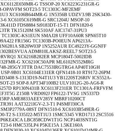
XC6112E650MR-G TSSOP-20 XC6223G231GR-G
1B-OPAVFM SOT23-5 TC1303C-MF2EMF
1U3 XC6106B644MR-G 1N5356B UDZV3.9B 2SK3430-
23-6 XC6105C619MR-G SRC1204U MSOP-10
K411D FDS8884 Si9183DT-15-T1 DFN1820-6
GK3TR TK15120M SK510AF AIC1747-31PU3
7 TC1303C-KS1EUN SMAJ28 UFF10A60R SPN65T10
9A422 FR156G TC1303B-PO0EUN AP6213A-
1N6281A SB20W03P 1N5252AUR EC49223Y-GGNFF
1302BESVUA ADM810LAKSZ-REEL7 SOT23-5
RVRQ1 XC6216B282ER MCP1804T-5002IDB
N32FMR-G XC6210C50APR ML6102N552MRG
1748-285GY3TTR DAC7553IRGTRG4 AP40T10GH
USP-9B01 XC6104E131ER QFN1418-10 RT9172-26PM
D3408 S-1313D19-N4T1U3 YB1220ST26RIV ICS552A-
SOT-23 SOP-8 APT34F100B2 ULV1012G-20-AG6-R
N5257D RP130N431B XC6113F231ER TC1301A-FRFVFM
F3T5G Z150B VRD092J FP6122-TVSG 1N5337D
15RP AME8833AEEV285Y MBRF10200CT
R391 AAT3221IGV-2.3-T1 P4SMFJ30CA
ASM3P2779A-08ST DFN1510-6 XC6103B549ER-G
0-T2 S-1335J22-M5T1U3 1SMC5345 VRD1713 2SC5516
6 P6KE43CA LBC858CDW1T1G NCP1403SNT1G
T23-6 HMC535LP4 P5KE15A 1.5KE160A
-8 DFN3030-10 XC6104D136ER XC6101D424MR-G