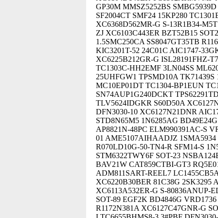
GP30M MMSZ5252BS SMBG5939D 
SF2004CT SMF24 15KP280 TC130
XC6368D562MR-G S-13R1B34-M5T
ZJ XC6103C443ER BZT52B15 SOT
1.5SMC250CA SS8047GT35TB R1163
KIC3201T-52 24C01C AIC1747-33
XC6225B212GR-G ISL28191FHZ-T
TC1303C-HH2EMF 3LN04SS ML620
25UHFGW1 TPSMD10A TK71439S 
MC10EP01DT TC1304-BP1EUN TC
SN74AUP1G240DCKT TPS62291TD
TLV5624IDGKR S60D50A XC6127
DFN3030-10 XC6127N21DNR AIC
STD8N65M5 1N6285AG BD49E24G 
AP8821N-48PC ELM990391AC-S VR
01 AME5107AIHAADJZ 1SMA5934 
R070LD10G-50-TN4-R SFM14-S 1
STM6322TWY6F SOT-23 NSBA124E
BAV21W CAT859CTBI-GT3 RQ5E0
ADM811SART-REEL7 LC1455CB5AT
XC6220B30BER 81C38G 2SK3295 
XC6113A532ER-G S-80836ANUP-ED
SOT-89 EGF2K BD4846G VRD173
R1172N381A XC6127C47GNR-G SO
LTC6655BHMS8-3.3#PBF DFN3030