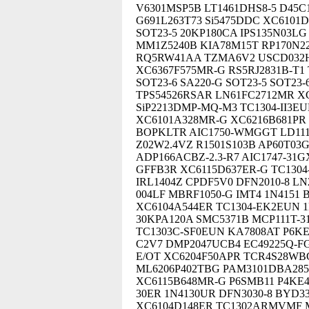
V6301MSP5B LT1461DHS8-5 D45C
G691L263T73 Si5475DDC XC6101
SOT23-5 20KP180CA IPS135N03L
MM1Z5240B KIA78M15T RP170N2
RQ5RW41AA TZMA6V2 USCD032H 
XC6367F575MR-G RS5RJ2831B-T1 
SOT23-6 SA220-G SOT23-5 SOT23
TPS54526RSAR LN61FC2712MR X
SiP2213DMP-MQ-M3 TC1304-II3E
XC6101A328MR-G XC6216B681PR S
BOPKLTR AIC1750-WMGGT LD1117
Z02W2.4VZ R1501S103B AP60T03
ADP166ACBZ-2.3-R7 AIC1747-31
GFFB3R XC6115D637ER-G TC1304
IRL1404Z CPDF5V0 DFN2010-8 L
004LF MBRF1050-G IMT4 1N4151
XC6104A544ER TC1304-EK2EUN 1
30KPA120A SMC5371B MCP111T-3
TC1303C-SF0EUN KA7808AT P6KE
C2V7 DMP2047UCB4 EC49225Q-FGF
E/OT XC6204F50APR TCR4S28WBG
ML6206P402TBG PAM3101DBA285 
XC6115B648MR-G P6SMB11 P4KE47
30ER 1N4130UR DFN3030-8 BYD3
XC6104D148ER TC1302ARMVMF M