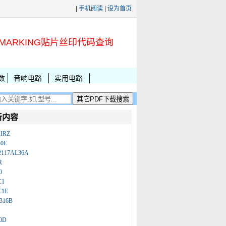
|
手机阅读
|
设为首页
MARKING贴片丝印代码查询
数
音响电路
实用电路
新内容
IRZ
B0E
2117AL36A
R
0
C1
C1E
316B
0D