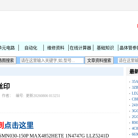
单元电路
自动化
维修资料
在线计算器
基础知识
晶体管参
最
35A
字丝印
3Z
LD
作者： 编号:
更新20260806 013251
CB
241
3G
2G
RM
到
点击这里
4C8
663
030-150P MAX4852HETE 1N4747G LLZ5241D