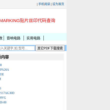
|
手机阅读
|
设为首页
MARKING贴片丝印代码查询
数
音响电路
实用电路
新内容
08
KPA26A
M3E
M
0
2117AG30D
09VG
20-00
N