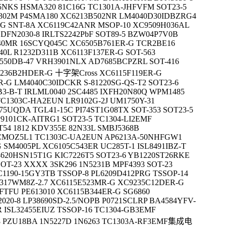
NKS HSMA320 81C16G TC1301A-JHFVFM SOT23-5
B302M P4SMA180 XC6213B502NR LM4040D30IDBZRG4
G SNT-8A XC6119C42ANR MSOP-10 XC9509H036AL
DFN2030-8 IRLTS2242PbF SOT89-5 BZW04P7V0B
40MR 16SCYQ045C XC6505B761ER-G TCR2BE16
0L R1232D311B XC6113F137ER-G SOT-563
550DB-47 VRH3901NLX AD7685BCPZRL SOT-416
9236B2HDER-G 十字架Cross XC6115F119ER-G
-G LM4040C30IDCKR S-81220SG-QS-T2 SOT23-6
B3-B-T IRLML0040 2SC4485 IXFH20N80Q WPM1485
TC1303C-HA2EUN LR9102G-2J UM1750Y-31
5UQDA TGL41-15C PI74ST1G08TX SOT-353 SOT23-5
9101CK-AITRG1 SOT23-5 TC1304-LI2EMF
54 1812 KDV355E 82N33L SMBJ5368B
MOZ5L1 TC1303C-UA2EUN AP6213A-50NHFGW1
SM4005PL XC6105C543ER UC285T-1 ISL8491IBZ-T
4620HSN15T1G KIC7226T5 SOT23-6 YB1220ST26RKE
OT-23 XXXX 3SK296 1N5231B MPF4393 SOT-23
IC1190-15GY3TB TSSOP-8 PL6209D412PRG TSSOP-14
9317WM8Z-2.7 XC6115E523MR-G XC9235C12DER-G
6FTFU PE613010 XC6115B344ER-G SG6860
20-8 LP38690SD-2.5/NOPB P0721SCLRP BA4584YFV-
R ISL32455EIUZ TSSOP-16 TC1304-GB3EMF
-8 PZU18BA 1N5227D 1N6263 TC1303A-RF3EMF集成电