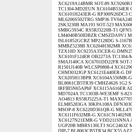
XC6219A14BMR SOT-89 XC9260B3
TC1304-MD2EUN XC6104B534ER C
XC6101H243ER-G RP300N26DC3 C
ML6206S502TRG SMP36 TV04A240
2SK3230B MA193 SOT-523 MAX60
SMBG5934C RS5RJ3220B-T1 QFN5x
LM4040B50IDBZR CMSZDA9V1 MCP
ISL61852GCRZ MP2128DG S-1167B3
MMBZ5238B XC6204H382MR XC611
TZX10D XC9235A35CER-G DMN25
XC6101F124ER OB2273A TC1304-
SMAJ140CA XC6701DD22FR SOT-3
R1501J140B WLCSP0808-4 XC612
CHM3032JGP XC6121E440ER-G DF
XC6205H13BPR XC6104A550MR-G
BL8061CB5TR39 CMHZ4626 1G2 S-
IRFIB5N65APbF XC6115A616ER A
MD7024A TC1303B-WE3EMF S-82
AO4813 RS5RJ5225A-T1 MAX677
ELM85283GA 30KPA108A DFN3030
MSOP-8 XC6220D361QR-G MLL470
XC6111F632MR-G XC61CN1402NR
XC6127N21EMR-G VDD211SNNA A
UGP20B MBRS130LT3 SGC2463Z 
DIP-7 BL8063CB5TR34 BCX55 AZ