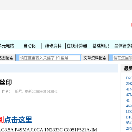
单元电路
自动化
维修资料
在线计算器
基础知识
晶体管参
最
D2
字丝印
20
41
作者： 编号:
更新20260809 013042
4Z
I
41
462
LD
BT
到
点击这里
954
28
.5A P4SMAJ10CA 1N2833C C8051F521A-IM