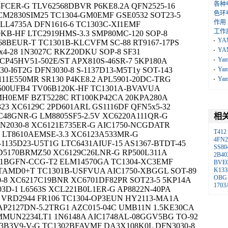
各种
FCER-G TLV62568DBVR P6KE8.2A QFN2525-16
色环
M2830SIM25 TC1304-GM0EMF GSE0532 SOT23-5
作用
LL4735A DFN1616-6 TC1303C-XI1EMF
工作
KB-HF LTC2919HMS-3.3 SMP80MC-120 SOP-8
YA
68BEUR-T TC1301B-KLCVFM SC-88 RT9167-17PS
YA
4-28 1N3027C RKZ20DKU SOP-8 SF31
Ya
45HV51-502E/ST APX810S-46SR-7 5KP180A
0-I6T2G DFN3030-8 S-1137D13-M5T1y SOT-143
Ya
1E550MR SR130 P4KE8.2 APL5901-20DC-TRG
Ya
00UFB4 TV06B120K-HF TC1301A-BVAVUA
MH0EMF BZT5228C RT100KP42CA 20KPA280A
23 XC6129C 2PD601ARL GS1116DF QFN5x5-32
9C48GNR-G LM8805SF5-2.5V XC6220A111QR-G
相
N2030-8 XC6121E735ER-G AIC1750-NCGDATR
T412
 LT8610AEMSE-3.3 XC6123A533MR-G
4FN2
1135D23-U5T1G LTC6431AIUF-15 AS1367-BTDT-45
SS80
D5170BRMZ50 XC6129C26LNR-G RP500L311A
2B40
31BGFN-CCG-T2 ELM14570GA TC1304-XC3EMF
BVE
0TAMD0+T TC1301B-USFVUA AIC1750-XBGGL SOT-89
K133
OBG
-8 XC6217C19BNR XC6701DF82PR SOT23-5 5KP14A
1703
3D-1 L6563S XCL221B0L1ER-G AP8822N-40PA
 VRD2944 FR106 TC1304-OP3EUN HY2113-MA1A
P2127DN-5.2TRG1 AZC015-04C UMB11N 1.5KE30CA
MMUN2234LT1 1N6148A AIC1748AL-08GGV5BG TO-92
23B3V9-V-G TC1302BFAVMF DA3X108K0L DFN3030-8