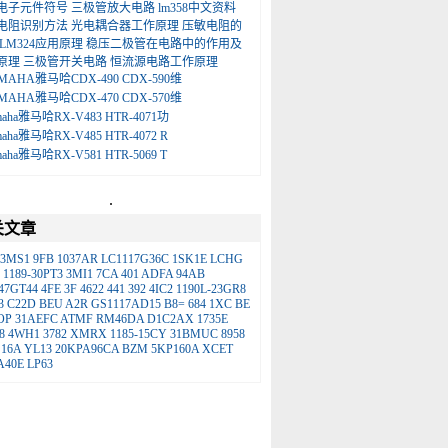
电子元件符号
三极管放大电路
lm358中文资料
电阻识别方法
光电耦合器工作原理
压敏电阻的
LM324应用原理
稳压二极管在电路中的作用及
原理
三极管开关电路
恒流源电路工作原理
MAHA雅马哈CDX-490 CDX-590维
MAHA雅马哈CDX-470 CDX-570维
maha雅马哈RX-V483 HTR-4071功
maha雅马哈RX-V485 HTR-4072 R
maha雅马哈RX-V581 HTR-5069 T
.
关文章
3MS1
9FB
1037AR
LC1117G36C
1SK1E
LCHG
1189-30PT3
3MI1
7CA
401
ADFA
94AB
47GT44
4FE
3F
4622
441
392
4IC2
1190L-23GR8
3
C22D
BEU
A2R
GS1117AD15
B8=
684
1XC
BE
OP
31AEFC
ATMF
RM46DA
D1C2AX
1735E
8
4WH1
3782
XMRX
1185-15CY
31BMUC
8958
16A
YL13
20KPA96CA
BZM
5KP160A
XCET
A40E
LP63