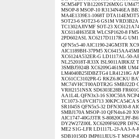
SCM54PT YB1220ST26MXG UM475
MSOP-8 MSOP-10 R3134N46EA B
MA4E1339E1-1068T DTA114EM3T5
SOT23-6 SOT23-6 GS1M VRD3B2A 
TC1302AJIVMF SOT-23 XC6121A7
XC6114H635ER WLCSP1620-8 FM54
2PD602ASL XC6217D1117R-G UM1
QFN5x5-40 AIC1190-24GM3TR XC
AIC1189BH-37PM5 XC6415AA45MR
XC6124A532ER-G LD1117AL-50-A
NL252018T-R33X ISL9011AIRKJZ 
3SMBJ5924B XC6209G461MR UM47
LM4040B25IDBZTG4 LR41218G AP
XC61CC3102PR-G RKZ6.8CKU BAT
MC74VHCT00ADTR2G SMBJ22D C
VRH2151NSX SD6303E28B FR601G 
AA1L4L QFN3x3-16 S30C50A NCP
TC1073-3.0VCH713 30KPCA54CA S
SR1045S QFN5x5-32 DFN3030-8 A
SMBJ170A MSOP-10 QFN4x4-20 X
AIC1747-40GJ3TR S-80820CLPF-B
DY2W27Z00L XC6209F602PR DFN20
ME2 S1G-LFR LD1117L-2J-AA3-A-
SDB10150D IMP811JEUS-T MSOP