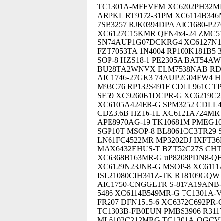
TC1301A-MFEVFM XC6202PH32MR 
ARPKL RT9172-31PM XC6114B346
7SB3257 RJK0394DPA AIC1680-P
XC6127C15KMR QFN4x4-24 ZMC5V6
SN74AUP1G07DCKRG4 XC6127N16
FZT7053TA 1N4004 RP100K181B5 
SOP-8 HZS18-1 PE2305A BAT54A
BU28TA2WNVX ELM7538NAB RD2
AIC1746-27GK3 74AUP2G04FW4 H
M93C76 RP132S491F CDLL961C T
SF59 XC9260B1DCPR-G XC6219C2
XC6105A424ER-G SPM3252 CDLL4
CDZ3.6B HZ16-1L XC6121A724M
APE8970AG-19 TK10681M PMEG10
SGP10T MSOP-8 BL8061CC3TR29 
LN61FC4522MR MP3202DJ IXFT36
MAX6432EHUS-T BZT52C27S CHT
XC6368B163MR-G uP8208PDN8-QB
XC6129N23JNR-G MSOP-8 XC6111
ISL21080CIH341Z-TK RT8109GQW 
AIC1750-CNGGLTR S-817A19ANB
5486 XC6114B549MR-G TC1301A
FR207 DFN1515-6 XC6372C692PR-G
TC1303B-FB0EUN PMBS3906 R31
ML6102C212MRG TC1301A-OGCVF