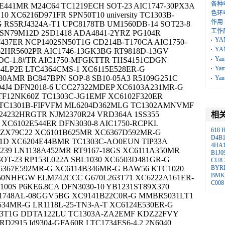
各种
E441MR M24C64 TC1219ECH SOT-23 AIC1747-30PX3A
色环
 XC6216D971FR SPN50T10 university TC1303B-
作用
 RS5RJ4324A-T1 UPC8178TB UM1560DB-14 SOT23-8
工作
SN79M12D 2SD1418 ADA4841-2YRZ PG104R
YA
437ER NCP1402SN50T1G CD214B-T170CA AIC1750-
YA
2HR5602PR AIC1746-13GK3BG RT9818D-13GV
Ya
0EDC-1.8#TR AIC1750-MFGKTTR THS4151CDGN
4LP2E LTC4364CMS-1 XC6115E528ER-G
Ya
0AMR BC847BPN SOP-8 SB10-05A3 R5109G251C
Ya
4J4 DFN2018-6 UCC27322MDEP XC6103A231MR-G
TF12NK60Z TC1303C-JG1EMF XC6102F320ER
 TC1301B-FIFVFM ML6204D362MLG TC1302AMNVMF
24232HRGTR NJM2370R24 VRD364A 1SS355
相
 XC6102E544ER DFN3030-8 AIC1750-RCPKL
618
BZX79C22 XC6101B625MR XC6367D592MR-G
D4B
81D XC6204E44BMR TC1303C-AO0EUN TIP33A
4HA
239 LN1138A452MR RT9167-18GS XC6111A350MR
B1J0
SOT-23 RP153L022A SBL1030 XC6503D481GR-G
CU8
XC6367E592MR-G XC6114B346MR-G BAW56 KTC1020
BYR
BMK
-50NHFGW ELM742CCC G670L263T71 XC6222A161ER-
C008
00S P6KE6.8CA DFN3030-10 YB1231ST89X370
C1748AL-08GGV5BG XC9141B22C0R-G MMBR5031LT1
34MR-G LR1118L-25-TN3-A-T XC6124E530ER-G
3T1G DDTA122LU TC1303A-ZA2EMF KDZ22FVY
D2915 Id9304-GFA60R LTC1734ES6-4.2 2N6040