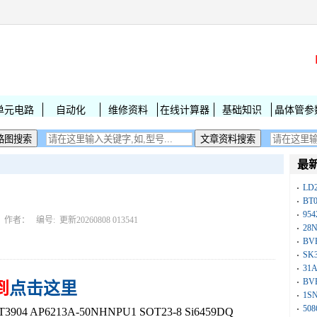
单元电路
自动化
维修资料
在线计算器
基础知识
晶体管参
最
LD
BT
954
作者： 编号:
更新20260808 013541
28
BV
SK
31
BV
到
点击这里
1S
50
4 AP6213A-50NHNPU1 SOT23-8 Si6459DQ