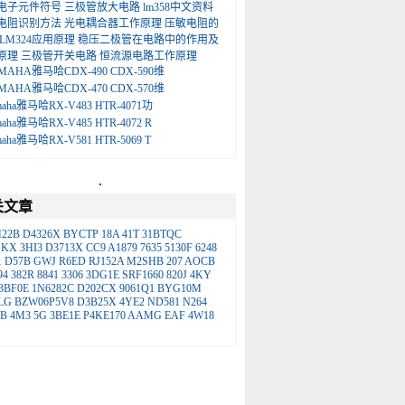
电子元件符号
三极管放大电路
lm358中文资料
电阻识别方法
光电耦合器工作原理
压敏电阻的
LM324应用原理
稳压二极管在电路中的作用及
原理
三极管开关电路
恒流源电路工作原理
MAHA雅马哈CDX-490 CDX-590维
MAHA雅马哈CDX-470 CDX-570维
maha雅马哈RX-V483 HTR-4071功
maha雅马哈RX-V485 HTR-4072 R
maha雅马哈RX-V581 HTR-5069 T
.
关文章
H22B
D4326X
BYCTP
18A
41T
31BTQC
1KX
3HI3
D3713X
CC9
A1879
7635
5130F
6248
1
D57B
GWJ
R6ED
RJ152A
M2SHB
207
AOCB
94
382R
8841
3306
3DG1E
SRF1660
820J
4KY
3BF0E
1N6282C
D202CX
9061Q1
BYG10M
LG
BZW06P5V8
D3B25X
4YE2
ND581
N264
B
4M3
5G
3BE1E
P4KE170
AAMG
EAF
4W18