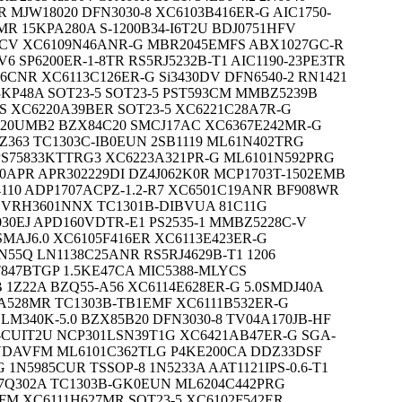
MJW18020 DFN3030-8 XC6103B416ER-G AIC1750-
MR 15KPA280A S-1200B34-I6T2U BDJ0751HFV
27CV XC6109N46ANR-G MBR2045EMFS ABX1027GC-R
 SP6200ER-1-8TR RS5RJ5232B-T1 AIC1190-23PE3TR
CNR XC6113C126ER-G Si3430DV DFN6540-2 RN1421
3KP48A SOT23-5 SOT23-5 PST593CM MMBZ5239B
WS XC6220A39BER SOT23-5 XC6221C28A7R-G
0UMB2 BZX84C20 SMCJ17AC XC6367E242MR-G
Z363 TC1303C-IB0EUN 2SB1119 ML61N402TRG
PS75833KTTRG3 XC6223A321PR-G ML6101N592PRG
0APR APR302229DI DZ4J062K0R MCP1703T-1502EMB
110 ADP1707ACPZ-1.2-R7 XC6501C19ANR BF908WR
R VRH3601NNX TC1301B-DIBVUA 81C11G
30EJ APD160VDTR-E1 PS2535-1 MMBZ5228C-V
SMAJ6.0 XC6105F416ER XC6113E423ER-G
N55Q LN1138C25ANR RS5RJ4629B-T1 1206
847BTGP 1.5KE47CA MIC5388-MLYCS
 1Z22A BZQ55-A56 XC6114E628ER-G 5.0SMDJ40A
A528MR TC1303B-TB1EMF XC6111B532ER-G
LM340K-5.0 BZX85B20 DFN3030-8 TV04A170JB-HF
-CUIT2U NCP301LSN39T1G XC6421AB47ER-G SGA-
-VDAVFM ML6101C362TLG P4KE200CA DDZ33DSF
 1N5985CUR TSSOP-8 1N5233A AAT1121IPS-0.6-T1
17Q302A TC1303B-GK0EUN ML6204C442PRG
M XC6111H627MR SOT23-5 XC6102F542ER