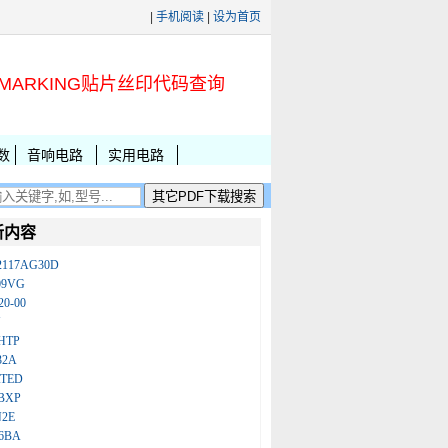
|
手机阅读
|
设为首页
MARKING贴片丝印代码查询
数
音响电路
实用电路
新内容
2117AG30D
09VG
20-00
N
HTP
32A
ATED
BXP
N2E
86BA