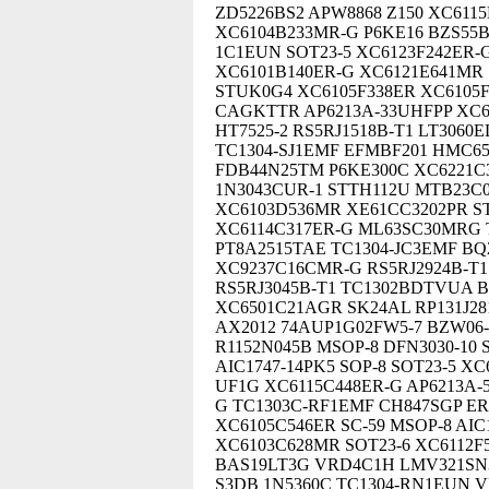
ZD5226BS2 APW8868 Z150 XC6115
XC6104B233MR-G P6KE16 BZS55B10
1C1EUN SOT23-5 XC6123F242ER-G
XC6101B140ER-G XC6121E641MR 
STUK0G4 XC6105F338ER XC6105F
CAGKTTR AP6213A-33UHFPP XC6
HT7525-2 RS5RJ1518B-T1 LT306
TC1304-SJ1EMF EFMBF201 HMC65
FDB44N25TM P6KE300C XC6221C3
1N3043CUR-1 STTH112U MTB23C0
XC6103D536MR XE61CC3202PR S
XC6114C317ER-G ML63SC30MRG
PT8A2515TAE TC1304-JC3EMF BQ
XC9237C16CMR-G RS5RJ2924B-T1
RS5RJ3045B-T1 TC1302BDTVUA 
XC6501C21AGR SK24AL RP131J2
AX2012 74AUP1G02FW5-7 BZW06-
R1152N045B MSOP-8 DFN3030-10 
AIC1747-14PK5 SOP-8 SOT23-5 
UF1G XC6115C448ER-G AP6213A
G TC1303C-RF1EMF CH847SGP ER1
XC6105C546ER SC-59 MSOP-8 AI
XC6103C628MR SOT23-6 XC6112F5
BAS19LT3G VRD4C1H LMV321SN
S3DB 1N5360C TC1304-RN1EUN VR