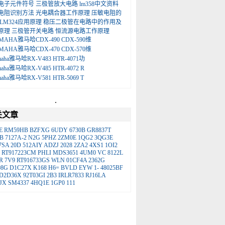
电子元件符号
三极管放大电路
lm358中文资料
电阻识别方法
光电耦合器工作原理
压敏电阻的
LM324应用原理
稳压二极管在电路中的作用及
原理
三极管开关电路
恒流源电路工作原理
MAHA雅马哈CDX-490 CDX-590维
MAHA雅马哈CDX-470 CDX-570维
maha雅马哈RX-V483 HTR-4071功
maha雅马哈RX-V485 HTR-4072 R
maha雅马哈RX-V581 HTR-5069 T
.
关文章
E
RM59HB
BZFXG
6UDY
6730B
GR8837T
B
7127A-2
N2G
5PHZ
2ZM0E
1QG2
3QG3E
7SA
20D
512AIY
ADZJ
2028
2ZA2
4XS1
1OI2
RT917223CM
PHLI
MDS3651
4UM0
VC
8122L
R
7V9
RT916733GS
WLN
01CF4A
2362G
08G
D1C27X
K168
H6=
BVLD
EYW
1-
48025BF
D2D36X
92T03GI
2B3
IRLR7833
RJ16LA
JX
SM4337
4HQ1E
1GP0
111