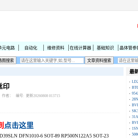
单元电路
自动化
维修资料
在线计算器
基础知识
晶体管参
最
LD
丝印
BT
954
作者： 编号:
更新20260808 013715
28
BV
SK
31
BV
到
点击这里
1S
50
LN DFN1010-6 SOT-89 RP500N122A5 SOT-23