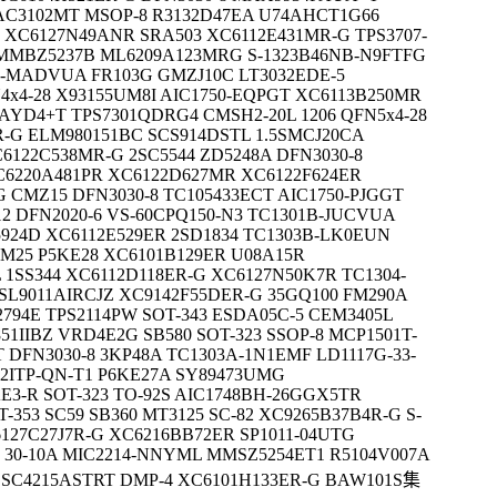
AC3102MT MSOP-8 R3132D47EA U74AHCT1G66
XC6127N49ANR SRA503 XC6112E431MR-G TPS3707-
 MMBZ5237B ML6209A123MRG S-1323B46NB-N9FTFG
B-MADVUA FR103G GMZJ10C LT3032EDE-5
4x4-28 X93155UM8I AIC1750-EQPGT XC6113B250MR
TAYD4+T TPS7301QDRG4 CMSH2-20L 1206 QFN5x4-28
-G ELM980151BC SCS914DSTL 1.5SMCJ20CA
C6122C538MR-G 2SC5544 ZD5248A DFN3030-8
6220A481PR XC6122D627MR XC6122F624ER
 CMZ15 DFN3030-8 TC105433ECT AIC1750-PJGGT
2 DFN2020-6 VS-60CPQ150-N3 TC1301B-JUCVUA
5924D XC6112E529ER 2SD1834 TC1303B-LK0EUN
M25 P5KE28 XC6101B129ER U08A15R
 1SS344 XC6112D118ER-G XC6127N50K7R TC1304-
L9011AIRCJZ XC9142F55DER-G 35GQ100 FM290A
794E TPS2114PW SOT-343 ESDA05C-5 CEM3405L
1IIBZ VRD4E2G SB580 SOT-323 SSOP-8 MCP1501T-
 DFN3030-8 3KP48A TC1303A-1N1EMF LD1117G-33-
42ITP-QN-T1 P6KE27A SY89473UMG
3-R SOT-323 TO-92S AIC1748BH-26GGX5TR
353 SC59 SB360 MT3125 SC-82 XC9265B37B4R-G S-
127C27J7R-G XC6216BB72ER SP1011-04UTG
 30-10A MIC2214-NNYML MMSZ5254ET1 R5104V007A
F SC4215ASTRT DMP-4 XC6101H133ER-G BAW101S集