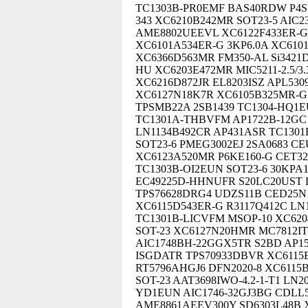
TC1303B-PR0EMF BAS40RDW P4S
343 XC6210B242MR SOT23-5 AIC2
AME8802UEEVL XC6122F433ER-G
XC6101A534ER-G 3KP6.0A XC610
XC6366D563MR FM350-AL Si3421
HU XC6203E472MR MIC5211-2.5/
XC6216D872JR EL8203ISZ APL530
XC6127N18K7R XC6105B325MR-G 
TPSMB22A 2SB1439 TC1304-HQ1
TC1301A-THBVFM AP1722B-12GC1
LN1134B492CR AP431ASR TC130
SOT23-6 PMEG3002EJ 2SA0683 C
XC6123A520MR P6KE160-G CET32
TC1303B-OI2EUN SOT23-6 30KPA1
EC49225D-HHNUFR S20LC20UST 
TPS76628DRG4 UDZS11B CED25N1
XC6115D543ER-G R3117Q412C LN
TC1301B-LICVFM MSOP-10 XC620
SOT-23 XC6127N20HMR MC7812IT
AIC1748BH-22GGX5TR S2BD AP15
ISGDATR TPS70933DBVR XC6115E
RT5796AHGJ6 DFN2020-8 XC6115
SOT-23 AAT3698IWO-4.2-1-T1 LN
YD1EUN AIC1746-32GJ3BG CDLL5
AME8861AEEV300Y SD6303L48B 