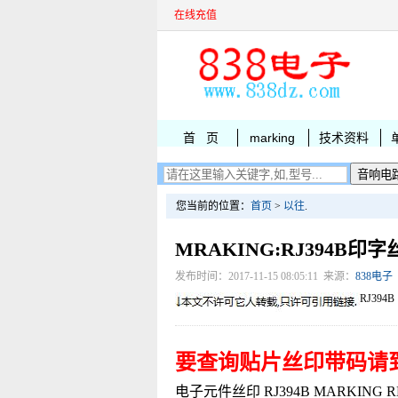
在线充值
首 页
marking
技术资料
您当前的位置：
首页
>
以往
.
MRAKING:RJ394B印字
发布时间：2017-11-15 08:05:11 来源：
838电子
RJ394B
要查询贴片丝印带码请
电子元件丝印 RJ394B MARKING RD39S