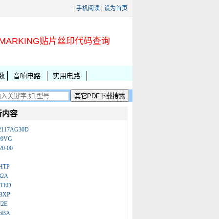
|
手机阅读
|
设为首页
MARKING贴片丝印代码查询
数
音响电路
实用电路
新内容
2117AG30D
09VG
20-00
N
HTP
32A
ATED
BXP
N2E
86BA