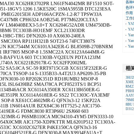
各种
MAJ30 XC62HR3702PR LN61FN4042MR BF1510 SOT-
色环
351-18GV5 1206 1.5KE520C 1SMA5955B DTC123ESA
作用
 PMEG2015EH ADP166ACPZN-1.2-R7 TPSW33A
工作
1C437MR CPH6324 AOB254L PT7M6220CLTA3
YA
DV LM4040BEX3-5.0+T XC6204G52ADR UM4750DB-
YA
3.3BM6 TC1303B-HO1EMF XCL213303DR
Ya
9-19BC-TRG DFN2020-10 AX6630-240EA
SMCJ30A RP111H321B SOT23-6 74FCT3807S
Ya
EUN KIC7544M XC6101A342ER-G BL8509B-270BNRM
Ya
 IRF7805 MSOP-8 1.5SMC22A XC6123A644MR-G
1B-BAFVUA 603 TC1303B-VQ2EUN PDTA123JM
EU740A XC6221B2917R-G XC62FP2002ML
52 SA5.0CA SC-59 RRT9715CGB XC6115F232ER-G
相
70CA TSSOP-14 S-1335B33-A4T2U3 AP6209-35-PB
3HJ2
DFN3030-10 RP202K351D RD18UMB2 MSOP-8
XME
5L ISL6439IBZ SMAJ78CA PCF8523TS/1 BCP51
RM2
1134B46ACR XC6114A350ER XC6113B650ER-G
PBHI
4E351PR XC6114A618ER-G SS22 TC1303C-YA3EMF
AAY
 SOP-8 XE61CC4602MR-G QFN3x3-12 15KP22A
79M
8BU
11B 1N6014AUR BZX84C36 HT7525-2 AIC1750-
D312
419ER-G FDMC8030 RT3P66U 2SJ660 603
B323MR-G P6SMB110CA MIC94310-4YM5 DFN3333-10
2054X0CMR AIC1750-XDPKTTR ML6201P512 TC1303A-
533C XC6102C627ER P4KE150CA QFN3x3-16
XC6104H521ER-G DFN3030-8 MAX9934FAUA+T