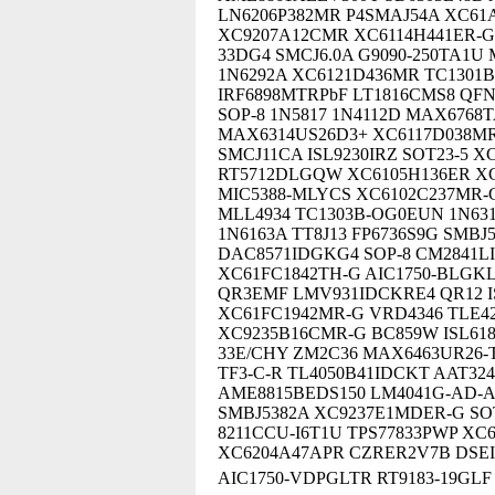
LN6206P382MR P4SMAJ54A XC61
XC9207A12CMR XC6114H441ER-G 
33DG4 SMCJ6.0A G9090-250TA1U
1N6292A XC6121D436MR TC1301
IRF6898MTRPbF LT1816CMS8 QFN
SOP-8 1N5817 1N4112D MAX6768
MAX6314US26D3+ XC6117D038MR
SMCJ11CA ISL9230IRZ SOT23-5 X
RT5712DLGQW XC6105H136ER XC
MIC5388-MLYCS XC6102C237MR-G
MLL4934 TC1303B-OG0EUN 1N631
1N6163A TT8J13 FP6736S9G SMBJ
DAC8571IDGKG4 SOP-8 CM2841LI
XC61FC1842TH-G AIC1750-BLGKL
QR3EMF LMV931IDCKRE4 QR12 IS
XC61FC1942MR-G VRD4346 TLE42
XC9235B16CMR-G BC859W ISL6185
33E/CHY ZM2C36 MAX6463UR26-T
TF3-C-R TL4050B41IDCKT AAT32
AME8815BEDS150 LM4041G-AD-AE
SMBJ5382A XC9237E1MDER-G SOT-
8211CCU-I6T1U TPS77833PWP XC6
XC6204A47APR CZRER2V7B DSEI
AIC1750-VDPGLTR RT9183-19GL